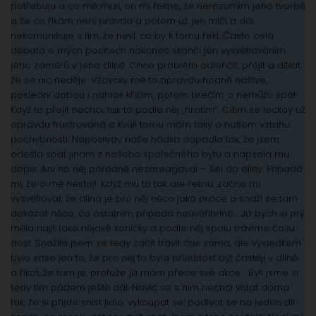
potřebuju a co mě mrzí, on mi řekne, že nerozumím jeho tvorbě
a že co říkám není pravda a potom už jen mlčí a dál
nekomunikuje s tím, že neví, co by k tomu řekl. Často celá
debata o mých pocitech nakonec skončí jen vysvětlováním
jeho záměrů v jeho dílně. Chce problém odlehčit, přejít a dělat,
že se nic neděje. Vždycky mě to opravdu hodně naštve,
poslední dobou i nahlas křičím, potom brečím a nemůžu spát.
Když to přejít nechci, tak to podle něj „hrotím“. Cítím se leckdy už
opravdu frustrovaná a kvůli tomu mám taky o našem vztahu
pochybnosti. Naposledy naše hádka dopadla tak, že jsem
odešla spát jinam z našeho společného bytu a napsala mu
dopis. Ani na něj pořádně nezareagoval – šel do dílny. Připadá
mi, že o mě nestojí. Když mu to tak ale řeknu, začne mi
vysvětlovat, že dílna je pro něj něco jako práce a snaží se tam
dokázat něco, co ostatním připadá neuvěřitelné… Já bych si prý
měla najít také nějaké koníčky a podle něj spolu trávíme času
dost. Snažila jsem se tedy začít trávit čas sama, ale výsledkem
bylo zase jen to, že pro něj to byla příležitost být častěji v dílně
a říkat, že tam je, protože já mám přece své akce… Byli jsme si
tedy tím pádem ještě dál. Navíc se s ním nechci vídat doma
tak, že si přijde sníst jídlo, vykoupat se, podívat se na jeden díl