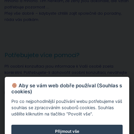
mnoho a mnoho. Tím neříkám, že ženy jsou dokonalé, ale vztah
potřebuje pozornost ….
Přeji vše dobré – kdybyste chtěli zajít společně do poradny,
ráda vás potkám.
Potřebujete více pomoci?
Při osobní konzultaci jsou informace k Vaší osobě zcela
konkrétní. Potřebujete-li dohovořit osobní konzultaci, neváhejte
mne kontaktovat.
Aby se vám web dobře používal (Souhlas s
cookies)
Psycholog pro Prahu a Nymburk
Pro co nejpohodlnější používání webu potřebujeme váš
souhlas se zpracováním souborů cookies. Souhlas
Vlastní dotaz
udělíte kliknutím na tlačítko "Povolit vše".
Vlastní dotaz můžete položit v mé online poradně zdarma.
Přijmout vše