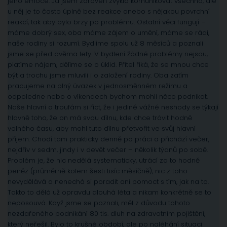
jeho emoce. Já jsem zároveň zvyklá komunikovat všechno, ale
u něj je to často úplně bez reakce anebo s nějakou povrchní
reakcí, tak aby bylo brzy po problému. Ostatní věci fungují –
máme dobrý sex, oba máme zájem o umění, máme se rádi,
naše rodiny si rozumí. Bydlíme spolu už 8 měsíců a poznali
jsme se před dvěma lety. V bydlení žádné problémy nejsou,
platíme nájem, dělíme se o úklid. Přítel říká, že se mnou chce
být a trochu jsme mluvili i o založení rodiny. Oba zatím
pracujeme na plný úvazek v jednosměnném režimu a
odpoledne nebo o víkendech bychom mohli něco podnikat.
Naše hlavní a troufám si říct, že i jediné vážné neshody se týkají
hlavně toho, že on má svou dílnu, kde chce trávit hodně
volného času, aby mohl tuto dílnu přetvořit ve svůj hlavní
příjem. Chodí tam prakticky denně po práci a přichází večer,
nejdřív v sedm, jindy i v devět večer – několik týdnů po sobě.
Problém je, že nic nedělá systematicky, utrácí za to hodně
peněz (průměrně kolem šesti tisíc měsíčně), nic z toho
nevydělává a nenechá si poradit ani pomoct s tím, jak na to.
Takto to dělá už opravdu dlouhá léta a nikam konkrétně se to
neposouvá. Když jsme se poznali, měl z důvodu tohoto
nezdařeného podnikání 80 tis. dluh na zdravotním pojištění,
který neřešil. Bylo to krušné období, ale po naléhání situaci