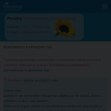
Skip to content
Poradny
:
Praha
,
Nymburk
,
online poradna
Telefon:
+420 777 588 352
E-mail:
radana@rovena.info
KOMUNIKACE A SPOLEČNÝ ČAS
Psychoterapeutická, partnerská i manželská online poradna
zdarma
›
Kategorie dotazu: Partnerství a manželství
›
Komunikace a společný čas
Rustikala
zeptal se před 3 roky
Dobrý den,
potýkám se se zvláštní situací ve vztahu. Je mi 29 let, Jsem s
přítelem o dva roky starším.
Přítel není zvyklý dobře a otevřeně komunikovat, pokud jde o