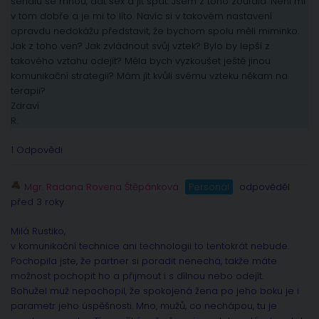
seriálu se mnou, dát sex a jít spát. Jsem z toho zoufalá. Není mi
v tom dobře a je mi to líto. Navíc si v takovém nastavení
opravdu nedokážu představit, že bychom spolu měli miminko.
Jak z toho ven? Jak zvládnout svůj vztek? Bylo by lepší z
takového vztahu odejít? Měla bych vyzkoušet ještě jinou
komunikační strategii? Mám jít kvůli svému vzteku někam na
terapii?
Zdraví
R.
1 Odpovědi
Mgr. Radana Rovena Štěpánková
Personál
odpověděl
před 3 roky
Milá Rustiko,
v komunikační technice ani technologii to tentokrát nebude.
Pochopila jste, že partner si poradit nenechá, takže máte
možnost pochopit ho a přijmout i s dílnou nebo odejít.
Bohužel muž nepochopil, že spokojená žena po jeho boku je i
parametr jeho úspěšnosti. Mno, mužů, co nechápou, tu je