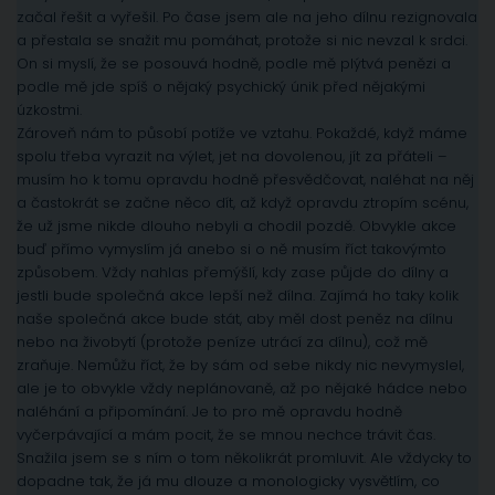
začal řešit a vyřešil. Po čase jsem ale na jeho dílnu rezignovala
a přestala se snažit mu pomáhat, protože si nic nevzal k srdci.
On si myslí, že se posouvá hodně, podle mě plýtvá penězi a
podle mě jde spíš o nějaký psychický únik před nějakými
úzkostmi.
Zároveň nám to působí potíže ve vztahu. Pokaždé, když máme
spolu třeba vyrazit na výlet, jet na dovolenou, jít za přáteli –
musím ho k tomu opravdu hodně přesvědčovat, naléhat na něj
a častokrát se začne něco dít, až když opravdu ztropím scénu,
že už jsme nikde dlouho nebyli a chodil pozdě. Obvykle akce
buď přímo vymyslím já anebo si o ně musím říct takovýmto
způsobem. Vždy nahlas přemýšlí, kdy zase půjde do dílny a
jestli bude společná akce lepší než dílna. Zajímá ho taky kolik
naše společná akce bude stát, aby měl dost peněz na dílnu
nebo na živobytí (protože peníze utrácí za dílnu), což mě
zraňuje. Nemůžu říct, že by sám od sebe nikdy nic nevymyslel,
ale je to obvykle vždy neplánovaně, až po nějaké hádce nebo
naléhání a připomínání. Je to pro mě opravdu hodně
vyčerpávající a mám pocit, že se mnou nechce trávit čas.
Snažila jsem se s ním o tom několikrát promluvit. Ale vždycky to
dopadne tak, že já mu dlouze a monologicky vysvětlím, co