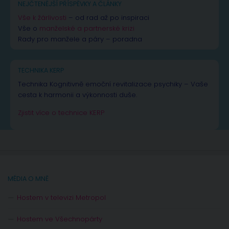
NEJČTENĚJŠÍ PŘÍSPĚVKY A ČLÁNKY
Vše k žárlivosti
– od rad až po inspiraci
Vše o
manželské a partnerské krizi
Rady pro manžele a páry – poradna
TECHNIKA KERP
Technika Kognitivně emoční revitalizace psychiky – Vaše
cesta k harmonii a výkonnosti duše.
Zjistit více o technice KERP
MÉDIA O MNĚ
Hostem v televizi Metropol
Hostem ve Všechnopárty