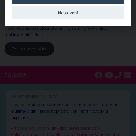
Online poradna
Nastavení
Online semináře a lekce
Nově v nabídce naleznete online semináře - unikátní
multimediální lekce.
Online semináře
FOLLOW:
ONLINE SEMINÁŘE A LEKCE
Nově v nabídce naleznete online semináře – unikátní
multimediální lekce, naprosto konkrétní návody a
inspirace.
Aktivace tvojí životní síly jako cesta sebelásky
Velká partnerská rekapitulace a restart vašeho vztahu