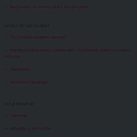
Rozhovory se mnou jako s terapeutem
MOHLO BY VÁS ZAJÍMAT
FAQ (často kladené dotazy)
Psychoterapeutická, partnerská i manželská online poradna
zdarma
Semináře
Sportovní terapeut
MOJE PŘÍSPĚVKY
Žárlivost
Aktuality a semináře