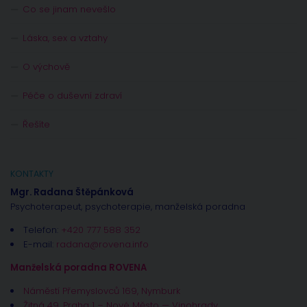
Co se jinam nevešlo
Láska, sex a vztahy
O výchově
Péče o duševní zdraví
Řešíte
KONTAKTY
Mgr. Radana Štěpánková
Psychoterapeut, psychoterapie, manželská poradna
Telefon:
+420 777 588 352
E-mail:
radana@rovena.info
Manželská poradna ROVENA
Náměstí Přemyslovců 169, Nymburk
Žitná 49, Praha 1 – Nové Město — Vinohrady