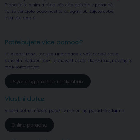
Proberte to s ním a ráda vás oba potkám v poradně.
To, že věnujete pozornost té kolegyni, ubližujete sobě.
Přeji vše dobré.
Potřebujete více pomoci?
Při osobní konzultaci jsou informace k Vaší osobě zcela
konkrétní. Potřebujete-li dohovořit osobní konzultaci, neváhejte
mne kontaktovat.
Psycholog pro Prahu a Nymburk
Vlastní dotaz
Vlastní dotaz můžete položit v mé online poradně zdarma.
Online poradna