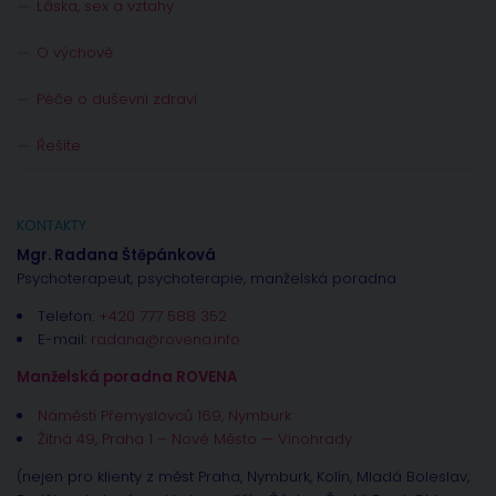
Láska, sex a vztahy
O výchově
Péče o duševní zdraví
Řešíte
KONTAKTY
Mgr. Radana Štěpánková
Psychoterapeut, psychoterapie, manželská poradna
Telefon:
+420 777 588 352
E-mail:
radana@rovena.info
Manželská poradna ROVENA
Náměstí Přemyslovců 169, Nymburk
Žitná 49, Praha 1 – Nové Město — Vinohrady
(nejen pro klienty z měst Praha, Nymburk, Kolín, Mladá Boleslav,