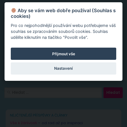
Aby se vám web dobře používal (Souhlas s
cookies)
Pro co nejpohodlnější používání webu potřebujeme váš
souhlas se zpracováním souborů cookies. Souhlas
udělíte kliknutím na tlačítko "Povolit vše".
Přijmout vše
Nastavení
Vyhledávání
NEJČTENĚJŠÍ PŘÍSPĚVKY A ČLÁNKY
Vše k žárlivosti
– od rad až po inspiraci