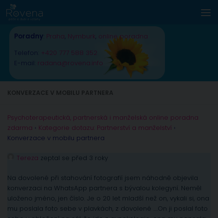
Skip to content
Poradny
:
Praha
,
Nymburk
,
online poradna
Telefon:
+420 777 588 352
E-mail:
radana@rovena.info
KONVERZACE V MOBILU PARTNERA
Psychoterapeutická, partnerská i manželská online poradna
zdarma
›
Kategorie dotazu: Partnerství a manželství
›
Konverzace v mobilu partnera
Tereza
zeptal se před 3 roky
Na dovolené při stahování fotografií jsem náhodně objevila
konverzaci na WhatsApp partnera s bývalou kolegyní. Neměl
uloženo jméno, jen číslo. Je o 20 let mladší než on, vykali si, ona
mu poslala foto sebe v plavkách, z dovolené ….On ji poslal foto