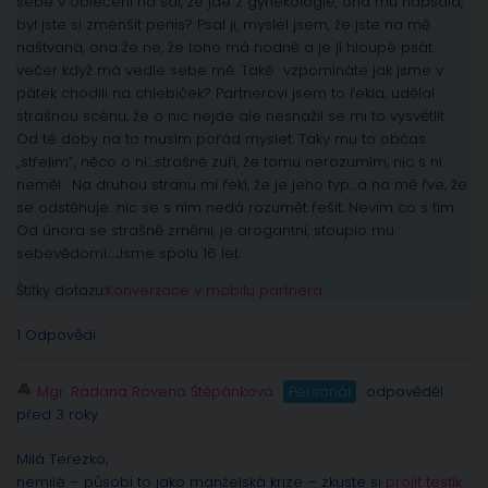
sebe v oblečení na sál, že jde z gynekologie, ona mu napsala,
byl jste si zmenšit penis? Psal ji, myslel jsem, že jste na mě
naštvaná, ona že ne, že toho má hodně a je jí hloupé psát
večer když má vedle sebe mě. Také vzpomínáte jak jsme v
pátek chodili na chlebíček? Partnerovi jsem to řekla, udělal
strašnou scénu, že o nic nejde ale nesnažil se mi to vysvětlit.
Od té doby na to musím pořád myslet. Taky mu to občas
„střelím“, něco o ní…strašně zuří, že tomu nerozumím, nic s ní
neměl. Na druhou stranu mi řekl, že je jeho typ…a na mě řve, že
se odstěhuje…nic se s ním nedá rozumět řešit. Nevím co s tím.
Od února se strašně změnil, je arogantní, stouplo mu
sebevědomí….Jsme spolu 16 let.
Štítky dotazu:
Konverzace v mobilu partnera
1 Odpovědi
Mgr. Radana Rovena Štěpánková
Personál
odpověděl
před 3 roky
Milá Terezko,
nemilé – působí to jako manželská krize – zkuste si
projít testík
.