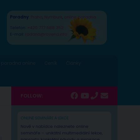
Poradny
:
Praha
,
Nymburk
,
online poradna
Telefon:
+420 777 588 352
E-mail:
radana@rovena.info
 poradna online
Ceník
Články
FOLLOW:
ONLINE SEMINÁŘE A LEKCE
Nově v nabídce naleznete online
semináře – unikátní multimediální lekce,
naprosto konkrétní návody a inspirace.