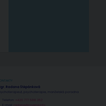
ONTAKTY
gr. Radana Štěpánková
sychoterapeut, psychoterapie, manželská poradna
Telefon:
+420 777 588 352
E-mail:
radana@rovena.info