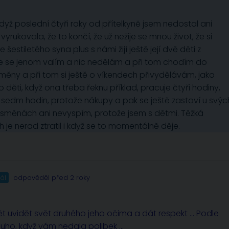
yž poslední čtyři roky od přítelkyně jsem nedostal ani
rukovala, že to končí, že už nežije se mnou život, že si
estiletého syna plus s námi žijí ještě její dvě děti z
e se jenom valím a nic nedělám a při tom chodím do
měny a při tom si ještě o víkendech přivydělávám, jako
o děti, když ona třeba řeknu příklad, pracuje čtyři hodiny,
za sedm hodin, protože nákupy a pak se ještě zastaví u svýc
h směnách ani nevyspím, protože jsem s dětmi. Těžká
h je nerad ztratil i když se to momentálně děje.
ál
odpověděl před 2 roky
ět uvidět svět druhého jeho očima a dát respekt … Podle
ouho, když vám nedala polibek …