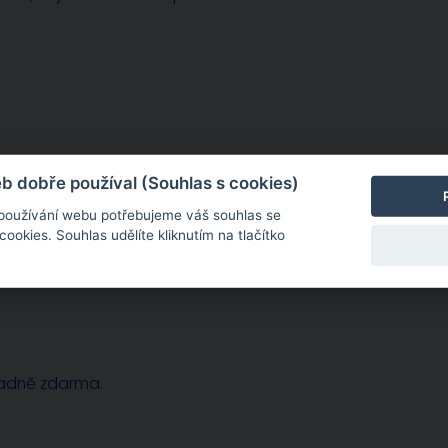
 dobře používal (Souhlas s cookies)
sobě zcela konkrétní. Potřebujete-li dohovořit osobní
 používání webu potřebujeme váš souhlas se
okies. Souhlas udělíte kliknutím na tlačítko
radně zdarma.