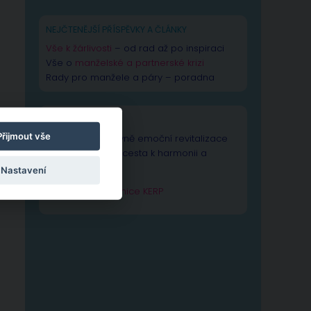
NEJČTENĚJŠÍ PŘÍSPĚVKY A ČLÁNKY
Vše k žárlivosti
– od rad až po inspiraci
Vše o
manželské a partnerské krizi
Rady pro manžele a páry – poradna
TECHNIKA KERP
Přijmout vše
Technika Kognitivně emoční revitalizace
psychiky – Vaše cesta k harmonii a
výkonnosti duše.
Nastavení
Zjistit více o technice KERP