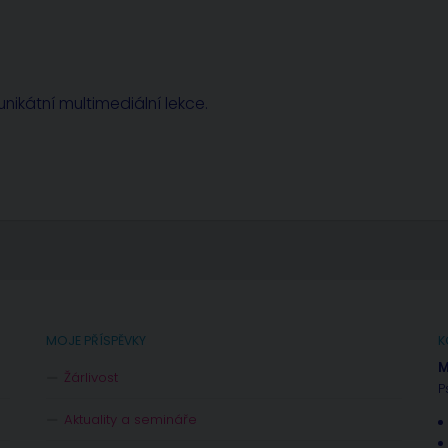
nikátní multimediální lekce.
MOJE PŘÍSPĚVKY
K
M
Žárlivost
P
Aktuality a semináře