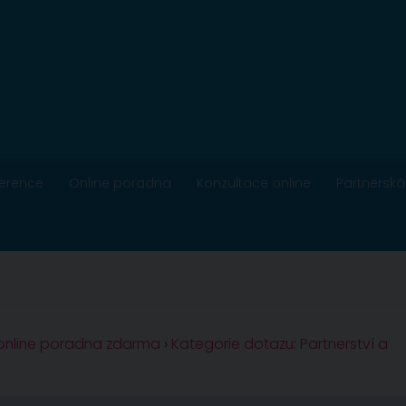
ference
Online poradna
Konzultace online
Partnerská
 online poradna zdarma
›
Kategorie dotazu: Partnerství a