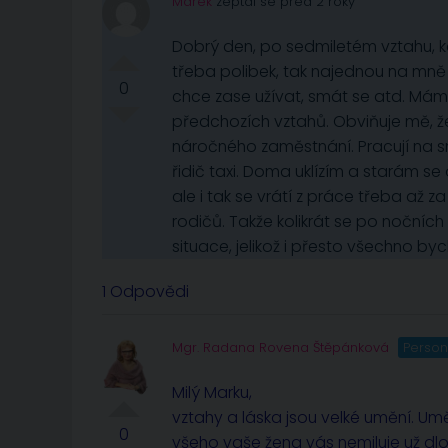
Marek
zeptal se před 2 roky
Dobrý den, po sedmiletém vztahu, kd
třeba polibek, tak najednou na mně vy
0
chce zase užívat, smát se atd. Máme š
předchozích vztahů. Obviňuje mě, ž
náročného zaměstnání. Pracují na s
řidič taxi. Doma uklízím a starám se 
ale i tak se vrátí z práce třeba až 
rodičů. Takže kolikrát se po nočníc
situace, jelikož i přesto všechno byc
1 Odpovědi
Mgr. Radana Rovena Štěpánková
Person
Milý Marku,
vztahy a láska jsou velké umění. Um
0
všeho vaše žena vás nemiluje už dl