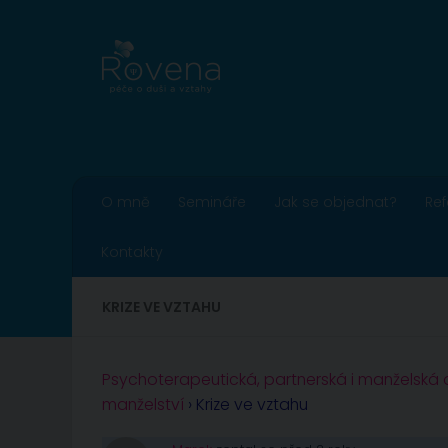
Skip to content
O mně
Semináře
Jak se objednat?
Re
Kontakty
KRIZE VE VZTAHU
Psychoterapeutická, partnerská i manželská
manželství
›
Krize ve vztahu