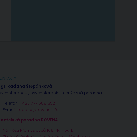
ONTAKTY
gr. Radana Štěpánková
sychoterapeut, psychoterapie, manželská poradna
Telefon:
+420 777 588 352
E-mail:
radana@rovena.info
anželská poradna ROVENA
Náměstí Přemyslovců 169, Nymburk
Žitná 49, Praha 1 – Nové Město — Vinohrady