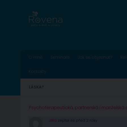
Skip to content
O mně
Semináře
Jak se objednat?
Re
Kontakty
LÁSKA?
Psychoterapeutická, partnerská i manželská
Jitka
zeptal se před 2 roky