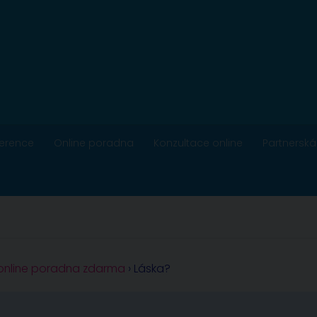
ference
Online poradna
Konzultace online
Partnerská
 online poradna zdarma
›
Láska?