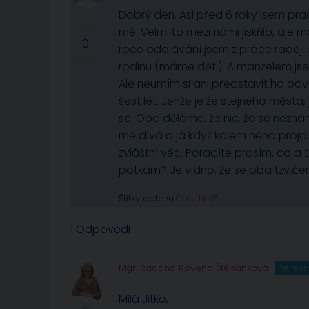
Dobrý den. Asi před 6 roky jsem pra
mě. Velmi to mezi námi jiskřilo, al
0
roce odolávání jsem z práce raději 
rodinu (máme děti). A manželem jsem
Ale neumím si ani představit ho odv
šest let. Jenže je že stejného měst
se. Oba děláme, že nic, že se neznáme
mě dívá a já když kolem něho projd
zvláštní věc. Poradíte prosím, co a 
potkám? Je vidno, že se oba tzv.če
Štítky dotazu:
Co s tím?
1 Odpovědi
Mgr. Radana Rovena Štěpánková
Person
Milá Jitko,