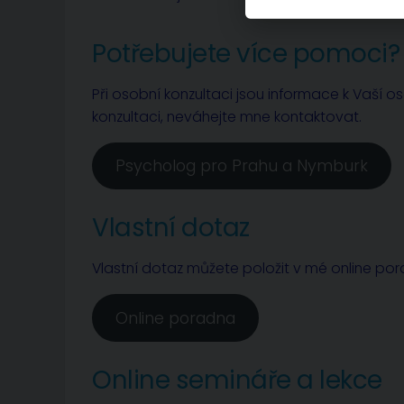
Potřebujete více pomoci?
Při osobní konzultaci jsou informace k Vaší o
konzultaci, neváhejte mne kontaktovat.
Psycholog pro Prahu a Nymburk
Vlastní dotaz
Vlastní dotaz můžete položit v mé online po
Online poradna
Online semináře a lekce