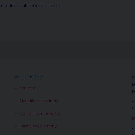
nikátní multimediální lekce.
MOJE PŘÍSPĚVKY
K
M
Žárlivost
P
Aktuality a semináře
Co se jinam nevešlo
M
Láska, sex a vztahy