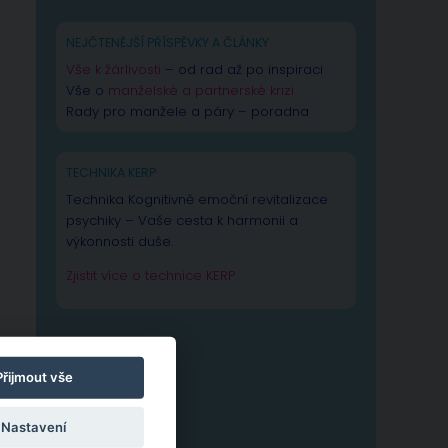
NEJČTENĚJŠÍ PŘÍSPĚVKY A ČLÁNKY
Vše k žárlivosti
– od rad až po inspiraci
Vše o
manželské a partnerské krizi
Rady pro manžele a páry – poradna
TECHNIKA KERP
Technika Kognitivně emoční revitalizace
psychiky – Vaše cesta k harmonii a
výkonnosti duše.
Zjistit více o technice KERP
a
Přijmout vše
Nastavení