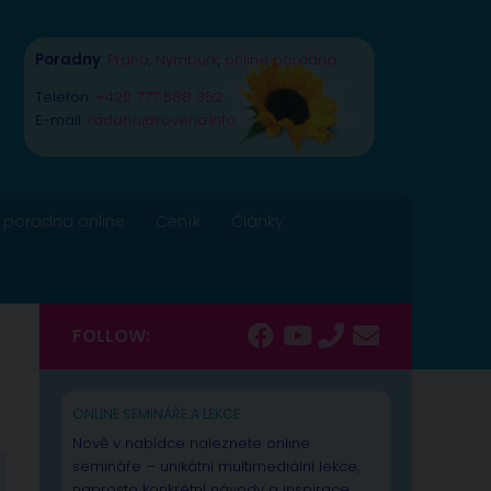
Poradny
:
Praha
,
Nymburk
,
online poradna
Telefon:
+420 777 588 352
E-mail:
radana@rovena.info
 poradna online
Ceník
Články
FOLLOW:
ONLINE SEMINÁŘE A LEKCE
Nově v nabídce naleznete online
semináře – unikátní multimediální lekce,
naprosto konkrétní návody a inspirace.