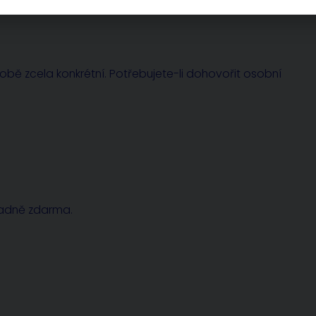
sobě zcela konkrétní. Potřebujete-li dohovořit osobní
radně zdarma.