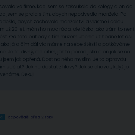
covala ve firmě, kde jsem se zakoukala do kolegy a on do
e moc jsem se prala s tím, abych nepodvedla manžela. Po
odešla, abych zachovala manželství a vlastně i celou
 už 20 let, mám ho moc ráda, ale láska jako trám to není.
ést. Od této příhody s tím mužem uběhlo už hodně let asi
a, jako já a čím dál víc máme na sebe štěstí a potkáváme
. Je to divný, ale cítím, jak to pořád jiskří a on jak se na
u jsem jak opřená. Dost na něho myslím. Je to opravdu
tím udělat? Jak ho dostat z hlavy? Jak se chovat, když jo
rvenáme. Dekuji
ál
odpověděl před 2 roky