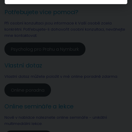
Potřebujete více pomoci?
Při osobní konzultaci jsou informace k Vaší osobě zcela
konkrétní. Potřebujete-li dohovořit osobní konzultaci, neváhejte
mne kontaktovat.
Psycholog pro Prahu a Nymburk
Vlastní dotaz
Vlastní dotaz můžete položit v mé online poradně zdarma.
Online poradna
Online semináře a lekce
Nově v nabídce naleznete online semináře - unikátní
multimediální lekce.