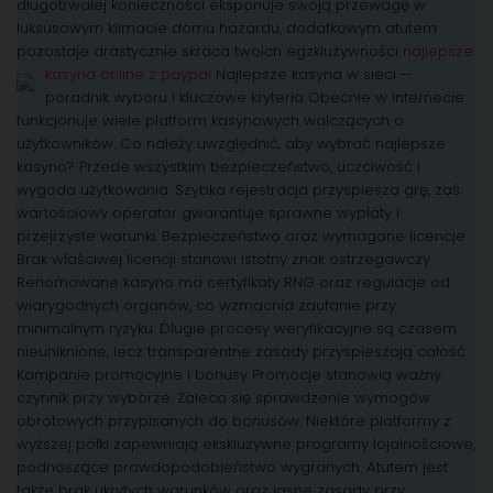
długotrwałej konieczności eksponuje swoją przewagę w
luksusowym klimacie domu hazardu, dodatkowym atutem
pozostaje drastycznie skraca twoich egzkluzywności
najlepsze
kasyna online z paypal
Najlepsze kasyna w sieci —
poradnik wyboru i kluczowe kryteria Obecnie w internecie
funkcjonuje wiele platform kasynowych walczących o
użytkowników. Co należy uwzględnić, aby wybrać najlepsze
kasyno? Przede wszystkim bezpieczeństwo, uczciwość i
wygoda użytkowania. Szybka rejestracja przyspiesza grę, zaś
wartościowy operator gwarantuje sprawne wypłaty i
przejrzyste warunki. Bezpieczeństwo oraz wymagane licencje
Brak właściwej licencji stanowi istotny znak ostrzegawczy.
Renomowane kasyno ma certyfikaty RNG oraz regulacje od
wiarygodnych organów, co wzmacnia zaufanie przy
minimalnym ryzyku. Długie procesy weryfikacyjne są czasem
nieuniknione, lecz transparentne zasady przyspieszają całość.
Kampanie promocyjne i bonusy Promocje stanowią ważny
czynnik przy wyborze. Zaleca się sprawdzenie wymogów
obrotowych przypisanych do bonusów. Niektóre platformy z
wyższej półki zapewniają ekskluzywne programy lojalnościowe,
podnoszące prawdopodobieństwo wygranych. Atutem jest
także brak ukrytych warunków oraz jasne zasady przy