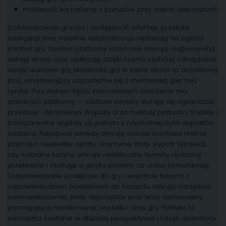
możliwość korzystania z bonusów przy niskich depozytach.
Doświadczenie gracza i dostępność Interfejs, prostota
nawigacji oraz mobilna optymalizacja wpływają na ogólny
komfort gry. Solidne platformy kasynowe oferują responsywną
wersję strony oraz aplikację, dzięki czemu szybciej odnajdziesz
swoje ulubione gry. Możliwość gry w trybie demo to dodatkowy
plus, umożliwiający zapoznanie się z mechaniką gier bez
ryzyka. Przy słabym łączu internetowym znaczenie ma
stabilność platformy — zaufane serwisy starają się ograniczać
przestoje i opóźnienia. Wypłaty oraz metody płatności Szybkie i
transparentne wypłaty są jednym z najistotniejszych aspektów
zaufania. Najlepsze serwisy oferują szeroki wachlarz metod
płatności, niewielkie opłaty i klarowne limity wypłat. Sprawdź,
czy wybrane kasyno oferuje realistyczne terminy realizacji
przelewów i obsługę w języku polskim, co ułatwi komunikację.
Odpowiedzialne podejście do gry i wsparcie Kasyna z
odpowiedzialnym podejściem do hazardu oferują narzędzia
samowykluczenia, limity depozytów oraz testy samooceny,
pomagające monitorować wydatki i czas gry. Polityka ta
wzmacnia zaufanie w dłuższej perspektywie i lokuje operatora