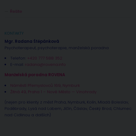
Řešíte
KONTAKTY
Mgr. Radana Štěpánková
Psychoterapeut, psychoterapie, manželská poradna
Telefon:
+420 777 588 352
E-mail:
radana@rovena.info
Manželská poradna ROVENA
Náměstí Přemyslovců 169, Nymburk
Žitná 49, Praha 1 – Nové Město — Vinohrady
(nejen pro klienty z měst Praha, Nymburk, Kolín, Mladá Boleslav,
Poděbrady, Lysá nad Labem, Jíčín, Čáslav, Český Brod, Chlumec
nad Cidlinou a dalších)