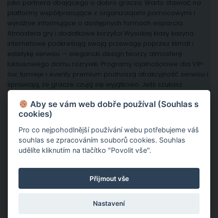
jako partnera dbającego o dobro gracza. Warto stawiać na
platformy współpracujące z organizacjami pomocowymi i
wyraźnie informujące o dostępnych formach wsparcia.
Atmosfera gry i dodatkowe korzyści Wysokiej klasy kasyna
internetowe podkreślają swoją przewagę poprzez klimat i
estetykę serwisu — elegancki design tworzy atmosferę
luksusowego domu rozrywki. Programy lojalnościowe dla VIP-
ów, turnieje i eventy premium podnoszą atrakcyjność serwisu i
sprawiają, że gracze czują się wyjątkowo. Jeśli szukasz
konkretnego doświadczenia, sprawdź ofertę gier z żywym
Aby se vám web dobře používal (Souhlas s
krupierem, która odzwierciedla klimat kasyna stacjonarnego
cookies)
bez wychodzenia z domu. Ostateczne porady W skrócie,
wybór najlepszego kasyna online powinien bazować na
Pro co nejpohodlnější používání webu potřebujeme váš
analizie bezpieczeństwa, jasności warunków bonusowych,
souhlas se zpracováním souborů cookies. Souhlas
czasie wypłat i poziomie obsługi. Przed wpłatą środków warto
udělíte kliknutím na tlačítko "Povolit vše".
zweryfikować opinie innych graczy i warunki rejestracji.
Renomowane serwisy utrzymują równowagę między
promocjami a rozsądnymi wymogami, co przekłada się na
Přijmout vše
realne szanse na wygrane i komfort gry. Ostateczna decyzja
należy do Ciebie — warto jednak wybierać platformy, które
Nastavení
cenią uczciwość, jakość i dbają o gracza, bo one zapewniają
długotrwałą wartość i bezpieczeństwo Twoich pieniędzy.