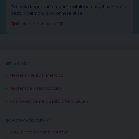
Technika Kognitivně emoční revitalizace psychiky – Vaše
cesta k harmonii a výkonnosti duše.
Zjistit více o technice KERP
MÉDIA O MNĚ
Hostem v televizi Metropol
Hostem ve Všechnopárty
Rozhovory se mnou jako s terapeutem
MOHLO BY VÁS ZAJÍMAT
FAQ (často kladené dotazy)