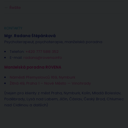
Řešíte
KONTAKTY
Mgr. Radana Štěpánková
Psychoterapeut, psychoterapie, manželská poradna
Telefon:
+420 777 588 352
E-mail:
radana@rovena.info
Manželská poradna ROVENA
Náměstí Přemyslovců 169, Nymburk
Žitná 49, Praha 1 – Nové Město — Vinohrady
(nejen pro klienty z měst Praha, Nymburk, Kolín, Mladá Boleslav,
Poděbrady, Lysá nad Labem, Jíčín, Čáslav, Český Brod, Chlumec
nad Cidlinou a dalších)