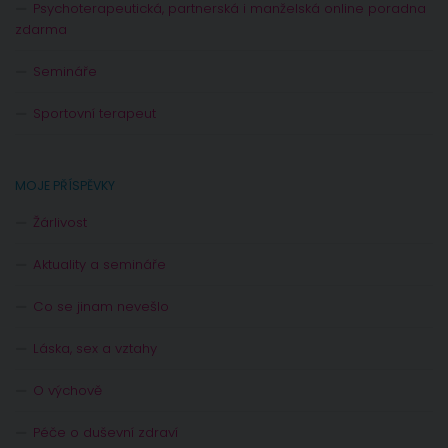
Psychoterapeutická, partnerská i manželská online poradna
zdarma
Semináře
Sportovní terapeut
MOJE PŘÍSPĚVKY
Žárlivost
Aktuality a semináře
Co se jinam nevešlo
Láska, sex a vztahy
O výchově
Péče o duševní zdraví