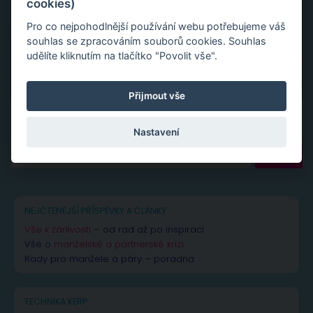
cookies)
Pro co nejpohodlnější používání webu potřebujeme váš
souhlas se zpracováním souborů cookies. Souhlas
udělíte kliknutím na tlačítko "Povolit vše".
Přijmout vše
Nastavení
Vyhledávání
NEJČTENĚJŠÍ PŘÍSPĚVKY A ČLÁNKY
Vše k žárlivosti
– od rad až po inspiraci
Vše o
manželské a partnerské krizi
Rady pro manžele a páry – poradna
TECHNIKA KERP