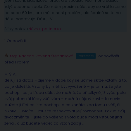
jsem kouřit, stabilizoval práci, ale spoustu věcí mohu udělat
když budeme spolu. Co mám prosím dělat aby se vrátila. Jsme
od sebe 60 km, pro mě to není problém, ale špatně se to na
dálku napravuje. Děkuji. V.
Štítky dotazu:
Návrat partnerka
1 Odpovědi
Mgr. Radana Rovena Štěpánková
Personál
odpověděl
před 1 rokem
Milý V.,
děkuji za dotaz – žijeme v době, kdy se učíme skrze vztahy a to,
co je důležité. Vztahy by měli být vyvážené – je prima, že jste
pochopil co je třeba dělat. Je možné, že přítelkyně již vyčerpala
svůj potenciál lásky vůči vám – možná nějaký zbyl – to nevím.
Mužete ji říci, co jste pochopil a co konáte, zda tomu uvěří, či
nikoliv – uvidíte – musíte respektovat její rozhodnutí. Pokud svůj
život změníte – jistě do vašeho života bude moci vstoupit jiná
žena… a už budete vědět, co vztah zabíjí …