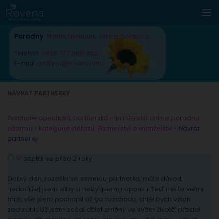
Skip to content
Poradny
:
Praha
,
Nymburk
,
online poradna
Telefon:
+420 777 588 352
E-mail:
radana@rovena.info
NÁVRAT PARTNERKY
Psychoterapeutická, partnerská i manželská online poradna
zdarma
›
Kategorie dotazu: Partnerství a manželství
›
Návrat
partnerky
V.
zeptal se před 2 roky
Dobrý den, rozešla se semnou partnerka, měla důvod,
nedodržel jsem sliby a nebyl jsem ji oporou. Teď mě to velmi
mrzí, vše jsem pochopil až po rozchodu, chtěl bych vztah
zachránit. Už jsem začal dělat změny ve svém životě, přestal