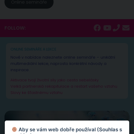
Online semináře
FOLLOW:
ONLINE SEMINÁŘE A LEKCE
Nově v nabídce naleznete online semináře – unikátní
multimediální lekce, naprosto konkrétní návody a
inspirace.
Aktivace tvojí životní síly jako cesta sebelásky
Velká partnerská rekapitulace a restart vašeho vztahu
Slovy ke šťastnému vztahu
Aby se vám web dobře používal (Souhlas s