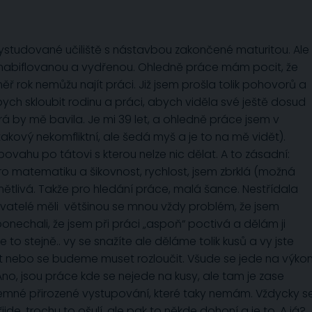
ystudované učiliště s nástavbou zakončené maturitou. Ale
 nabiflovanou a vydřenou. Ohledně práce mám pocit, že
ř rok nemůžu najít práci. Již jsem prošla tolik pohovorů a
bych skloubit rodinu a práci, abych viděla své ještě dosud
rá by mě bavila. Je mi 39 let, a ohledně práce jsem v
takový nekomfliktní, ale šedá myš a je to na mě vidět).
ovahu po tátovi s kterou nelze nic dělat. A to zásadní:
ro matematiku a šikovnost, rychlost, jsem zbrklá (možná
omětlivá. Takže pro hledání práce, malá šance. Nestřídala
vatelé měli většinou se mnou vždy problém, že jsem
nechali, že jsem při práci „aspoň“ poctivá a dělám ji
to stejně.. vy se snažíte ale děláme tolik kusů a vy jste
pšit nebo se budeme muset rozloučit. Všude se jede na výko
Ano, jsou práce kde se nejede na kusy, ale tam je zase
jemné přirozené vystupování, které taky nemám. Vždycky s
ijde, trochu to ošulí, ale pak to někde dohoní a je to. A já?