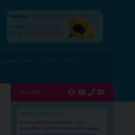
Poradny
:
Praha
,
Nymburk
,
online poradna
Telefon:
+420 777 588 352
E-mail:
radana@rovena.info
 poradna online
Ceník
Články
FOLLOW:
›
ONLINE SEMINÁŘE A LEKCE
Nově v nabídce naleznete online
semináře – unikátní multimediální lekce,
naprosto konkrétní návody a inspirace.