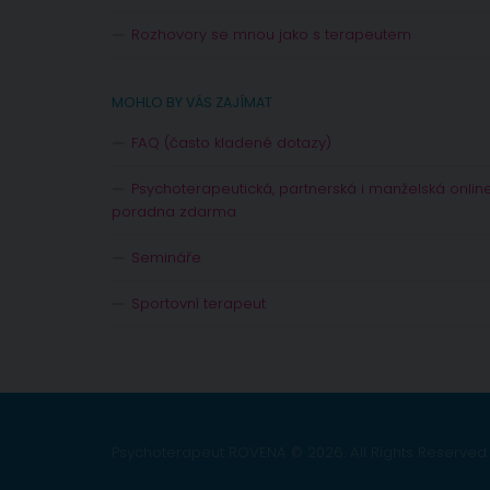
Rozhovory se mnou jako s terapeutem
MOHLO BY VÁS ZAJÍMAT
FAQ (často kladené dotazy)
Psychoterapeutická, partnerská i manželská onlin
poradna zdarma
Semináře
Sportovní terapeut
Psychoterapeut ROVENA © 2026. All Rights Reserved.