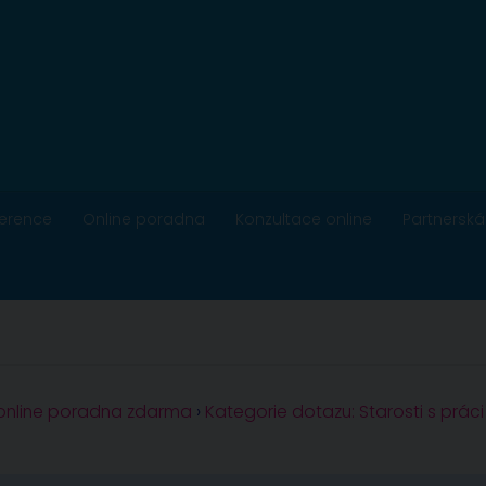
ference
Online poradna
Konzultace online
Partnerská
 online poradna zdarma
›
Kategorie dotazu: Starosti s práci