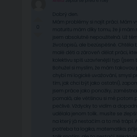
Aneta
zeptal se před 6 roky
Dobrý den.
Mám problémy si najít práci. Mám v
0
maturitu mám díky tomu, že ji mám
jsem absolutně nepoužitelná. Už témě
životopisů, ale bezúspěšně. Chtěla 
malé děti a zároveň dělat práci, kte
kolektivu spíš uzavřenější typ (jsem 
Bohužel si myslím, že mám takovou p
chybí mi logické uvažování, smysl p
tím, jak chci být jako ostatní), zap
jsem práce jako ponožky, zaměstna
pomalá, ale většinou si mě potom po
pečlivě. Vždycky to vidím a dopadne 
udělala jenom tolik.. musíte se zle
na který já nestačím a to mě trápí. 
potřeba ta logika, matematika, pří
tolik snažím, ale to nestačí. Někdo př