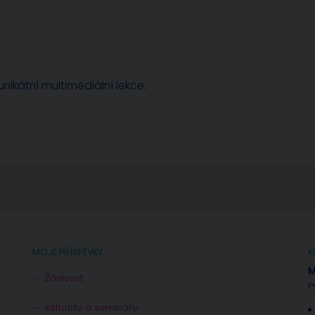
nikátní multimediální lekce.
MOJE PŘÍSPĚVKY
K
M
Žárlivost
P
Aktuality a semináře