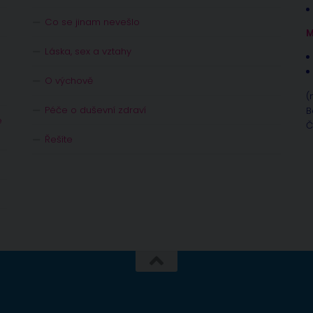
Co se jinam nevešlo
M
Láska, sex a vztahy
O výchově
(
Péče o duševní zdraví
B
e
Č
Řešíte