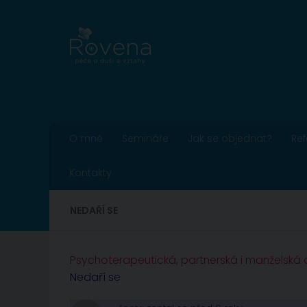
Skip to content
O mně
Semináře
Jak se objednat?
Re
Kontakty
NEDAŘÍ SE
Psychoterapeutická, partnerská i manželská
Nedaří se