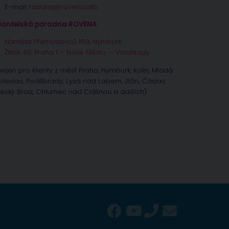
E-mail:
radana@rovena.info
anželská poradna ROVENA
Náměstí Přemyslovců 169, Nymburk
Žitná 49, Praha 1 – Nové Město — Vinohrady
nejen pro klienty z měst Praha, Nymburk, Kolín, Mladá
oleslav, Poděbrady, Lysá nad Labem, Jíčín, Čáslav,
eský Brod, Chlumec nad Cidlinou a dalších)