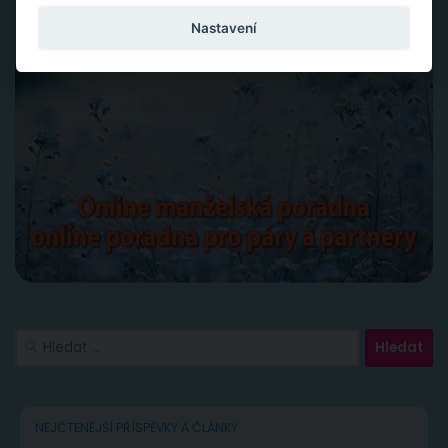
Nastavení
Vyhledávání
NEJČTENĚJŠÍ PŘÍSPĚVKY A ČLÁNKY