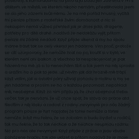
posilovny, s kamarádama na pivo a já budu jen zavřená v 1+1 s
dítětem ve městě, ve kterém nikoho nemám, přestěhovala jsem
se do jeho zázemí kvůli němu. Je na mě pořád hnusný, vyčítá
mi peníze přitom z mateřské živím domácnost a nic si
nekoupím nemá vůbec přehled jak je dnes jídlo, drogerie,
potřeby pro dítě drahé…nadává že nedokážu vyjít, přitom
peníze mi žádné nedává. Když přijde víkend a my ho spolu
máme trávit tak se celý vikend jen hádáme. Vím proč, protože
se cítí uzurpovany, že nemůže hrat na pc, kouřit si v bytě, ve
kterém není ani balkon…a všechna ta nespokojenost je pak
házená na mě…já si to nenechám líbit a tak jsem na něj sprosta
a urážím ho a pak to jede…už nevím jak dál hrozně mě trápí
když vidím, jak si ostatní páry užívají pohodu a rodinu a my se
jen hádáme a prosím se ho o každou pozornost…nepohladi
mě, neobejme. Když za ním přijdu já, že chci obejmout třeba
večer, tak je nervózní, že už chce spát, že stává do práce atd…
Necítím z něj lásku a radost z rodiny…nevymysli pro nás žádný
program pouze je furt napjatej že tohle nemůže a tohle
nemůže…když mu řeknu, že se zabalim a budu bydlet u rodičů,
tak mu řekne, že to tak nechce a že nechce neuplnou rodinu.
Nic pro nás ale nevymysli. Když přijde z práce a jsou všude
poházene hračky, tak jde uklízet a přitom nadává že je moje