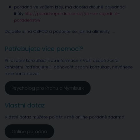
poradna ve vašem kraji, má docela dlouhé objednací
lhůty
http://poradnapardubice.cz/jak-se-objednat-
poradenstvi/
Dojděte si na OSPOD a poptejte se, jak na alimenty ….
Potřebujete více pomoci?
Při osobní konzultaci jsou informace k Vaší osobě zcela
konkrétní. Potřebujete-li dohovořit osobní konzultaci, neváhejte
mne kontaktovat.
Psycholog pro Prahu a Nymburk
Vlastní dotaz
Vlastní dotaz můžete položit v mé online poradně zdarma.
Online poradna