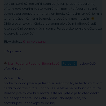
opička, která už zas uklízí. Lednice je furt prázdná podle něj
přitom když uvařím, tak to kolikrát ani nesni. Potřebuju hrozně
psychickou podporu a ne furt jen hádky už nevím jak dál je mi z
toho furt špatně, mám žaludek na vodě a v noci nespím
.
Chtěla bych zkusit nějakou poradnu ale vše mi připadá spíš
jako sociální pomoc v tísni jsem z Pardubickeho kraje děkuju za
jakoukoliv odpověď
Štítky dotazu:
Krize ve vztahu
1 Odpovědi
Mgr. Radana Rovena Štěpánková
Personál
odpověděl
před 6 roky
Milá Kamilko,
podle toho, co píšete, je třeba si uvědomit to, že tento muž vám
nedá to, co zasloužíte…. chápu, že je těžké se odloučit od muže,
kterého jste milovala a možá ještě milujete a je to otec děcka…..
ale nezapomente i na úctu k sobě… dopřejte si to, co
potřebujete… nečekejte to od něj…