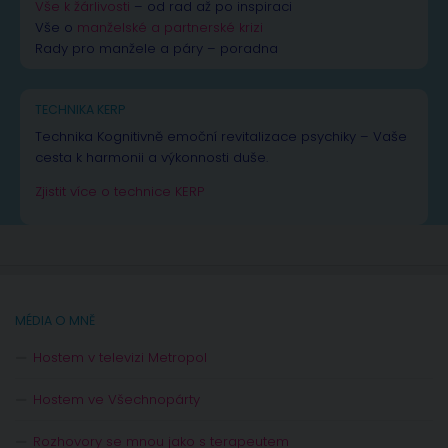
Vše k žárlivosti
– od rad až po inspiraci
Vše o
manželské a partnerské krizi
Rady pro manžele a páry – poradna
TECHNIKA KERP
Technika Kognitivně emoční revitalizace psychiky – Vaše
cesta k harmonii a výkonnosti duše.
Zjistit více o technice KERP
MÉDIA O MNĚ
Hostem v televizi Metropol
Hostem ve Všechnopárty
Rozhovory se mnou jako s terapeutem