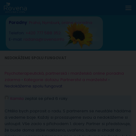
Skip to content
Poradny
:
Praha
,
Nymburk
,
online poradna
Telefon:
+420 777 588 352
E-mail:
radana@rovena.info
NEDOKÁŽEME SPOLU FUNGOVAT
Psychoterapeutická, partnerská i manželská online poradna
zdarma
›
Kategorie dotazu: Partnerství a manželství
›
Nedokážeme spolu fungovat
Kamila
zeptal se před 6 roky
Chtěla bych poprosit o radu. S partnerem se neustále hádáme
a vedeme boje. Každý si prosazujeme svou a nedokážeme si
ustoupit. Vše zaclo s příchodem 1. dcery. Partner si představuje,
že bude doma stále naklizeno, uvařeno, bude si chodit do