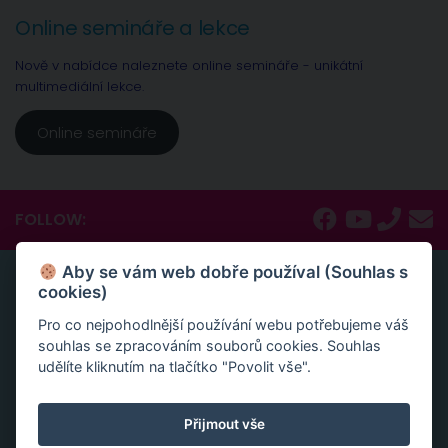
Online semináře a lekce
Nově v nabídce naleznete online semináře - unikátní
multimediální lekce.
Online semináře
FOLLOW:
Aby se vám web dobře používal (Souhlas s
ONLINE SEMINÁŘE A LEKCE
cookies)
Nově v nabídce naleznete online semináře – unikátní
Pro co nejpohodlnější používání webu potřebujeme váš
multimediální lekce, naprosto konkrétní návody a
souhlas se zpracováním souborů cookies. Souhlas
inspirace.
udělíte kliknutím na tlačítko "Povolit vše".
Aktivace tvojí životní síly jako cesta sebelásky
Velká partnerská rekapitulace a restart vašeho vztahu
Přijmout vše
Slovy ke šťastnému vztahu