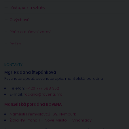
Láska, sex a vztahy
O výchově
Péče o duševní zdraví
Řešíte
KONTAKTY
Mgr. Radana Štěpánková
Psychoterapeut, psychoterapie, manželská poradna
Telefon:
+420 777 588 352
E-mail:
radana@rovena.info
Manželská poradna ROVENA
Náměstí Přemyslovců 169, Nymburk
Žitná 49, Praha 1 – Nové Město — Vinohrady