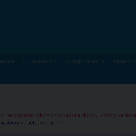
ference
Online poradna
Konzultace online
Partnerská
 online poradna zdarma
›
Kategorie dotazu: Vztahy ve škol
a problem se sebevedomím