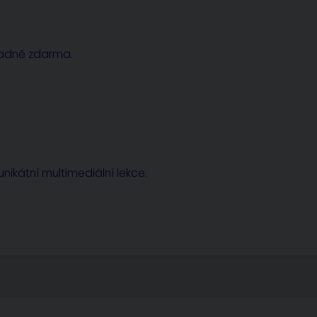
radně zdarma.
nikátní multimediální lekce.