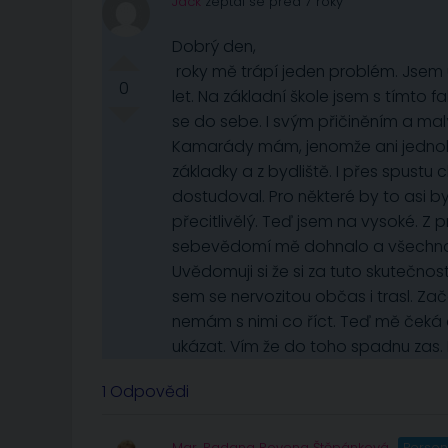
Jack
zeptal se před 7 roky
Dobrý den,
roky mě trápí jeden problém. Jsem u
0
let. Na základní škole jsem s tímto 
se do sebe. I svým přičiněním a m
Kamarády mám, jenomže ani jednoho
základky a z bydliště. I přes spustu 
dostudoval. Pro některé by to asi 
přecitlivělý. Teď jsem na vysoké. Z p
sebevědomí mě dohnalo a všechno šl
Uvědomuji si že si za tuto skutečnos
sem se nervozitou občas i trasl. Zač
nemám s nimi co říct. Teď mě čeká 
ukázat. Vím že do toho spadnu zas
1 Odpovědi
Mgr. Radana Rovena Štěpánková
Person