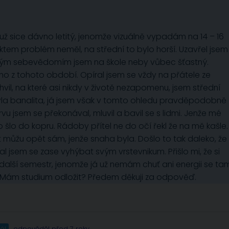
ž sice dávno letitý, jenomže vizuálně vypadám na 14 – 16
faktem problém neměl, na střední to bylo horší. Uzavřel jsem
alým sebevědomím jsem na škole neby vůbec šťastný.
 z tohoto období. Opíral jsem se vždy na přátele ze
chvil, na které asi nikdy v životě nezapomenu, jsem střední
byla banalita, já jsem však v tomto ohledu pravděpodobně
rvu jsem se překonával, mluvil a bavil se s lidmi. Jenže mé
o do kopru. Rádoby přítel ne do očí řekl že na mě kašle.
t můžu opět sám, jenže snaha byla. Došlo to tak daleko, že
al jsem se zase vyhýbat svým vrstevnikum. Přišlo mi, že si
další semestr, jenomže já už nemám chuť ani energii se ta
. Mám studium odložit? Předem děkuji za odpověď.
ál
odpověděl před 7 roky