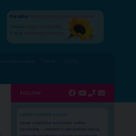
Poradny
:
Praha
,
Nymburk
,
online poradna
Telefon:
+420 777 588 352
E-mail:
radana@rovena.info
 poradna online
Ceník
Články
FOLLOW:
e
ONLINE SEMINÁŘE A LEKCE
Nově v nabídce naleznete online
semináře – unikátní multimediální lekce,
naprosto konkrétní návody a inspirace.