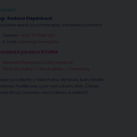
ONTAKTY
gr. Radana Štěpánková
sychoterapeut, psychoterapie, manželská poradna
Telefon:
+420 777 588 352
E-mail:
radana@rovena.info
anželská poradna ROVENA
Náměstí Přemyslovců 169, Nymburk
Žitná 49, Praha 1 – Nové Město — Vinohrady
nejen pro klienty z měst Praha, Nymburk, Kolín, Mladá
oleslav, Poděbrady, Lysá nad Labem, Jíčín, Čáslav,
eský Brod, Chlumec nad Cidlinou a dalších)