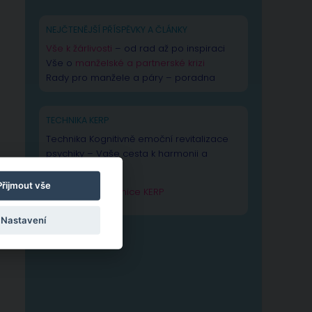
NEJČTENĚJŠÍ PŘÍSPĚVKY A ČLÁNKY
Vše k žárlivosti
– od rad až po inspiraci
Vše o
manželské a partnerské krizi
Rady pro manžele a páry – poradna
TECHNIKA KERP
Technika Kognitivně emoční revitalizace
psychiky – Vaše cesta k harmonii a
výkonnosti duše.
Přijmout vše
Zjistit více o technice KERP
Nastavení