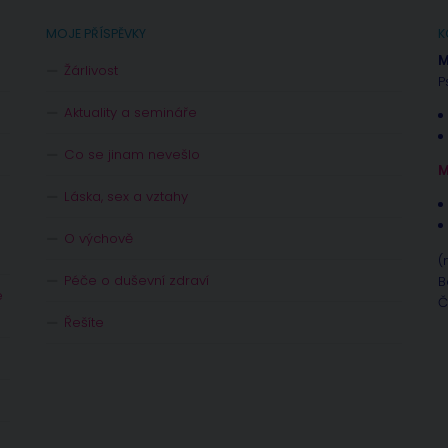
MOJE PŘÍSPĚVKY
K
M
Žárlivost
P
Aktuality a semináře
Co se jinam nevešlo
M
Láska, sex a vztahy
O výchově
(
Péče o duševní zdraví
B
e
Č
Řešíte