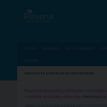
Skip to content
O mně
Semináře
Jak se objednat?
Re
Kontakty
NERVOZUTA A PROBLEM SE SEBEVEDOMÍM
Psychoterapeutická, partnerská i manželská
– s učiteli, spolužáky, vrstevníky
›
Nervozuta 