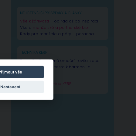
NEJČTENĚJŠÍ PŘÍSPĚVKY A ČLÁNKY
Vše k žárlivosti
– od rad až po inspiraci
Vše o
manželské a partnerské krizi
Rady pro manžele a páry – poradna
TECHNIKA KERP
Technika Kognitivně emoční revitalizace
psychiky – Vaše cesta k harmonii a
Přijmout vše
výkonnosti duše.
Zjistit více o technice KERP
Nastavení