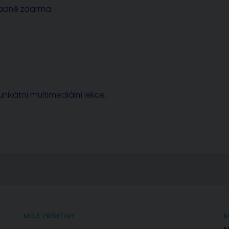
radně zdarma.
nikátní multimediální lekce.
MOJE PŘÍSPĚVKY
K