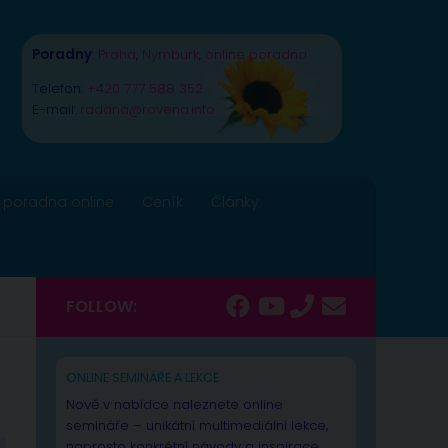
Poradny
:
Praha
,
Nymburk
,
online poradna
Telefon:
+420 777 588 352
E-mail:
radana@rovena.info
 poradna online
Ceník
Články
FOLLOW:
ONLINE SEMINÁŘE A LEKCE
Nově v nabídce naleznete online
semináře – unikátní multimediální lekce,
naprosto konkrétní návody a inspirace.