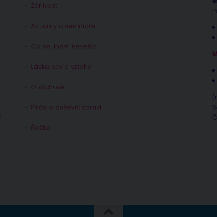
M
Žárlivost
P
Aktuality a semináře
Co se jinam nevešlo
M
Láska, sex a vztahy
O výchově
(
Péče o duševní zdraví
B
e
Č
Řešíte