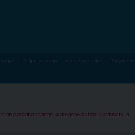
ference
Online poradna
Konzultace online
Partnerská
 online poradna zdarma
›
Kategorie dotazu: Partnerství a
y