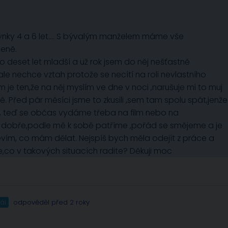
ky 4 a 6 let…. S bývalým manželem máme vše
leně.
 o deset let mladší a už rok jsem do něj nešťastně
le nechce vztah protože se necítí na roli nevlastního
je ten,že na něj myslím ve dne v noci ,narušuje mi to muj
 Před pár měsíci jsme to zkusili ,sem tam spolu spát,jenže
u, teď se občas vydáme třeba na film nebo na
tak dobře,podle mě k sobě patříme ,pořád se smějeme a je
evím, co mám dělat. Nejspíš bych měla odejít z práce a
,co v takových situacích radite? Děkuji moc
ál
odpověděl před 2 roky