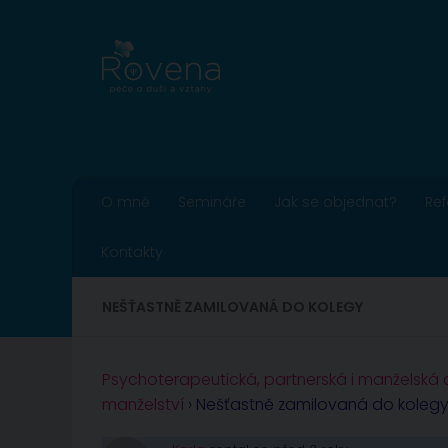
Skip to content
O mně
Semináře
Jak se objednat?
Re
Kontakty
NEŠŤASTNĚ ZAMILOVANÁ DO KOLEGY
Psychoterapeutická, partnerská i manželská
manželství
›
Nešťastně zamilovaná do koleg