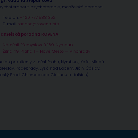
gr. Radana Štěpánková
sychoterapeut, psychoterapie, manželská poradna
Telefon:
+420 777 588 352
E-mail:
radana@rovena.info
anželská poradna ROVENA
Náměstí Přemyslovců 169, Nymburk
Žitná 49, Praha 1 – Nové Město — Vinohrady
nejen pro klienty z měst Praha, Nymburk, Kolín, Mladá
oleslav, Poděbrady, Lysá nad Labem, Jíčín, Čáslav,
eský Brod, Chlumec nad Cidlinou a dalších)