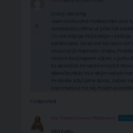
Karla
zeptal se před 2 roky
Dobrý den přeji.
Jsem svobodná matka,mám dva syn
0
dořešené,bydlíme už přes rok oddě
Co mě trápí,je můj kolega v práci,je
zamilovaná. On ke mě též něco cítí a
otce,což já naprosto chápu. Problém 
osobní život,nejsem vůbec v pohodě.
to ukončil,že mi nechce motat hlav
skleničku,nikdy mi s nikým nebylo 
mi skvěle ,když jsme spolu…Vubec n
zapomenout na něj..Prosím poradíte
1 Odpovědi
Mgr. Radana Rovena Štěpánková
Person
Milá Karlo,