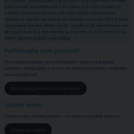
ní a malou ale když jsem v práci tak novou čokoládu ze které
jsem neměl ani kostičku tak jí sní celou a já mám myslet na
ostatní? Partnerka chce po mě celé peníze uklizim varim
starám se chodím do práce ale nemůžu si nic dovolit ? A jsem
neschopný ale vše dělám jen já .. myslím si že mě nemiluje ale
jen využívá co si o tom myslíte vy ? Nevím už co si myslet a co
dělám špatně a jestli odejit děkuji..
Potřebujete více pomoci?
Při osobní konzultaci jsou informace k Vaší osobě zcela
konkrétní. Potřebujete-li dohovořit osobní konzultaci, neváhejte
mne kontaktovat.
Psycholog pro Prahu a Nymburk
Vlastní dotaz
Vlastní dotaz můžete položit v mé online poradně zdarma.
Online poradna