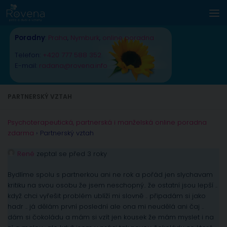
Skip to content
Poradny
:
Praha
,
Nymburk
,
online poradna
Telefon:
+420 777 588 352
E-mail:
radana@rovena.info
PARTNERSKÝ VZTAH
Psychoterapeutická, partnerská i manželská online poradna
zdarma
›
Partnerský vztah
René
zeptal se před 3 roky
Bydlíme spolu s partnerkou ani ne rok a pořád jen slychavam
kritiku na svou osobu že jsem neschopný.. že ostatní jsou lepší ..
když chci vyřešit problém ublíží mi slovně .. připadám si jako
hadr .. já dělám první poslední ale ona mi neudělá ani čaj ..
dám si čokoládu a mám si vzít jen kousek že mám myslet i na