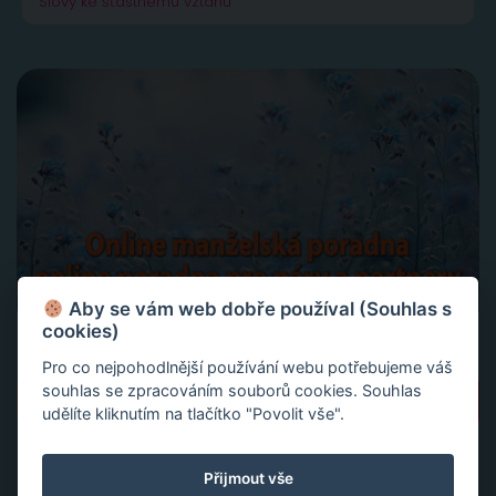
Slovy ke šťastnému vztahu
Aby se vám web dobře používal (Souhlas s
cookies)
Pro co nejpohodlnější používání webu potřebujeme váš
Vyhledávání
souhlas se zpracováním souborů cookies. Souhlas
udělíte kliknutím na tlačítko "Povolit vše".
Přijmout vše
NEJČTENĚJŠÍ PŘÍSPĚVKY A ČLÁNKY