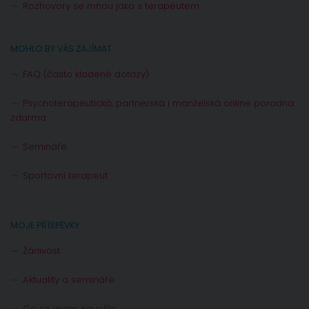
Rozhovory se mnou jako s terapeutem
MOHLO BY VÁS ZAJÍMAT
FAQ (často kladené dotazy)
Psychoterapeutická, partnerská i manželská online poradna
zdarma
Semináře
Sportovní terapeut
MOJE PŘÍSPĚVKY
Žárlivost
Aktuality a semináře
Co se jinam nevešlo