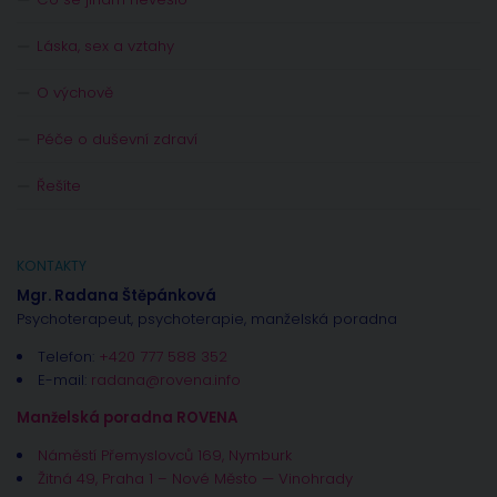
Láska, sex a vztahy
O výchově
Péče o duševní zdraví
Řešíte
KONTAKTY
Mgr. Radana Štěpánková
Psychoterapeut, psychoterapie, manželská poradna
Telefon:
+420 777 588 352
E-mail:
radana@rovena.info
Manželská poradna ROVENA
Náměstí Přemyslovců 169, Nymburk
Žitná 49, Praha 1 – Nové Město — Vinohrady