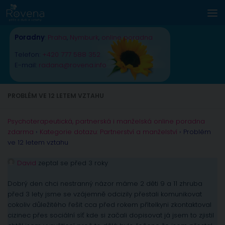
Skip to content
Poradny
:
Praha
,
Nymburk
,
online poradna
Telefon:
+420 777 588 352
E-mail:
radana@rovena.info
PROBLÉM VE 12 LETEM VZTAHU
Psychoterapeutická, partnerská i manželská online poradna
zdarma
›
Kategorie dotazu: Partnerství a manželství
›
Problém
ve 12 letem vztahu
David
zeptal se před 3 roky
Dobrý den chci nestranný názor máme 2 děti 9 a 11 zhruba
před 3 lety jsme se vzájemně odcizily přestali komunikovat
cokoliv důležitého řešit cca před rokem přítelkyni zkontaktoval
cizinec přes sociální síť kde si začali dopisovat já jsem to zjistil