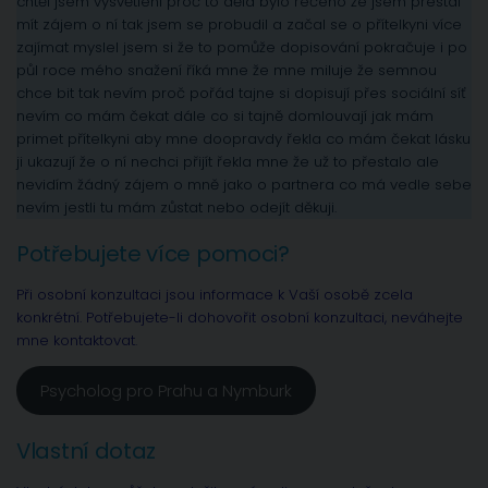
chtěl jsem vysvětlení proč to dělá bylo řečeno že jsem přestal
mít zájem o ní tak jsem se probudil a začal se o přítelkyni více
zajímat myslel jsem si že to pomůže dopisování pokračuje i po
půl roce mého snažení říká mne že mne miluje že semnou
chce bit tak nevím proč pořád tajne si dopisují přes sociální síť
nevím co mám čekat dále co si tajně domlouvají jak mám
primet přítelkyni aby mne doopravdy řekla co mám čekat lásku
ji ukazují že o ní nechci přijít řekla mne že už to přestalo ale
nevidím žádný zájem o mně jako o partnera co má vedle sebe
nevím jestli tu mám zůstat nebo odejít děkuji.
Potřebujete více pomoci?
Při osobní konzultaci jsou informace k Vaší osobě zcela
konkrétní. Potřebujete-li dohovořit osobní konzultaci, neváhejte
mne kontaktovat.
Psycholog pro Prahu a Nymburk
Vlastní dotaz