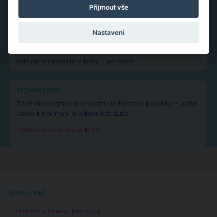
Přijmout vše
NEJČTENĚJŠÍ PŘÍSPĚVKY A ČLÁNKY
Nastavení
Vše k žárlivosti
– od rad až po inspiraci
Vše o
manželské a partnerské krizi
Rady pro manžele a páry – poradna
TECHNIKA KERP
Technika Kognitivně emoční revitalizace psychiky – Vaše
cesta k harmonii a výkonnosti duše.
Zjistit více o technice KERP
MÉDIA O MNĚ
Hostem v televizi Metropol