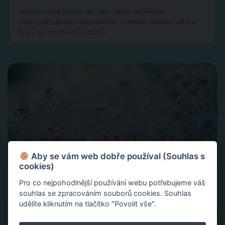
Aktivace tvojí životní síly jako cesta sebelásky
Velká partnerská rekapitulace a restart vašeho vztahu
Slovy ke šťastnému vztahu
Aby se vám web dobře používal (Souhlas s
cookies)
Pro co nejpohodlnější používání webu potřebujeme váš
souhlas se zpracováním souborů cookies. Souhlas
udělíte kliknutím na tlačítko "Povolit vše".
Vyhledávání