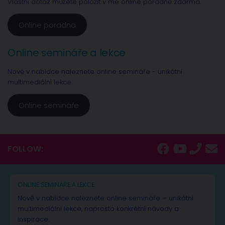
Vlastní dotaz můžete položit v mé online poradně zdarma.
Online poradna
Online semináře a lekce
Nově v nabídce naleznete online semináře - unikátní
multimediální lekce.
Online semináře
FOLLOW:
ONLINE SEMINÁŘE A LEKCE
Nově v nabídce naleznete online semináře – unikátní
multimediální lekce, naprosto konkrétní návody a
inspirace.