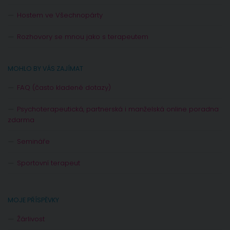
Hostem ve Všechnopárty
Rozhovory se mnou jako s terapeutem
MOHLO BY VÁS ZAJÍMAT
FAQ (často kladené dotazy)
Psychoterapeutická, partnerská i manželská online poradna
zdarma
Semináře
Sportovní terapeut
MOJE PŘÍSPĚVKY
Žárlivost