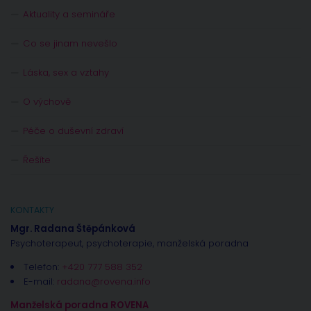
Aktuality a semináře
Co se jinam nevešlo
Láska, sex a vztahy
O výchově
Péče o duševní zdraví
Řešíte
KONTAKTY
Mgr. Radana Štěpánková
Psychoterapeut, psychoterapie, manželská poradna
Telefon:
+420 777 588 352
E-mail:
radana@rovena.info
Manželská poradna ROVENA