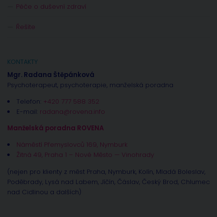
Péče o duševní zdraví
Řešíte
KONTAKTY
Mgr. Radana Štěpánková
Psychoterapeut, psychoterapie, manželská poradna
Telefon:
+420 777 588 352
E-mail:
radana@rovena.info
Manželská poradna ROVENA
Náměstí Přemyslovců 169, Nymburk
Žitná 49, Praha 1 – Nové Město — Vinohrady
(nejen pro klienty z měst Praha, Nymburk, Kolín, Mladá Boleslav,
Poděbrady, Lysá nad Labem, Jíčín, Čáslav, Český Brod, Chlumec
nad Cidlinou a dalších)