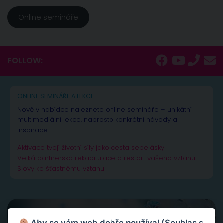
Online semináře
FOLLOW:
ONLINE SEMINÁŘE A LEKCE
Nově v nabídce naleznete online semináře – unikátní
multimediální lekce, naprosto konkrétní návody a
inspirace.
Aktivace tvojí životní síly jako cesta sebelásky
Velká partnerská rekapitulace a restart vašeho vztahu
Slovy ke šťastnému vztahu
Aby se vám web dobře používal (Souhlas s