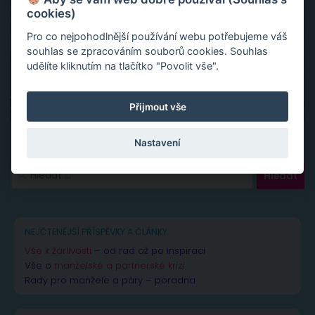
cookies)
Pro co nejpohodlnější používání webu potřebujeme váš
souhlas se zpracováním souborů cookies. Souhlas
udělíte kliknutím na tlačítko "Povolit vše".
Přijmout vše
Nastavení
Vyhledávání
NEJČTENĚJŠÍ PŘÍSPĚVKY A ČLÁNKY
Vše k žárlivosti
– od rad až po inspiraci
Vše o
manželské a partnerské krizi
Rady pro manžele a páry – poradna