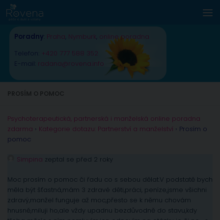
Skip to content
Poradny
:
Praha
,
Nymburk
,
online poradna
Telefon:
+420 777 588 352
E-mail:
radana@rovena.info
PROSÍM O POMOC
Psychoterapeutická, partnerská i manželská online poradna
zdarma
›
Kategorie dotazu: Partnerství a manželství
›
Prosím o
pomoc
Simpina
zeptal se před 2 roky
Moc prosím o pomoc či řadu co s sebou dělat.V podstatě bych
měla být šťastná,mám 3 zdravé děti,práci, peníze,jsme všichni
zdravý,manžel funguje až moc,přesto se k němu chovám
hnusně,miluji ho,ale vždy upadnu bezdůvodně do stavu,kdy