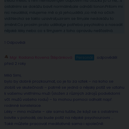
třeba měsíc s ním nemluvím,jen odpovím na otázku jo či ne,….s
ostatními se dokážu bavit normálně,ale odnáší tonon.Pritom mi
nic neudělal, milujeme mě a já jeho,udělá ,co mě na očích
vidí.Nechci se takto uzavírat,uziram se tím,ale nedokážu to
změnit.Co prosím proto udělat,je potřeba psychiatra a nasadit
nějaké léky nebo co s tím,jsem z toho opravdu nešťastná.
1 Odpovědi
Mgr. Radana Rovena Štěpánková
Personál
odpověděl
před 2 roky
Milá Simi,
bylo by dobré prozkoumat, co je to za vztek – na koho se
zlobíš ve skutečnosti – patrně se jedná o nějaký potíž ve vztahu
k vašemu vnitřnímu muži (složen z různých zdrojů podvědomí
včt. mužů vašeho rodu) – to mohou pomoci odhalit např.
rodinné konstelace.
Léky – mno můžete – ale sama tušíte, že když se s ostatními
bavíte v pohodě, asi bude potíž na nějaké psychourovni …
Také můžete pracovat meditativně sama i společně.