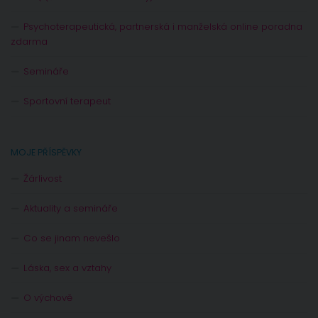
Psychoterapeutická, partnerská i manželská online poradna
zdarma
Semináře
Sportovní terapeut
MOJE PŘÍSPĚVKY
Žárlivost
Aktuality a semináře
Co se jinam nevešlo
Láska, sex a vztahy
O výchově