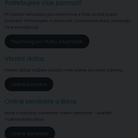
Potřebujete více pomoci?
Při osobní konzultaci jsou informace k Vaší osobě zcela
konkrétní. Potřebujete-li dohovořit osobní konzultaci, neváhejte
mne kontaktovat.
Psycholog pro Prahu a Nymburk
Vlastní dotaz
Vlastní dotaz můžete položit v mé online poradně zdarma.
Online poradna
Online semináře a lekce
Nově v nabídce naleznete online semináře - unikátní
multimediální lekce.
Online semináře