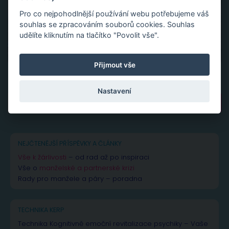
Pro co nejpohodlnější používání webu potřebujeme váš
souhlas se zpracováním souborů cookies. Souhlas
udělíte kliknutím na tlačítko "Povolit vše".
Přijmout vše
Nastavení
Vyhledávání
NEJČTENĚJŠÍ PŘÍSPĚVKY A ČLÁNKY
Vše k žárlivosti
– od rad až po inspiraci
Vše o
manželské a partnerské krizi
Rady pro manžele a páry – poradna
TECHNIKA KERP
Technika Kognitivně emoční revitalizace psychiky – Vaše