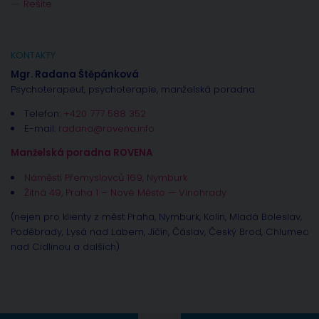
Řešíte
KONTAKTY
Mgr. Radana Štěpánková
Psychoterapeut, psychoterapie, manželská poradna
Telefon:
+420 777 588 352
E-mail:
radana@rovena.info
Manželská poradna ROVENA
Náměstí Přemyslovců 169, Nymburk
Žitná 49, Praha 1 – Nové Město — Vinohrady
(nejen pro klienty z měst Praha, Nymburk, Kolín, Mladá Boleslav,
Poděbrady, Lysá nad Labem, Jíčín, Čáslav, Český Brod, Chlumec
nad Cidlinou a dalších)