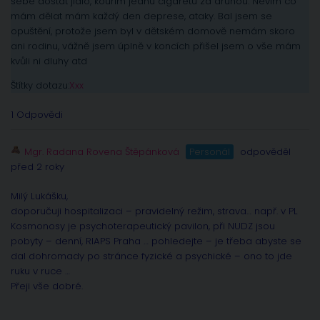
sebe dostat jídlo, kourim jednu cigaretu za druhou. Nevím co
mám dělat mám každý den deprese, ataky. Bal jsem se
opuštění, protože jsem byl v dětském domově nemám skoro
ani rodinu, vážně jsem úplně v koncích přišel jsem o vše mám
kvůli ni dluhy atd
Štítky dotazu:
Xxx
1 Odpovědi
Mgr. Radana Rovena Štěpánková
Personál
odpověděl
před 2 roky
Milý Lukášku,
doporučuji hospitalizaci – pravidelný režim, strava… např. v PL
Kosmonosy je psychoterapeutický pavilon, při NUDZ jsou
pobyty – denní, RIAPS Praha … pohledejte – je třeba abyste se
dal dohromady po stránce fyzické a psychické – ono to jde
ruku v ruce …
Přeji vše dobré.