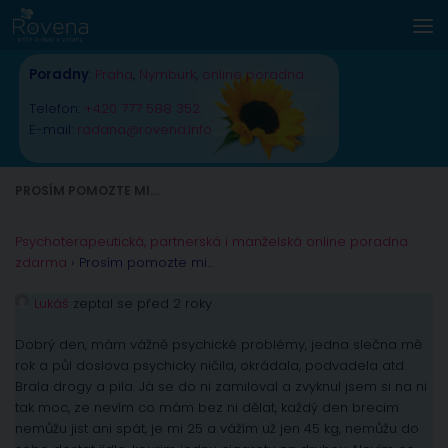
Skip to content
Poradny
:
Praha
,
Nymburk
,
online poradna
Telefon:
+420 777 588 352
E-mail:
radana@rovena.info
PROSÍM POMOZTE MI…
Psychoterapeutická, partnerská i manželská online poradna
zdarma
›
Prosím pomozte mi…
Lukáš
zeptal se před 2 roky
Dobrý den, mám vážně psychické problémy, jedna slečna mě
rok a půl doslova psychicky ničila, okrádala, podvadela atd.
Brala drogy a pila. Já se do ni zamiloval a zvyknul jsem si na ni
tak moc, ze nevím co mám bez ni dělat, každý den brecim
nemůžu jist ani spát, je mi 25 a vážím už jen 45 kg, nemůžu do