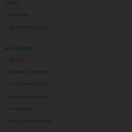
zdarma
Semináře
Sportovní terapeut
MOJE PŘÍSPĚVKY
Žárlivost
Aktuality a semináře
Co se jinam nevešlo
Láska, sex a vztahy
O výchově
Péče o duševní zdraví