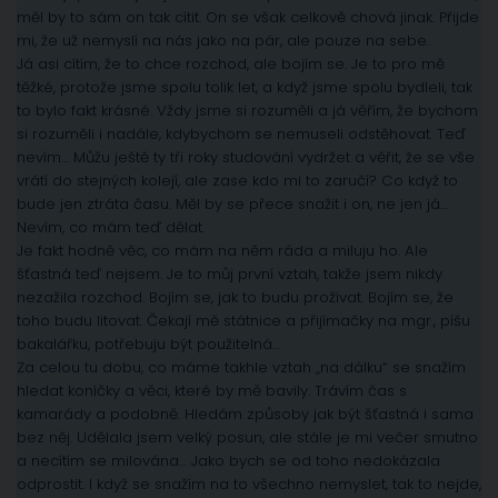
měl by to sám on tak cítit. On se však celkově chová jinak. Přijde
mi, že už nemyslí na nás jako na pár, ale pouze na sebe.
Já asi cítím, že to chce rozchod, ale bojím se. Je to pro mě
těžké, protože jsme spolu tolik let, a když jsme spolu bydleli, tak
to bylo fakt krásné. Vždy jsme si rozuměli a já věřím, že bychom
si rozuměli i nadále, kdybychom se nemuseli odstěhovat. Teď
nevím… Můžu ještě ty tři roky studování vydržet a věřit, že se vše
vrátí do stejných kolejí, ale zase kdo mi to zaručí? Co když to
bude jen ztráta času. Měl by se přece snažit i on, ne jen já…
Nevím, co mám teď dělat.
Je fakt hodně věc, co mám na něm ráda a miluju ho. Ale
šťastná teď nejsem. Je to můj první vztah, takže jsem nikdy
nezažila rozchod. Bojím se, jak to budu prožívat. Bojím se, že
toho budu litovat. Čekají mě státnice a přijímačky na mgr., píšu
bakalářku, potřebuju být použitelná…
Za celou tu dobu, co máme takhle vztah „na dálku“ se snažím
hledat koníčky a věci, které by mě bavily. Trávím čas s
kamarády a podobně. Hledám způsoby jak být šťastná i sama
bez něj. Udělala jsem velký posun, ale stále je mi večer smutno
a necítím se milována… Jako bych se od toho nedokázala
odprostit. I když se snažím na to všechno nemyslet, tak to nejde,