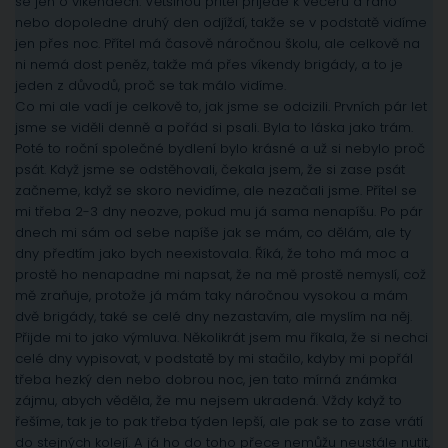
se jen o víkendech. Většinou přítel přijede k večeru a ráno
nebo dopoledne druhý den odjíždí, takže se v podstatě vidíme
jen přes noc. Přítel má časově náročnou školu, ale celkově na
ni nemá dost peněz, takže má přes víkendy brigády, a to je
jeden z důvodů, proč se tak málo vidíme.
Co mi ale vadí je celkově to, jak jsme se odcizili. Prvních pár let
jsme se viděli denně a pořád si psali. Byla to láska jako trám.
Poté to roční společné bydlení bylo krásné a už si nebylo proč
psát. Když jsme se odstěhovali, čekala jsem, že si zase psát
začneme, když se skoro nevidíme, ale nezačali jsme. Přítel se
mi třeba 2-3 dny neozve, pokud mu já sama nenapíšu. Po pár
dnech mi sám od sebe napíše jak se mám, co dělám, ale ty
dny předtím jako bych neexistovala. Říká, že toho má moc a
prostě ho nenapadne mi napsat, že na mě prostě nemyslí, což
mě zraňuje, protože já mám taky náročnou vysokou a mám
dvě brigády, také se celé dny nezastavím, ale myslím na něj.
Přijde mi to jako výmluva. Několikrát jsem mu říkala, že si nechci
celé dny vypisovat, v podstatě by mi stačilo, kdyby mi popřál
třeba hezký den nebo dobrou noc, jen tato mírná známka
zájmu, abych věděla, že mu nejsem ukradená. Vždy když to
řešíme, tak je to pak třeba týden lepší, ale pak se to zase vrátí
do stejných kolejí. A já ho do toho přece nemůžu neustále nutit,