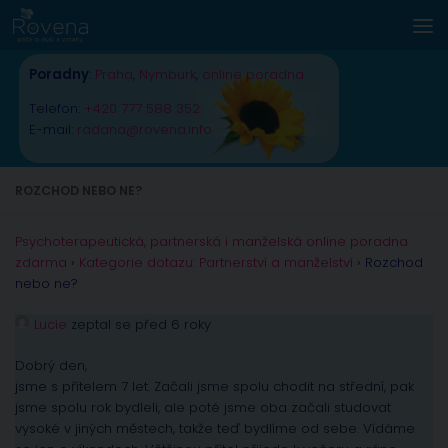
Skip to content
Poradny
:
Praha
,
Nymburk
,
online poradna
Telefon:
+420 777 588 352
E-mail:
radana@rovena.info
ROZCHOD NEBO NE?
Psychoterapeutická, partnerská i manželská online poradna
zdarma
›
Kategorie dotazu: Partnerství a manželství
›
Rozchod
nebo ne?
Lucie
zeptal se před 6 roky
Dobrý den,
jsme s přítelem 7 let. Začali jsme spolu chodit na střední, pak
jsme spolu rok bydleli, ale poté jsme oba začali studovat
vysoké v jiných městech, takže teď bydlíme od sebe. Vídáme