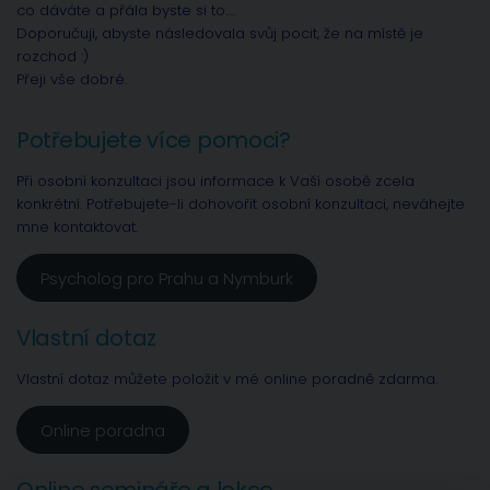
co dáváte a přála byste si to….
Doporučuji, abyste následovala svůj pocit, že na místě je
rozchod :)
Přeji vše dobré.
Potřebujete více pomoci?
Při osobní konzultaci jsou informace k Vaší osobě zcela
konkrétní. Potřebujete-li dohovořit osobní konzultaci, neváhejte
mne kontaktovat.
Psycholog pro Prahu a Nymburk
Vlastní dotaz
Vlastní dotaz můžete položit v mé online poradně zdarma.
Online poradna