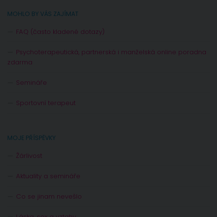
MOHLO BY VÁS ZAJÍMAT
FAQ (často kladené dotazy)
Psychoterapeutická, partnerská i manželská online poradna
zdarma
Semináře
Sportovní terapeut
MOJE PŘÍSPĚVKY
Žárlivost
Aktuality a semináře
Co se jinam nevešlo
Láska, sex a vztahy