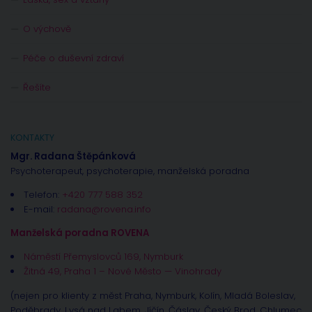
O výchově
Péče o duševní zdraví
Řešíte
KONTAKTY
Mgr. Radana Štěpánková
Psychoterapeut, psychoterapie, manželská poradna
Telefon:
+420 777 588 352
E-mail:
radana@rovena.info
Manželská poradna ROVENA
Náměstí Přemyslovců 169, Nymburk
Žitná 49, Praha 1 – Nové Město — Vinohrady
(nejen pro klienty z měst Praha, Nymburk, Kolín, Mladá Boleslav,
Poděbrady, Lysá nad Labem, Jíčín, Čáslav, Český Brod, Chlumec