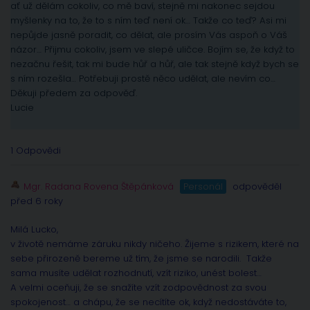
ať už dělám cokoliv, co mě baví, stejně mi nakonec sejdou
myšlenky na to, že to s ním teď není ok… Takže co teď? Asi mi
nepůjde jasně poradit, co dělat, ale prosím Vás aspoň o Váš
názor… Přijmu cokoliv, jsem ve slepé uličce. Bojím se, že když to
nezačnu řešit, tak mi bude hůř a hůř, ale tak stejně když bych se
s ním rozešla… Potřebuji prostě něco udělat, ale nevím co…
Děkuji předem za odpověď.
Lucie
1 Odpovědi
Mgr. Radana Rovena Štěpánková
Personál
odpověděl
před 6 roky
Milá Lucko,
v životě nemáme záruku nikdy ničeho. Žijeme s rizikem, které na
sebe přirozeně bereme už tím, že jsme se narodili. Takže
sama musíte udělat rozhodnutí, vzít riziko, unést bolest…
A velmi oceňuji, že se snažíte vzít zodpovědnost za svou
spokojenost… a chápu, že se necítíte ok, když nedostáváte to,