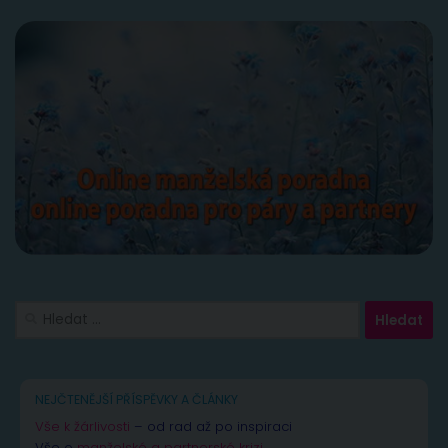
Vyhledávání
NEJČTENĚJŠÍ PŘÍSPĚVKY A ČLÁNKY
Vše k žárlivosti
– od rad až po inspiraci
Vše o
manželské a partnerské krizi