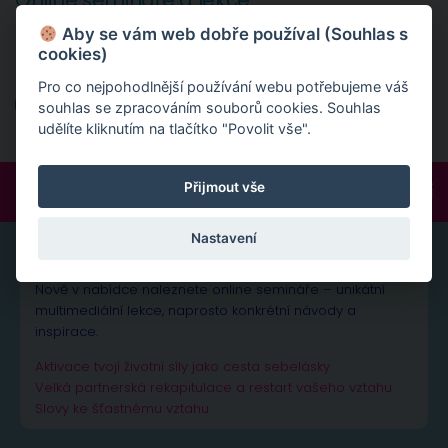
Online semináře a lekce
Aby se vám web dobře používal (Souhlas s
Nově v nabídce naleznete online semináře - unikátní
cookies)
multimediální lekce.
Pro co nejpohodlnější používání webu potřebujeme váš
Online semináře
souhlas se zpracováním souborů cookies. Souhlas
udělíte kliknutím na tlačítko "Povolit vše".
Přijmout vše
FOLLOW:
Nastavení
ONLINE SEMINÁŘE A LEKCE
Nově v nabídce naleznete online semináře – unikátní
multimediální lekce, naprosto konkrétní návody a
inspirace.
Aktivace tvojí životní síly jako cesta sebelásky
Velká partnerská rekapitulace a restart vašeho vztahu
Slovy ke šťastnému vztahu