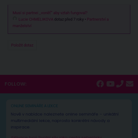
Musí si partnei ,,voněť“ aby vztah fungoval?
Lucie CHMELIKOVA
dotaz před 7 roky
•
Partnerství a
manželství
Položit dotaz
FOLLOW:
ONLINE SEMINÁŘE A LEKCE
Nově v nabídce naleznete online semináře – unikátní
multimediální lekce, naprosto konkrétní návody a
inspirace.
Aktivace tvojí životní síly jako cesta sebelásky