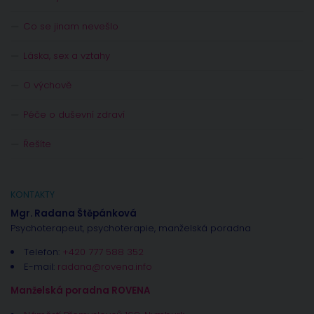
Co se jinam nevešlo
Láska, sex a vztahy
O výchově
Péče o duševní zdraví
Řešíte
KONTAKTY
Mgr. Radana Štěpánková
Psychoterapeut, psychoterapie, manželská poradna
Telefon:
+420 777 588 352
E-mail:
radana@rovena.info
Manželská poradna ROVENA