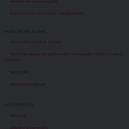
Hostem ve Všechnopárty
Rozhovory se mnou jako s terapeutem
MOHLO BY VÁS ZAJÍMAT
FAQ (často kladené dotazy)
Psychoterapeutická, partnerská i manželská online poradna
zdarma
Semináře
Sportovní terapeut
MOJE PŘÍSPĚVKY
Žárlivost
Aktuality a semináře