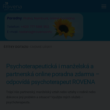
Skip to content
Poradny
:
Praha
,
Nymburk
,
online poradna
Telefon:
+420 777 588 352
E-mail:
radana@rovena.info
ŠTÍTKY DOTAZU:
CHEMIE LÁSKY
Psychoterapeutická i manželská a
partnerská online poradna zdarma –
odpovídá psychoterapeut ROVENA
Trápí Vás partnerský, manželský vztah nebo vztahy v rodině nebo
dokonce jiný problém a situace? Využijte mých služeb –
psychoterapeuta.