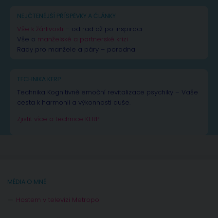
NEJČTENĚJŠÍ PŘÍSPĚVKY A ČLÁNKY
Vše k žárlivosti
– od rad až po inspiraci
Vše o
manželské a partnerské krizi
Rady pro manžele a páry – poradna
TECHNIKA KERP
Technika Kognitivně emoční revitalizace psychiky – Vaše
cesta k harmonii a výkonnosti duše.
Zjistit více o technice KERP
MÉDIA O MNĚ
Hostem v televizi Metropol