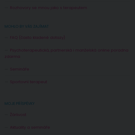
Rozhovory se mnou jako s terapeutem
MOHLO BY VÁS ZAJÍMAT
FAQ (často kladené dotazy)
Psychoterapeutická, partnerská i manželská online poradna
zdarma
Semináře
Sportovní terapeut
MOJE PŘÍSPĚVKY
Žárlivost
Aktuality a semináře