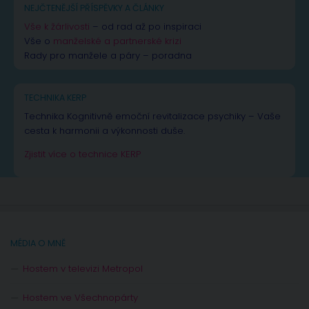
NEJČTENĚJŠÍ PŘÍSPĚVKY A ČLÁNKY
Vše k žárlivosti
– od rad až po inspiraci
Vše o
manželské a partnerské krizi
Rady pro manžele a páry – poradna
TECHNIKA KERP
Technika Kognitivně emoční revitalizace psychiky – Vaše
cesta k harmonii a výkonnosti duše.
Zjistit více o technice KERP
MÉDIA O MNĚ
Hostem v televizi Metropol
Hostem ve Všechnopárty