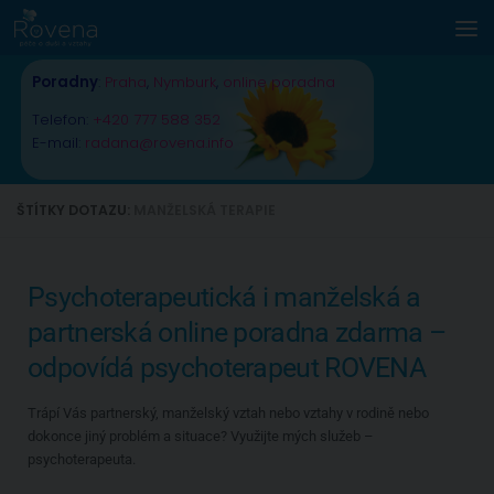
Skip to content
Poradny
:
Praha
,
Nymburk
,
online poradna
Telefon:
+420 777 588 352
E-mail:
radana@rovena.info
ŠTÍTKY DOTAZU:
MANŽELSKÁ TERAPIE
Psychoterapeutická i manželská a
partnerská online poradna zdarma –
odpovídá psychoterapeut ROVENA
Trápí Vás partnerský, manželský vztah nebo vztahy v rodině nebo
dokonce jiný problém a situace? Využijte mých služeb –
psychoterapeuta.