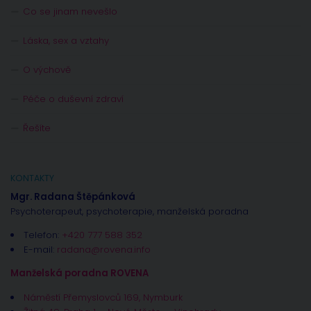
Co se jinam nevešlo
Láska, sex a vztahy
O výchově
Péče o duševní zdraví
Řešíte
KONTAKTY
Mgr. Radana Štěpánková
Psychoterapeut, psychoterapie, manželská poradna
Telefon:
+420 777 588 352
E-mail:
radana@rovena.info
Manželská poradna ROVENA
Náměstí Přemyslovců 169, Nymburk