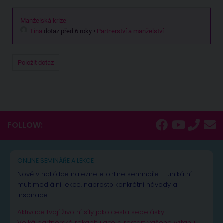
Manželská krize
Tina
dotaz před 6 roky
•
Partnerství a manželství
Položit dotaz
FOLLOW:
ONLINE SEMINÁŘE A LEKCE
Nově v nabídce naleznete online semináře – unikátní
multimediální lekce, naprosto konkrétní návody a
inspirace.
Aktivace tvojí životní síly jako cesta sebelásky
Velká partnerská rekapitulace a restart vašeho vztahu