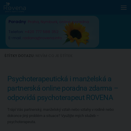
Skip to content
Poradny
:
Praha
,
Nymburk
,
online poradna
Telefon:
+420 777 588 352
E-mail:
radana@rovena.info
ŠTÍTKY DOTAZU:
NEVÍM CO JE ŠTÍTEK
Psychoterapeutická i manželská a
partnerská online poradna zdarma –
odpovídá psychoterapeut ROVENA
Trápí Vás partnerský, manželský vztah nebo vztahy v rodině nebo
dokonce jiný problém a situace? Využijte mých služeb –
psychoterapeuta.