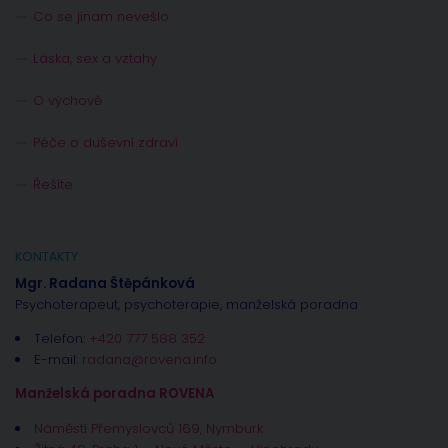
Co se jinam nevešlo
Láska, sex a vztahy
O výchově
Péče o duševní zdraví
Řešíte
KONTAKTY
Mgr. Radana Štěpánková
Psychoterapeut, psychoterapie, manželská poradna
Telefon:
+420 777 588 352
E-mail:
radana@rovena.info
Manželská poradna ROVENA
Náměstí Přemyslovců 169, Nymburk