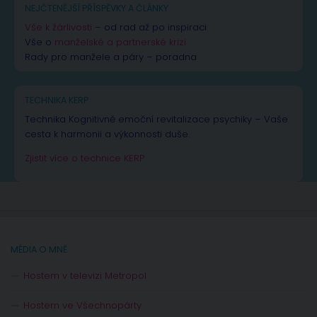
NEJČTENĚJŠÍ PŘÍSPĚVKY A ČLÁNKY
Vše k žárlivosti
– od rad až po inspiraci
Vše o
manželské a partnerské krizi
Rady pro manžele a páry – poradna
TECHNIKA KERP
Technika Kognitivně emoční revitalizace psychiky – Vaše
cesta k harmonii a výkonnosti duše.
Zjistit více o technice KERP
MÉDIA O MNĚ
Hostem v televizi Metropol
Hostem ve Všechnopárty