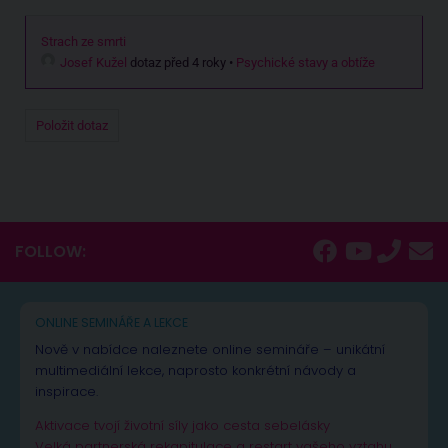
Strach ze smrti
Josef Kužel
dotaz před 4 roky
•
Psychické stavy a obtíže
Položit dotaz
FOLLOW:
ONLINE SEMINÁŘE A LEKCE
Nově v nabídce naleznete online semináře – unikátní
multimediální lekce, naprosto konkrétní návody a
inspirace.
Aktivace tvojí životní síly jako cesta sebelásky
Velká partnerská rekapitulace a restart vašeho vztahu