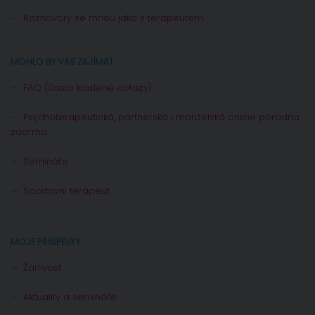
Rozhovory se mnou jako s terapeutem
MOHLO BY VÁS ZAJÍMAT
FAQ (často kladené dotazy)
Psychoterapeutická, partnerská i manželská online poradna
zdarma
Semináře
Sportovní terapeut
MOJE PŘÍSPĚVKY
Žárlivost
Aktuality a semináře