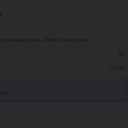
y
nline poradna zdarma
›
Štítek: Psychický stav
tíže