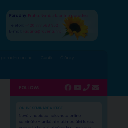
Poradny
:
Praha
,
Nymburk
,
online poradna
Telefon:
+420 777 588 352
E-mail:
radana@rovena.info
 poradna online
Ceník
Články
FOLLOW:
ONLINE SEMINÁŘE A LEKCE
Nově v nabídce naleznete online
semináře – unikátní multimediální lekce,
naprosto konkrétní návody a inspirace.