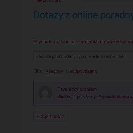
Položit dotaz
Dotazy z online poradn
Psychoterapeutická, partnerská i manželská o
Filtr:
Všechny
Neodpovězeno
Psychický problém
Hana
dotaz před 6 roky
•
Psychické stavy a ob
Položit dotaz