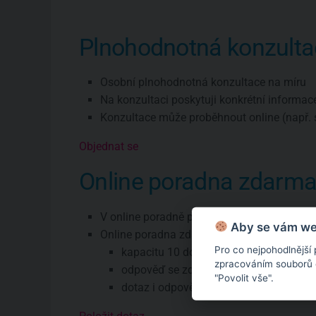
Plnohodnotná konzulta
Osobní plnohodnotná konzultace na míru
Na konzultaci poskytuji konkrétní informac
Konzultace může proběhnout online (např. 
Objednat se
Online poradna zdarm
V online poradně poskytuji pouze všeobec
Aby se vám web
Online poradna zdarma má omezení:
Pro co nejpohodlnější
kapacitu 10 dotazů týdně
zpracováním souborů co
odpověď se zde objeví zhruba do týdne
"Povolit vše".
dotaz i odpověď budou veřejné