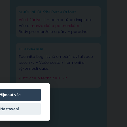
NEJČTENĚJŠÍ PŘÍSPĚVKY A ČLÁNKY
Vše k žárlivosti
– od rad až po inspiraci
Vše o
manželské a partnerské krizi
Rady pro manžele a páry – poradna
TECHNIKA KERP
Technika Kognitivně emoční revitalizace
psychiky – Vaše cesta k harmonii a
výkonnosti duše.
Zjistit více o technice KERP
Přijmout vše
Nastavení