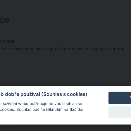
ce
e a rady
skrze skype nebo whatsapp), telefonicky i v mých poradnách
a
né informace
 dobře používal (Souhlas s cookies)
 používání webu potřebujeme váš souhlas se
okies. Souhlas udělíte kliknutím na tlačítko