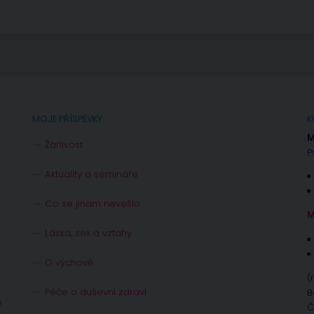
MOJE PŘÍSPĚVKY
K
M
Žárlivost
P
Aktuality a semináře
Co se jinam nevešlo
M
Láska, sex a vztahy
O výchově
(
Péče o duševní zdraví
B
e
Č