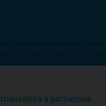
ference
Online poradna
Konzultace online
Partnerská
 manželská a partnerská