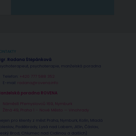
ONTAKTY
gr. Radana Štěpánková
sychoterapeut, psychoterapie, manželská poradna
Telefon:
+420 777 588 352
E-mail:
radana@rovena.info
anželská poradna ROVENA
Náměstí Přemyslovců 169, Nymburk
Žitná 49, Praha 1 – Nové Město — Vinohrady
nejen pro klienty z měst Praha, Nymburk, Kolín, Mladá
oleslav, Poděbrady, Lysá nad Labem, Jíčín, Čáslav,
eský Brod, Chlumec nad Cidlinou a dalších)