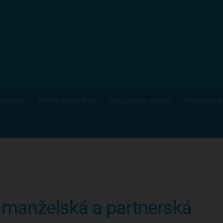
ference
Online poradna
Konzultace online
Partnerská
 manželská a partnerská