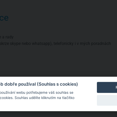
ce
e a rady
skrze skype nebo whatsapp), telefonicky i v mých poradnách
a
né informace
 dobře používal (Souhlas s cookies)
 používání webu potřebujeme váš souhlas se
okies. Souhlas udělíte kliknutím na tlačítko