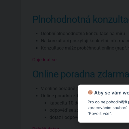
Plnohodnotná konzulta
Osobní plnohodnotná konzultace na míru
Na konzultaci poskytuji konkrétní informac
Konzultace může proběhnout online (např. 
Objednat se
Online poradna zdarm
V online poradně poskytuji pouze všeobec
Aby se vám web
Online poradna zdarma má omezení:
Pro co nejpohodlnější
kapacitu 10 dotazů týdně
zpracováním souborů co
odpověď se zde objeví zhruba do týdne
"Povolit vše".
dotaz i odpověď budou veřejné