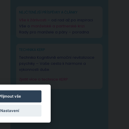
NEJČTENĚJŠÍ PŘÍSPĚVKY A ČLÁNKY
Vše k žárlivosti
– od rad až po inspiraci
Vše o
manželské a partnerské krizi
Rady pro manžele a páry – poradna
TECHNIKA KERP
Technika Kognitivně emoční revitalizace
psychiky – Vaše cesta k harmonii a
výkonnosti duše.
Zjistit více o technice KERP
Přijmout vše
Nastavení