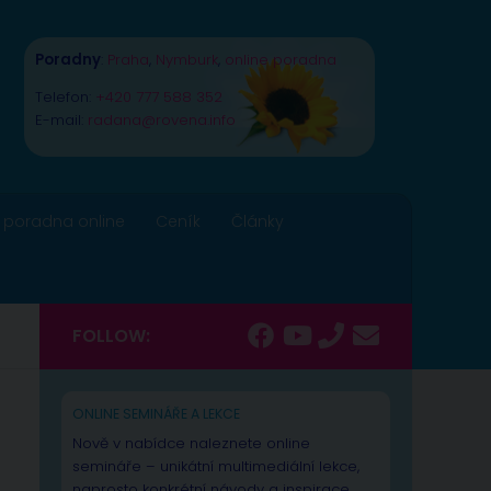
Poradny
:
Praha
,
Nymburk
,
online poradna
Telefon:
+420 777 588 352
E-mail:
radana@rovena.info
 poradna online
Ceník
Články
FOLLOW:
ONLINE SEMINÁŘE A LEKCE
Nově v nabídce naleznete online
semináře – unikátní multimediální lekce,
naprosto konkrétní návody a inspirace.