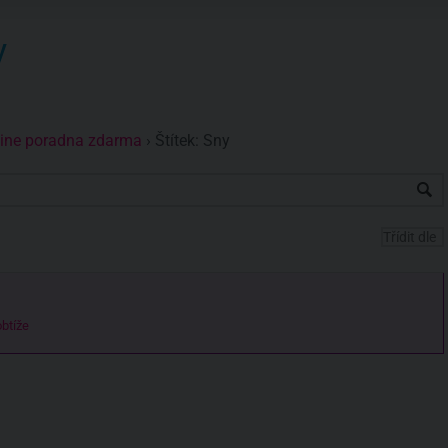
y
nline poradna zdarma
›
Štítek: Sny
obtíže