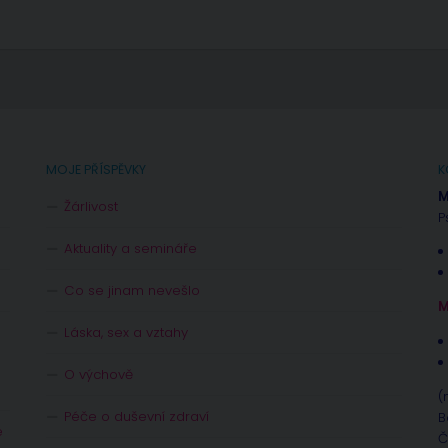
MOJE PŘÍSPĚVKY
K
M
Žárlivost
P
Aktuality a semináře
Co se jinam nevešlo
M
Láska, sex a vztahy
O výchově
(
Péče o duševní zdraví
B
e
Č