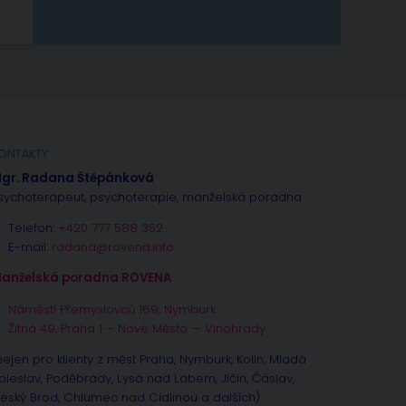
ONTAKTY
gr. Radana Štěpánková
sychoterapeut, psychoterapie, manželská poradna
Telefon:
+420 777 588 352
E-mail:
radana@rovena.info
anželská poradna ROVENA
Náměstí Přemyslovců 169, Nymburk
Žitná 49, Praha 1 – Nové Město — Vinohrady
nejen pro klienty z měst Praha, Nymburk, Kolín, Mladá
oleslav, Poděbrady, Lysá nad Labem, Jíčín, Čáslav,
eský Brod, Chlumec nad Cidlinou a dalších)