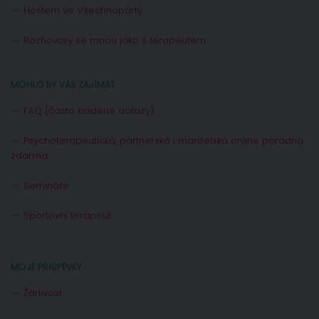
Hostem ve Všechnopárty
Rozhovory se mnou jako s terapeutem
MOHLO BY VÁS ZAJÍMAT
FAQ (často kladené dotazy)
Psychoterapeutická, partnerská i manželská online poradna
zdarma
Semináře
Sportovní terapeut
MOJE PŘÍSPĚVKY
Žárlivost