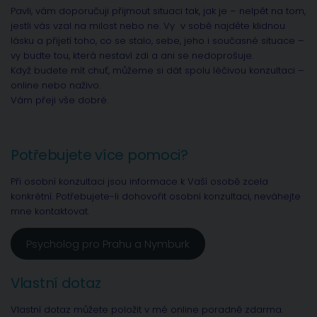
Pavli, vám doporučuji přijmout situaci tak, jak je – nelpět na tom,
jestli vás vzal na milost nebo ne. Vy v sobě najděte klidnou
lásku a přijetí toho, co se stalo, sebe, jeho i současné situace –
vy budte tou, která nestaví zdi a ani se nedoprošuje.
Když budete mít chuť, můžeme si dát spolu léčivou konzultaci –
online nebo naživo.
Vám přeji vše dobré.
Potřebujete více pomoci?
Při osobní konzultaci jsou informace k Vaší osobě zcela
konkrétní. Potřebujete-li dohovořit osobní konzultaci, neváhejte
mne kontaktovat.
Psycholog pro Prahu a Nymburk
Vlastní dotaz
Vlastní dotaz můžete položit v mé online poradně zdarma.