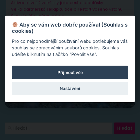
Aktivace tvojí životní síly jako cesta sebelásky
Velká partnerská rekapitulace a restart vašeho vztahu
Slovy ke šťastnému vztahu
Aby se vám web dobře používal (Souhlas s
cookies)
Pro co nejpohodlnější používání webu potřebujeme váš
souhlas se zpracováním souborů cookies. Souhlas
udělíte kliknutím na tlačítko "Povolit vše".
Přijmout vše
Nastavení
Vyhledávání