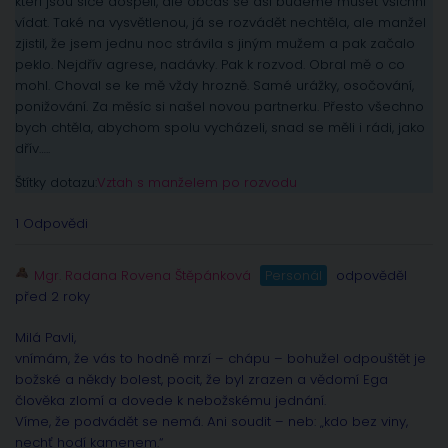
kteří jsou sice dospělí, ale občas se asi budeme muset všichni
vídat. Také na vysvětlenou, já se rozvádět nechtěla, ale manžel
zjistil, že jsem jednu noc strávila s jiným mužem a pak začalo
peklo. Nejdřív agrese, nadávky. Pak k rozvod. Obral mě o co
mohl. Choval se ke mě vždy hrozně. Samé urážky, osočování,
ponižování. Za měsíc si našel novou partnerku. Přesto všechno
bych chtěla, abychom spolu vycházeli, snad se měli i rádi, jako
dřív…..
Štítky dotazu:
Vztah s manželem po rozvodu
1 Odpovědi
Mgr. Radana Rovena Štěpánková
Personál
odpověděl
před 2 roky
Milá Pavli,
vnímám, že vás to hodně mrzí – chápu – bohužel odpouštět je
božské a někdy bolest, pocit, že byl zrazen a vědomí Ega
člověka zlomí a dovede k nebožskému jednání.
Víme, že podvádět se nemá. Ani soudit – neb: „kdo bez viny,
nechť hodí kamenem.“