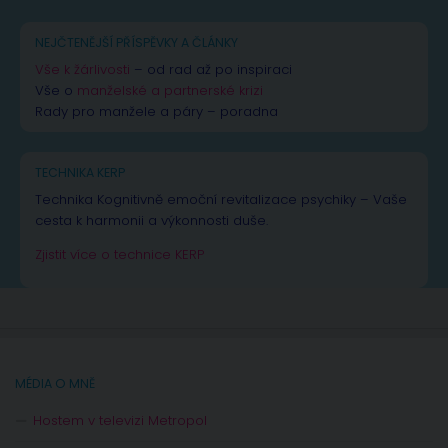
NEJČTENĚJŠÍ PŘÍSPĚVKY A ČLÁNKY
Vše k žárlivosti
– od rad až po inspiraci
Vše o
manželské a partnerské krizi
Rady pro manžele a páry – poradna
TECHNIKA KERP
Technika Kognitivně emoční revitalizace psychiky – Vaše
cesta k harmonii a výkonnosti duše.
Zjistit více o technice KERP
MÉDIA O MNĚ
Hostem v televizi Metropol