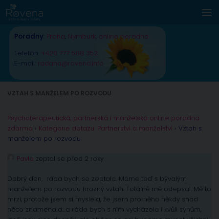
Skip to content
Poradny
:
Praha
,
Nymburk
,
online poradna
Telefon:
+420 777 588 352
E-mail:
radana@rovena.info
VZTAH S MANŽELEM PO ROZVODU
Psychoterapeutická, partnerská i manželská online poradna
zdarma
›
Kategorie dotazu: Partnerství a manželství
›
Vztah s
manželem po rozvodu
Pavla
zeptal se před 2 roky
Dobrý den, ráda bych se zeptala. Máme teď s bývalým
manželem po rozvodu hrozný vztah. Totálně mě odepsal. Mě to
mrzí, protože jsem si myslela, že jsem pro něho někdy snad
něco znamenala…a ráda bych s ním vycházela i kvůli synům,