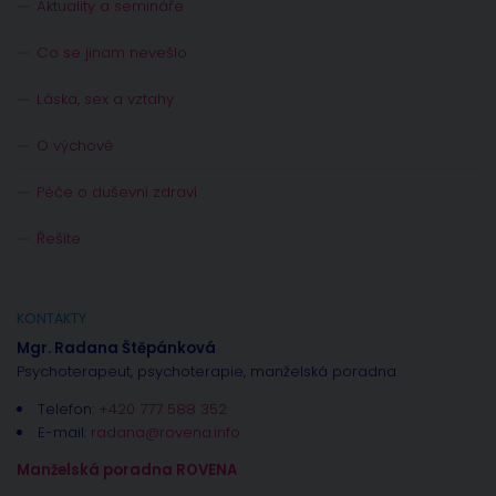
Aktuality a semináře
Co se jinam nevešlo
Láska, sex a vztahy
O výchově
Péče o duševní zdraví
Řešíte
KONTAKTY
Mgr. Radana Štěpánková
Psychoterapeut, psychoterapie, manželská poradna
Telefon:
+420 777 588 352
E-mail:
radana@rovena.info
Manželská poradna ROVENA