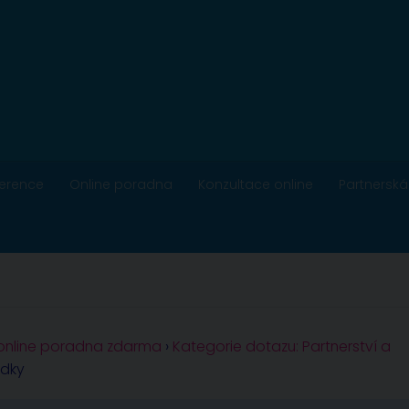
ference
Online poradna
Konzultace online
Partnerská
 online poradna zdarma
›
Kategorie dotazu: Partnerství a
dky