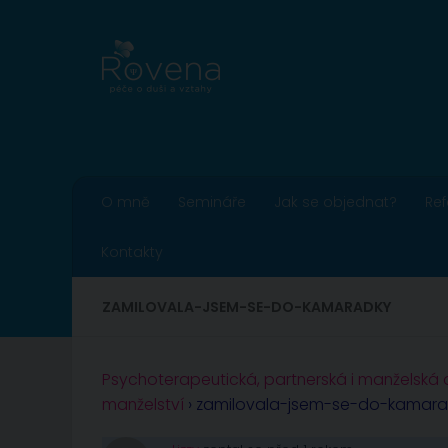
Skip to content
O mně
Semináře
Jak se objednat?
Re
Kontakty
ZAMILOVALA-JSEM-SE-DO-KAMARADKY
Psychoterapeutická, partnerská i manželská
manželství
›
zamilovala-jsem-se-do-kamara