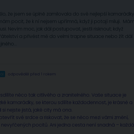
šlo, že jsem se úplně zamilovala do své nejlepší kamarádky
ám pocit, že k ní nejsem upřímná, když ji potají miluji. Má
si. Nevím moc, jak dál postupovat, jestli risknout; když
řátelství a přivést mě do velmi trapne situace nebo žít dál
 jiného…
ál
odpověděl před 1 rokem
 sdílíte něco tak citlivého a zranitelného. Vaše situace je
zké kamarádky, se kterou sdílíte každodennost, je krásné a
i nejste jistá, jaké city má ona.
otevřít své srdce a riskovat, že se něco mezi vámi změní,
t nevyřčených pocitů. Ani jedna cesta není snadná – každ