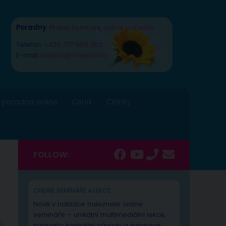
Poradny
:
Praha
,
Nymburk
,
online poradna
Telefon:
+420 777 588 352
E-mail:
radana@rovena.info
 poradna online
Ceník
Články
FOLLOW:
ONLINE SEMINÁŘE A LEKCE
Nově v nabídce naleznete online
semináře – unikátní multimediální lekce,
naprosto konkrétní návody a inspirace.