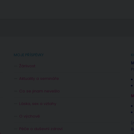
MOJE PŘÍSPĚVKY
K
M
Žárlivost
P
Aktuality a semináře
Co se jinam nevešlo
M
Láska, sex a vztahy
O výchově
(
Péče o duševní zdraví
B
e