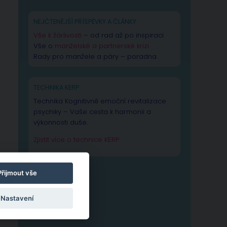
NEJČTENĚJŠÍ PŘÍSPĚVKY A ČLÁNKY
Vše k žárlivosti
– od rad až po inspiraci
Vše o
manželské a partnerské krizi
Rady pro manžele a páry – poradna
TECHNIKA KERP
Technika Kognitivně emoční revitalizace
psychiky – Vaše cesta k harmonii a
výkonnosti duše.
Zjistit více o technice KERP
Přijmout vše
Nastavení