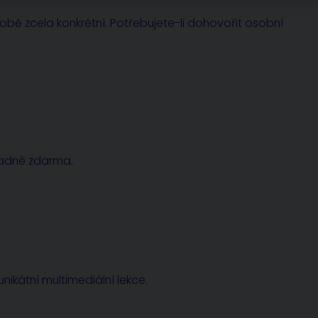
sobě zcela konkrétní. Potřebujete-li dohovořit osobní
radně zdarma.
nikátní multimediální lekce.