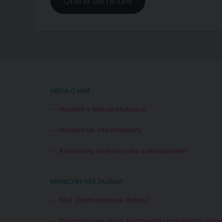
Online semináře
MÉDIA O MNĚ
Hostem v televizi Metropol
Hostem ve Všechnopárty
Rozhovory se mnou jako s terapeutem
MOHLO BY VÁS ZAJÍMAT
FAQ (často kladené dotazy)
Psychoterapeutická, partnerská i manželská onlin