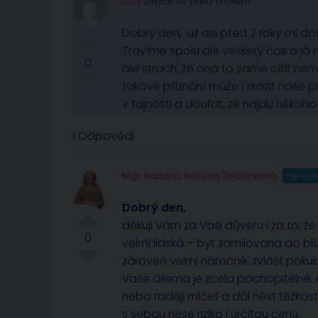
Lizzy
zeptal se před 1 rokem
Dobrý den, už asi před 2 roky mi do
Trávíme spolu ale veškerý čas a já m
0
ale strach; že ona to samé cítit nemu
takové přiznání může i zkazit naše p
v tajnosti a doufat, ze najdu někoho
1 Odpovědi
Mgr. Radana Rovena Štěpánková
Person
Dobrý den,
děkuji Vám za Vaši důvěru i za to, že
0
velmi lidská – být zamilovaná do blí
zároveň velmi náročné, zvlášť pokud s
Vaše dilema je zcela pochopitelné: 
nebo raději mlčet a dál nést těžkos
s sebou nese riziko i určitou cenu.