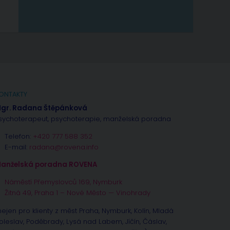
ONTAKTY
gr. Radana Štěpánková
sychoterapeut, psychoterapie, manželská poradna
Telefon:
+420 777 588 352
E-mail:
radana@rovena.info
anželská poradna ROVENA
Náměstí Přemyslovců 169, Nymburk
Žitná 49, Praha 1 – Nové Město — Vinohrady
nejen pro klienty z měst Praha, Nymburk, Kolín, Mladá
oleslav, Poděbrady, Lysá nad Labem, Jíčín, Čáslav,