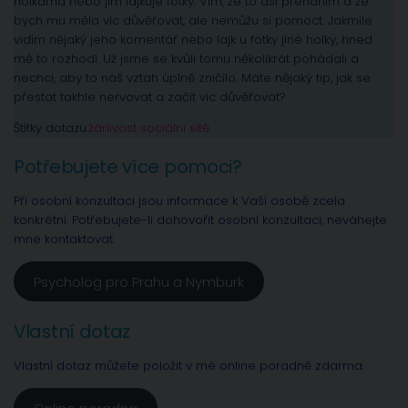
holkama nebo jim lajkuje fotky. Vím, že to asi přeháním a že
bych mu měla víc důvěřovat, ale nemůžu si pomoct. Jakmile
vidím nějaký jeho komentář nebo lajk u fotky jiné holky, hned
mě to rozhodí. Už jsme se kvůli tomu několikrát pohádali a
nechci, aby to náš vztah úplně zničilo. Máte nějaký tip, jak se
přestat takhle nervovat a začít víc důvěřovat?
Štítky dotazu:
žárlivost sociální sítě
Potřebujete více pomoci?
Při osobní konzultaci jsou informace k Vaší osobě zcela
konkrétní. Potřebujete-li dohovořit osobní konzultaci, neváhejte
mne kontaktovat.
Psycholog pro Prahu a Nymburk
Vlastní dotaz
Vlastní dotaz můžete položit v mé online poradně zdarma.