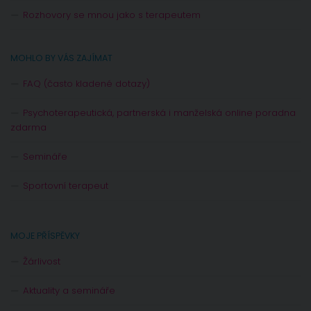
Rozhovory se mnou jako s terapeutem
MOHLO BY VÁS ZAJÍMAT
FAQ (často kladené dotazy)
Psychoterapeutická, partnerská i manželská online poradna
zdarma
Semináře
Sportovní terapeut
MOJE PŘÍSPĚVKY
Žárlivost
Aktuality a semináře