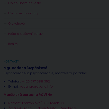
Co se jinam nevešlo
Láska, sex a vztahy
O výchově
Péče o duševní zdraví
Řešíte
KONTAKTY
Mgr. Radana Štěpánková
Psychoterapeut, psychoterapie, manželská poradna
Telefon:
+420 777 588 352
E-mail:
radana@rovena.info
Manželská poradna ROVENA
Náměstí Přemyslovců 169, Nymburk
Žitná 49, Praha 1 – Nové Město — Vinohrady