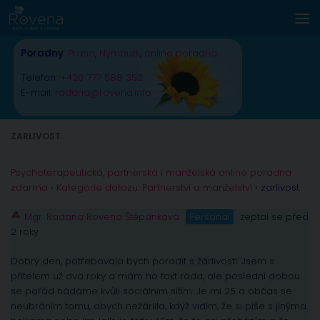
Skip to content
Poradny
:
Praha
,
Nymburk
,
online poradna
Telefon:
+420 777 588 352
E-mail:
radana@rovena.info
ZARLIVOST
Psychoterapeutická, partnerská i manželská online poradna
zdarma
›
Kategorie dotazu: Partnerství a manželství
›
zarlivost
Mgr. Radana Rovena Štěpánková
Personál
zeptal se před
2 roky
Dobrý den, potřebovala bych poradit s žárlivostí. Jsem s
přítelem už dva roky a mám ho fakt ráda, ale poslední dobou
se pořád hádáme kvůli sociálním sítím. Je mi 25 a občas se
neubráním tomu, abych nežárlila, když vidím, že si píše s jinýma