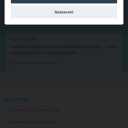
NEJČTENĚJŠÍ PŘÍSPĚVKY A ČLÁNKY
Vše k žárlivosti
– od rad až po inspiraci
Nastavení
Vše o
manželské a partnerské krizi
Rady pro manžele a páry – poradna
TECHNIKA KERP
Technika Kognitivně emoční revitalizace psychiky – Vaše
cesta k harmonii a výkonnosti duše.
Zjistit více o technice KERP
MÉDIA O MNĚ
Hostem v televizi Metropol
Hostem ve Všechnopárty