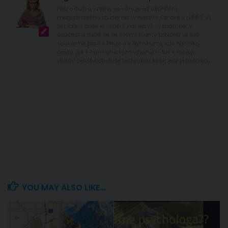
Péči o duši a vztahy se věnuje od ukončení
magisterského studia na Univerzitě Karlově v r.1993. Ví,
že tvoření duše je umění nanejvýš významné. V
současné době se se svými klienty potkává ve své
soukromé praxi v Praze a v Nymburce, kde nachází
cestu, jak k harmonickým vztahům, tak k rozvoji
vnitřní celistvosti duše technikou KERP, jejíž je autorkou.
YOU MAY ALSO LIKE...