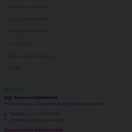
Aktuality a semináře
Co se jinam nevešlo
Láska, sex a vztahy
O výchově
Péče o duševní zdraví
Řešíte
KONTAKTY
Mgr. Radana Štěpánková
Psychoterapeut, psychoterapie, manželská poradna
Telefon:
+420 777 588 352
E-mail:
radana@rovena.info
Manželská poradna ROVENA