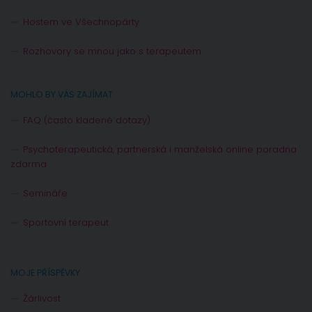
Hostem ve Všechnopárty
Rozhovory se mnou jako s terapeutem
MOHLO BY VÁS ZAJÍMAT
FAQ (často kladené dotazy)
Psychoterapeutická, partnerská i manželská online poradna
zdarma
Semináře
Sportovní terapeut
MOJE PŘÍSPĚVKY
Žárlivost