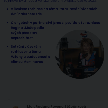
Zajímavá byla i účast ve futuristickém projektu Česko 2023.
V Českém rozhlase na téma Parazitování vlastních
dětí naleznete zde.
O chybách v partnerství jsme si povídaly i
v rozhlase
Regina „Muže podle
svých představ
nepředěláte“.
Setkání v Českém
rozhlase na téma
Vztahy a budoucnost s
Alimou Martinovou
Mgr. Radana Rovena Štěpánková