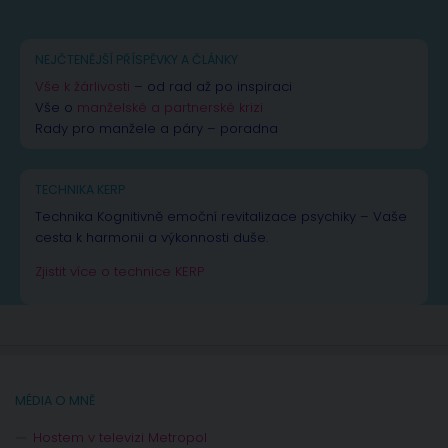
NEJČTENĚJŠÍ PŘÍSPĚVKY A ČLÁNKY
Vše k žárlivosti
– od rad až po inspiraci
Vše o
manželské a partnerské krizi
Rady pro manžele a páry – poradna
TECHNIKA KERP
Technika Kognitivně emoční revitalizace psychiky – Vaše
cesta k harmonii a výkonnosti duše.
Zjistit více o technice KERP
MÉDIA O MNĚ
Hostem v televizi Metropol