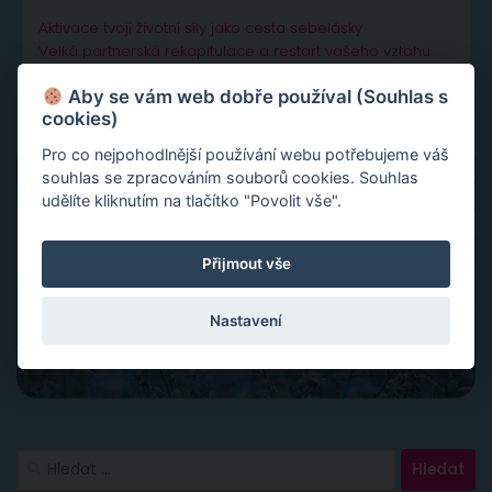
Aktivace tvojí životní síly jako cesta sebelásky
Velká partnerská rekapitulace a restart vašeho vztahu
Slovy ke šťastnému vztahu
Aby se vám web dobře používal (Souhlas s
cookies)
Pro co nejpohodlnější používání webu potřebujeme váš
souhlas se zpracováním souborů cookies. Souhlas
udělíte kliknutím na tlačítko "Povolit vše".
Přijmout vše
Nastavení
Vyhledávání