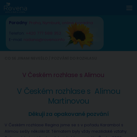
Skip to content
Poradny
:
Praha
,
Nymburk
,
online poradna
Telefon:
+420 777 588 352
E-mail:
radana@rovena.info
CO SE JINAM NEVEŠLO
/
POZVÁNÍ DO ROZHLASU
V Českém rozhlase s Alimou
V Českém rozhlase s Alimou
Martinovou
Děkuji za opakované pozvání
V Českém rozhlase Regina jsme se s v pořadu Karambol s
Alimou sešly několikrát. Tématem byly vždy mezilidské vztahy.