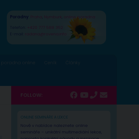
Poradny
:
Praha
,
Nymburk
,
online poradna
Telefon:
+420 777 588 352
E-mail:
radana@rovena.info
 poradna online
Ceník
Články
FOLLOW:
ONLINE SEMINÁŘE A LEKCE
Nově v nabídce naleznete online
semináře – unikátní multimediální lekce,
naprosto konkrétní návody a inspirace.