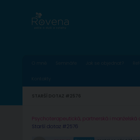
Skip to content
O mně
Semináře
Jak se objednat?
Re
Kontakty
STARŠÍ DOTAZ #2576
Psychoterapeutická, partnerská i manželská
Starší dotaz #2576