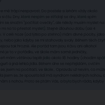
y
síce mě trápí nespavost. Do postele si lehám vždy okolo
 čtu. Dny, které nespím se střídají se dny, které spím
ním se snažím "počítat ovečky", ale někdy musím myslet na
de mi na to přestat myslet). Stejně dlouhou dobu (asi 4
. V celé noze (od lýtka po stehno) mám divné pocity, jako
lzy, nebo jako kdyby se mi stahovaly svaly. Během těch čtyř
 nejsou tak hrozné. Ale pořád tam jsou. Kávu ani alkohol
odině je to v pořádku, ve škole mám samé jedničky,
eři mám většinou teplé jídlo okolo 18. hodiny (chodím spá
gurt a jiná lehká jídla. Během dne se nepřejídám, cvičím
 se, jsem na počítači, ve škole… Opravdu už nevím, co můž
 jsem se, že spousta lidí má syndrom neklidných nohou, 
mám s nohou. Proto se ptám Vás, a byla bych ráda, kdyby