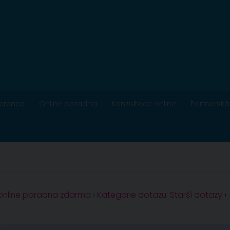
ference
Online poradna
Konzultace online
Partnerská
 online poradna zdarma
›
Kategorie dotazu: Starší dotazy
›