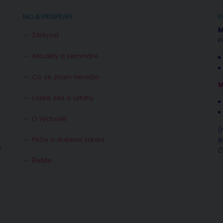
MOJE PŘÍSPĚVKY
K
M
Žárlivost
P
Aktuality a semináře
Co se jinam nevešlo
M
Láska, sex a vztahy
O výchově
(
Péče o duševní zdraví
B
e
Č
Řešíte