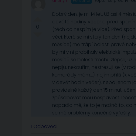
anonym
Personál
zeptal se před 14 rok
Dobrý den, je mi 14 let. Už asi 4 mě
deváté hodiny večer a před spaním si
0
(těch co nespím je více). Před spa
věci, které se mi staly ten den (nej
měsíce) mě trápí bolesti pravé nohy
by mi v ní probíhaly elektrické impu
měsíců se bolesti trochu zlepšili, už
nepiju, nekouřím, nestresuji se (v r
kamarády mám…), nejím příliš (k več
v devět hodin večer), nebo jenom jo
pravidelně každý den 15 minut, učím
způsobovat mou nespavost. Dočetla
napadlo mě, že to je možná to, co 
se mé problémy konečně vyřešily.
1 Odpovědi