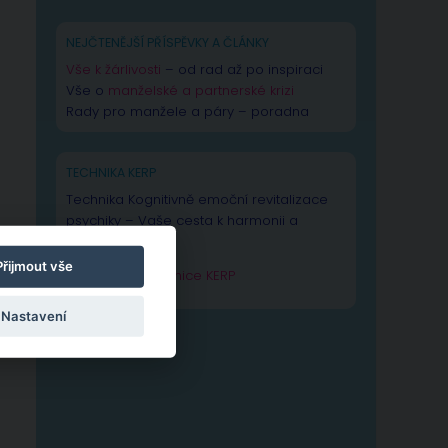
NEJČTENĚJŠÍ PŘÍSPĚVKY A ČLÁNKY
Vše k žárlivosti
– od rad až po inspiraci
Vše o
manželské a partnerské krizi
Rady pro manžele a páry – poradna
TECHNIKA KERP
Technika Kognitivně emoční revitalizace
psychiky – Vaše cesta k harmonii a
výkonnosti duše.
Přijmout vše
Zjistit více o technice KERP
Nastavení