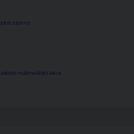
radně zdarma.
nikátní multimediální lekce.