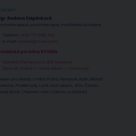
ONTAKTY
gr. Radana Štěpánková
sychoterapeut, psychoterapie, manželská poradna
Telefon:
+420 777 588 352
E-mail:
radana@rovena.info
anželská poradna ROVENA
Náměstí Přemyslovců 169, Nymburk
Žitná 49, Praha 1 – Nové Město — Vinohrady
nejen pro klienty z měst Praha, Nymburk, Kolín, Mladá
oleslav, Poděbrady, Lysá nad Labem, Jíčín, Čáslav,
eský Brod, Chlumec nad Cidlinou a dalších)