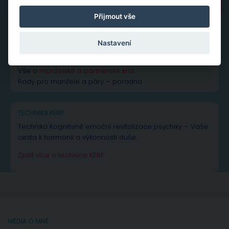
Vyhledávání
Přijmout vše
Nastavení
NEJČTENĚJŠÍ PŘÍSPĚVKY A ČLÁNKY
Vše k žárlivosti
– od rad až po inspiraci
Vše o
manželské a partnerské krizi
Rady pro manžele a páry – poradna
TECHNIKA KERP
Technika Kognitivně emoční revitalizace psychiky – Vaše
cesta k harmonii a výkonnosti duše.
Zjistit více o technice KERP
MÉDIA O MNĚ