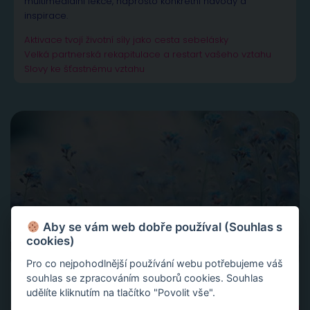
multimediální lekce, naprosto konkrétní návody a
inspirace.
Aktivace tvojí životní síly jako cesta sebelásky
Velká partnerská rekapitulace a restart vašeho vztahu
Slovy ke šťastnému vztahu
Aby se vám web dobře používal (Souhlas s
cookies)
Pro co nejpohodlnější používání webu potřebujeme váš
souhlas se zpracováním souborů cookies. Souhlas
udělíte kliknutím na tlačítko "Povolit vše".