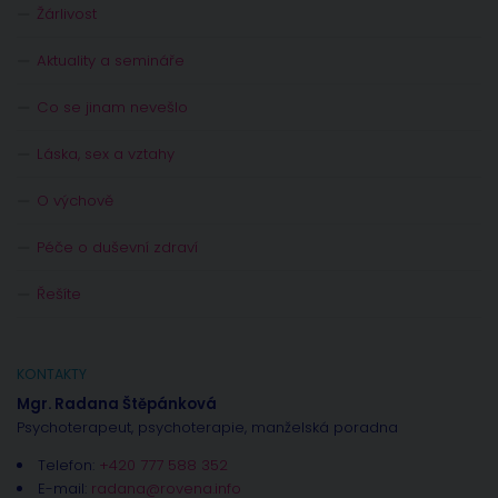
Žárlivost
Aktuality a semináře
Co se jinam nevešlo
Láska, sex a vztahy
O výchově
Péče o duševní zdraví
Řešíte
KONTAKTY
Mgr. Radana Štěpánková
Psychoterapeut, psychoterapie, manželská poradna
Telefon:
+420 777 588 352
E-mail:
radana@rovena.info