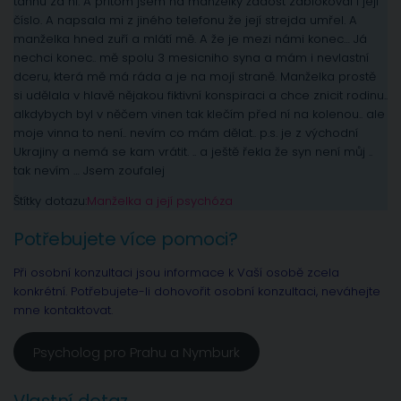
táhnu za ní. A přitom jsem na manželky žádost zablokoval i její
číslo. A napsala mi z jiného telefonu že její strejda umřel. A
manželka hned zuří a mlátí mě. A že je mezi námi konec… Já
nechci konec.. mě spolu 3 mesicniho syna a mám i nevlastní
dceru, která mě má ráda a je na mojí straně. Manželka prostě
si udělala v hlavě nějakou fiktivní konspiraci a chce znicit rodinu..
alkdybych byl v něčem vinen tak klečím před ní na kolenou.. ale
moje vinna to není.. nevím co mám dělat.. p.s. je z východní
Ukrajiny a nemá se kam vrátit. .. a ještě řekla že syn není můj ..
tak nevím … Jsem zoufalej
Štítky dotazu:
Manželka a její psychóza
Potřebujete více pomoci?
Při osobní konzultaci jsou informace k Vaší osobě zcela
konkrétní. Potřebujete-li dohovořit osobní konzultaci, neváhejte
mne kontaktovat.
Psycholog pro Prahu a Nymburk