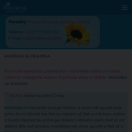
Skip to content
Poradny
:
Praha
,
Nymburk
,
online poradna
Telefon:
+420 777 588 352
E-mail:
radana@rovena.info
MANŽELKA SE ZBLAZNILA
Psychoterapeutická, partnerská i manželská online poradna
zdarma
›
Kategorie dotazu: Psychické stavy a obtíže
›
Manželka
se zblaznila
Michal
zeptal se před 2 roky
Manželka mi neustále sleduje telefon a chce mě opustit kvůli
tomu že mi bývalá (se kterou nejsem už 11let a má svou rodinu
a život) napsala že umřel její strejda l, kterého jsem znal já od
dětství, dřív než bývalou manželka mě chce opustit a říká ať si