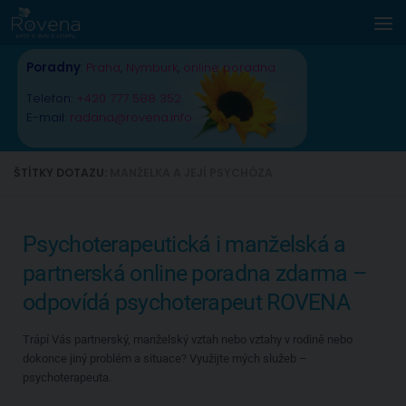
Skip to content
Poradny
:
Praha
,
Nymburk
,
online poradna
Telefon:
+420 777 588 352
E-mail:
radana@rovena.info
ŠTÍTKY DOTAZU:
MANŽELKA A JEJÍ PSYCHÓZA
Psychoterapeutická i manželská a
partnerská online poradna zdarma –
odpovídá psychoterapeut ROVENA
Trápí Vás partnerský, manželský vztah nebo vztahy v rodině nebo
dokonce jiný problém a situace? Využijte mých služeb –
psychoterapeuta.