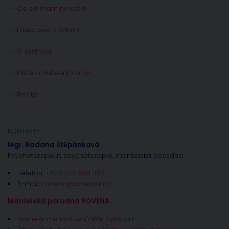
Co se jinam nevešlo
Láska, sex a vztahy
O výchově
Péče o duševní zdraví
Řešíte
KONTAKTY
Mgr. Radana Štěpánková
Psychoterapeut, psychoterapie, manželská poradna
Telefon:
+420 777 588 352
E-mail:
radana@rovena.info
Manželská poradna ROVENA
Náměstí Přemyslovců 169, Nymburk