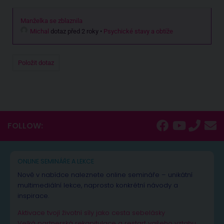
Manželka se zblaznila
Michal
dotaz před 2 roky
•
Psychické stavy a obtíže
Položit dotaz
FOLLOW:
ONLINE SEMINÁŘE A LEKCE
Nově v nabídce naleznete online semináře – unikátní
multimediální lekce, naprosto konkrétní návody a
inspirace.
Aktivace tvojí životní síly jako cesta sebelásky
Velká partnerská rekapitulace a restart vašeho vztahu