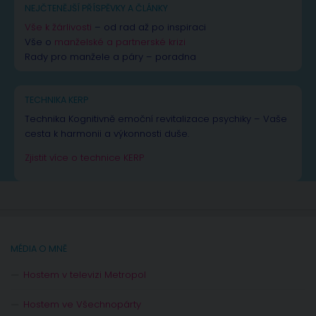
NEJČTENĚJŠÍ PŘÍSPĚVKY A ČLÁNKY
Vše k žárlivosti
– od rad až po inspiraci
Vše o
manželské a partnerské krizi
Rady pro manžele a páry – poradna
TECHNIKA KERP
Technika Kognitivně emoční revitalizace psychiky – Vaše
cesta k harmonii a výkonnosti duše.
Zjistit více o technice KERP
MÉDIA O MNĚ
Hostem v televizi Metropol
Hostem ve Všechnopárty