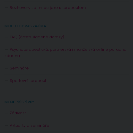
Rozhovory se mnou jako s terapeutem
MOHLO BY VÁS ZAJÍMAT
FAQ (často kladené dotazy)
Psychoterapeutická, partnerská i manželská online poradna
zdarma
Semináře
Sportovní terapeut
MOJE PŘÍSPĚVKY
Žárlivost
Aktuality a semináře