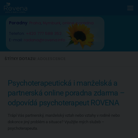
Skip to content
Poradny
:
Praha
,
Nymburk
,
online poradna
Telefon:
+420 777 588 352
E-mail:
radana@rovena.info
ŠTÍTKY DOTAZU:
ADOLESCENCE
Psychoterapeutická i manželská a
partnerská online poradna zdarma –
odpovídá psychoterapeut ROVENA
Trápí Vás partnerský, manželský vztah nebo vztahy v rodině nebo
dokonce jiný problém a situace? Využijte mých služeb –
psychoterapeuta.