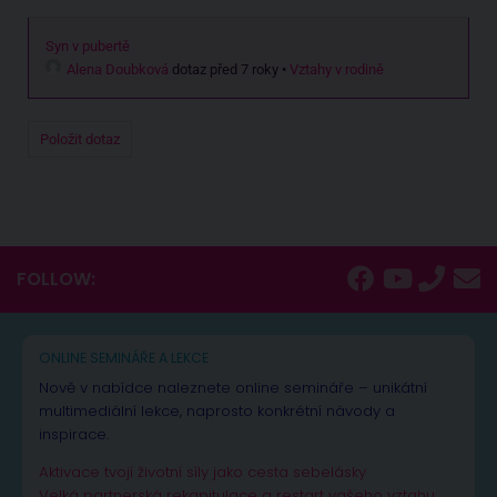
Syn v pubertě
Alena Doubková
dotaz před 7 roky
•
Vztahy v rodině
Položit dotaz
FOLLOW:
ONLINE SEMINÁŘE A LEKCE
Nově v nabídce naleznete online semináře – unikátní
multimediální lekce, naprosto konkrétní návody a
inspirace.
Aktivace tvojí životní síly jako cesta sebelásky
Velká partnerská rekapitulace a restart vašeho vztahu