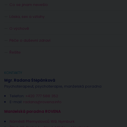
Co se jinam nevešlo
Láska, sex a vztahy
O výchově
Péče o duševní zdraví
Řešíte
KONTAKTY
Mgr. Radana Štěpánková
Psychoterapeut, psychoterapie, manželská poradna
Telefon:
+420 777 588 352
E-mail:
radana@rovena.info
Manželská poradna ROVENA
Náměstí Přemyslovců 169, Nymburk