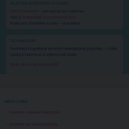
NEJČTENĚJŠÍ PŘÍSPĚVKY A ČLÁNKY
Vše k žárlivosti
– od rad až po inspiraci
Vše o
manželské a partnerské krizi
Rady pro manžele a páry – poradna
TECHNIKA KERP
Technika Kognitivně emoční revitalizace psychiky – Vaše
cesta k harmonii a výkonnosti duše.
Zjistit více o technice KERP
MÉDIA O MNĚ
Hostem v televizi Metropol
Hostem ve Všechnopárty