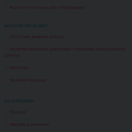
Rozhovory se mnou jako s terapeutem
MOHLO BY VÁS ZAJÍMAT
FAQ (často kladené dotazy)
Psychoterapeutická, partnerská i manželská online poradna
zdarma
Semináře
Sportovní terapeut
MOJE PŘÍSPĚVKY
Žárlivost
Aktuality a semináře