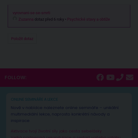
vyrovnani-se-se-smrti
Zuzanna
dotaz před 6 roky
•
Psychické stavy a obtíže
Položit dotaz
FOLLOW:
ONLINE SEMINÁŘE A LEKCE
Nově v nabídce naleznete online semináře – unikátní
multimediální lekce, naprosto konkrétní návody a
inspirace.
Aktivace tvojí životní síly jako cesta sebelásky
Velká partnerská rekapitulace a restart vašeho vztahu