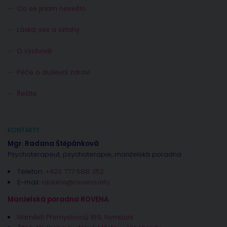
Co se jinam nevešlo
Láska, sex a vztahy
O výchově
Péče o duševní zdraví
Řešíte
KONTAKTY
Mgr. Radana Štěpánková
Psychoterapeut, psychoterapie, manželská poradna
Telefon:
+420 777 588 352
E-mail:
radana@rovena.info
Manželská poradna ROVENA
Náměstí Přemyslovců 169, Nymburk