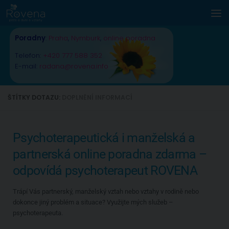
Skip to content
Poradny
:
Praha
,
Nymburk
,
online poradna
Telefon:
+420 777 588 352
E-mail:
radana@rovena.info
ŠTÍTKY DOTAZU:
DOPLNĚNÍ INFORMACÍ
Psychoterapeutická i manželská a
partnerská online poradna zdarma –
odpovídá psychoterapeut ROVENA
Trápí Vás partnerský, manželský vztah nebo vztahy v rodině nebo
dokonce jiný problém a situace? Využijte mých služeb –
psychoterapeuta.