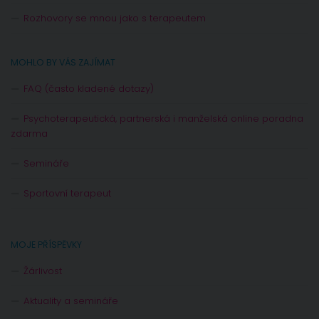
Rozhovory se mnou jako s terapeutem
MOHLO BY VÁS ZAJÍMAT
FAQ (často kladené dotazy)
Psychoterapeutická, partnerská i manželská online poradna
zdarma
Semináře
Sportovní terapeut
MOJE PŘÍSPĚVKY
Žárlivost
Aktuality a semináře