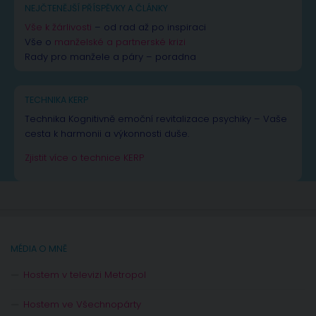
NEJČTENĚJŠÍ PŘÍSPĚVKY A ČLÁNKY
Vše k žárlivosti
– od rad až po inspiraci
Vše o
manželské a partnerské krizi
Rady pro manžele a páry – poradna
TECHNIKA KERP
Technika Kognitivně emoční revitalizace psychiky – Vaše
cesta k harmonii a výkonnosti duše.
Zjistit více o technice KERP
MÉDIA O MNĚ
Hostem v televizi Metropol
Hostem ve Všechnopárty