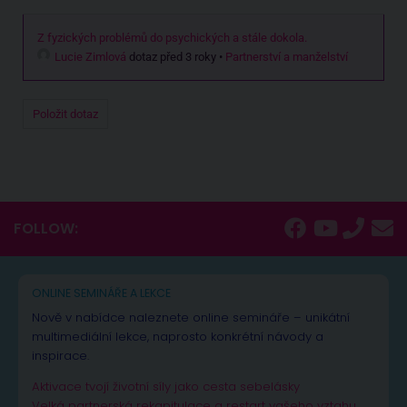
Z fyzických problémů do psychických a stále dokola.
Lucie Zimlová
dotaz před 3 roky
•
Partnerství a manželství
Položit dotaz
FOLLOW:
ONLINE SEMINÁŘE A LEKCE
Nově v nabídce naleznete online semináře – unikátní
multimediální lekce, naprosto konkrétní návody a
inspirace.
Aktivace tvojí životní síly jako cesta sebelásky
Velká partnerská rekapitulace a restart vašeho vztahu