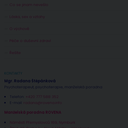
Co se jinam nevešlo
Láska, sex a vztahy
O výchově
Péče o duševní zdraví
Řešíte
KONTAKTY
Mgr. Radana Štěpánková
Psychoterapeut, psychoterapie, manželská poradna
Telefon:
+420 777 588 352
E-mail:
radana@rovena.info
Manželská poradna ROVENA
Náměstí Přemyslovců 169, Nymburk