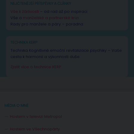
NEJČTENĚJŠÍ PŘÍSPĚVKY A ČLÁNKY
Vše k žárlivosti
– od rad až po inspiraci
Vše o
manželské a partnerské krizi
Rady pro manžele a páry – poradna
TECHNIKA KERP
Technika Kognitivně emoční revitalizace psychiky – Vaše
cesta k harmonii a výkonnosti duše.
Zjistit více o technice KERP
MÉDIA O MNĚ
Hostem v televizi Metropol
Hostem ve Všechnopárty