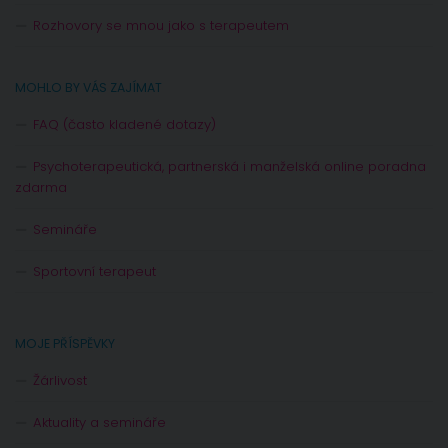
Rozhovory se mnou jako s terapeutem
MOHLO BY VÁS ZAJÍMAT
FAQ (často kladené dotazy)
Psychoterapeutická, partnerská i manželská online poradna
zdarma
Semináře
Sportovní terapeut
MOJE PŘÍSPĚVKY
Žárlivost
Aktuality a semináře