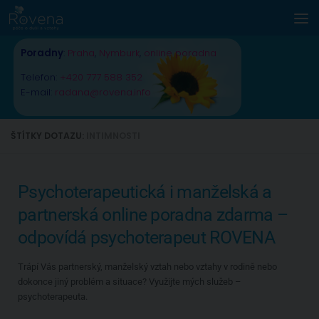
Skip to content
Poradny
:
Praha
,
Nymburk
,
online poradna
Telefon:
+420 777 588 352
E-mail:
radana@rovena.info
ŠTÍTKY DOTAZU:
INTIMNOSTI
Psychoterapeutická i manželská a
partnerská online poradna zdarma –
odpovídá psychoterapeut ROVENA
Trápí Vás partnerský, manželský vztah nebo vztahy v rodině nebo
dokonce jiný problém a situace? Využijte mých služeb –
psychoterapeuta.