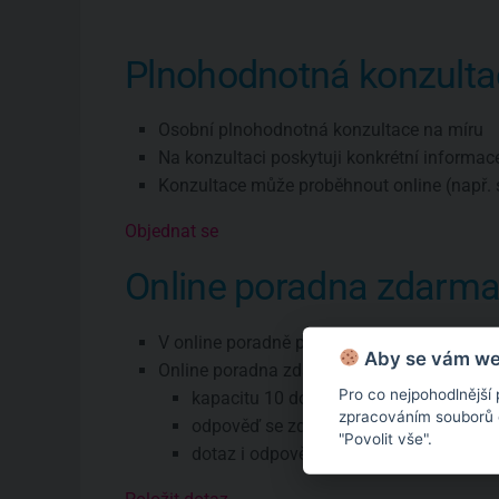
Plnohodnotná konzulta
Osobní plnohodnotná konzultace na míru
Na konzultaci poskytuji konkrétní informac
Konzultace může proběhnout online (např. 
Objednat se
Online poradna zdarm
V online poradně poskytuji pouze všeobec
Aby se vám web
Online poradna zdarma má omezení:
Pro co nejpohodlnější
kapacitu 10 dotazů týdně
zpracováním souborů co
odpověď se zde objeví zhruba do týdne
"Povolit vše".
dotaz i odpověď budou veřejné