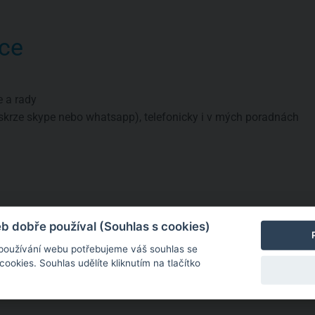
ce
e a rady
skrze skype nebo whatsapp), telefonicky i v mých poradnách
a
né informace
 dobře používal (Souhlas s cookies)
 používání webu potřebujeme váš souhlas se
okies. Souhlas udělíte kliknutím na tlačítko