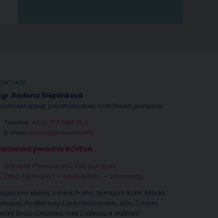
ONTAKTY
gr. Radana Štěpánková
sychoterapeut, psychoterapie, manželská poradna
Telefon:
+420 777 588 352
E-mail:
radana@rovena.info
anželská poradna ROVENA
Náměstí Přemyslovců 169, Nymburk
Žitná 49, Praha 1 – Nové Město — Vinohrady
nejen pro klienty z měst Praha, Nymburk, Kolín, Mladá
oleslav, Poděbrady, Lysá nad Labem, Jíčín, Čáslav,
eský Brod, Chlumec nad Cidlinou a dalších)