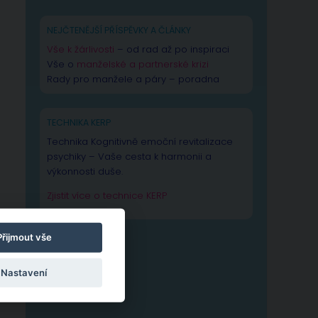
NEJČTENĚJŠÍ PŘÍSPĚVKY A ČLÁNKY
Vše k žárlivosti
– od rad až po inspiraci
Vše o
manželské a partnerské krizi
Rady pro manžele a páry – poradna
TECHNIKA KERP
Technika Kognitivně emoční revitalizace
psychiky – Vaše cesta k harmonii a
výkonnosti duše.
Zjistit více o technice KERP
Přijmout vše
Nastavení