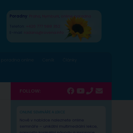
Poradny
:
Praha
,
Nymburk
,
online poradna
Telefon:
+420 777 588 352
E-mail:
radana@rovena.info
 poradna online
Ceník
Články
FOLLOW:
ONLINE SEMINÁŘE A LEKCE
Nově v nabídce naleznete online
semináře – unikátní multimediální lekce,
naprosto konkrétní návody a inspirace.