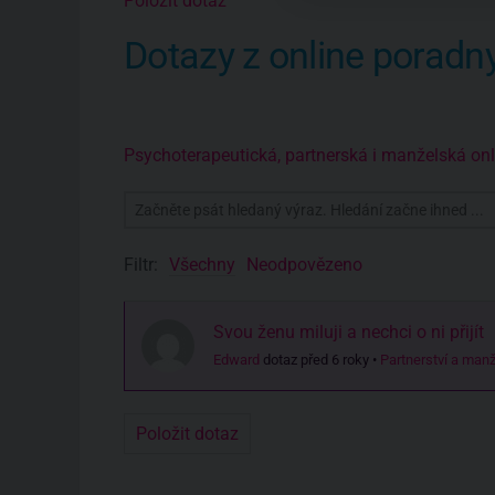
Položit dotaz
Dotazy z online poradn
Psychoterapeutická, partnerská i manželská o
Filtr:
Všechny
Neodpovězeno
Svou ženu miluji a nechci o ni přijít
Edward
dotaz před 6 roky
•
Partnerství a manž
Položit dotaz