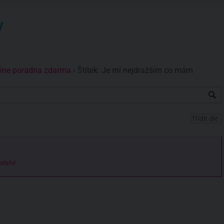
y
nline poradna zdarma
›
Štítek: Je mi nejdražším co mám
elství