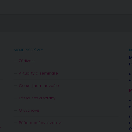
MOJE PŘÍSPĚVKY
K
M
Žárlivost
P
Aktuality a semináře
Co se jinam nevešlo
M
Láska, sex a vztahy
O výchově
(
Péče o duševní zdraví
B
e
Č