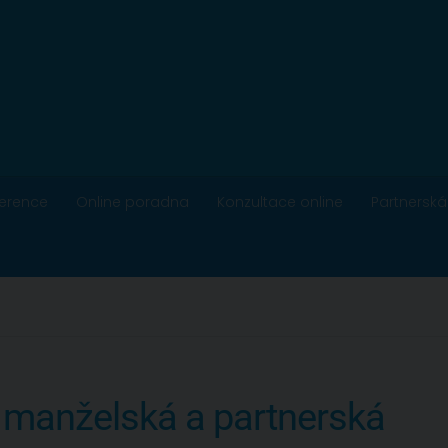
ference
Online poradna
Konzultace online
Partnerská
 manželská a partnerská