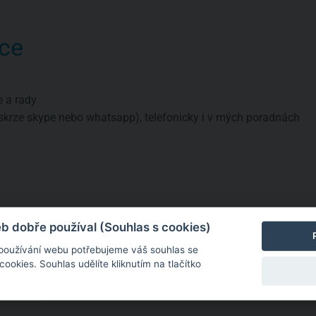
ce
e a rady
skrze skype nebo whatsapp), telefonicky i v mých poradnách
a
né informace
 dobře používal (Souhlas s cookies)
 používání webu potřebujeme váš souhlas se
okies. Souhlas udělíte kliknutím na tlačítko