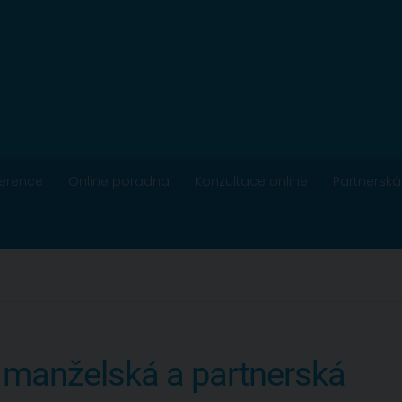
ference
Online poradna
Konzultace online
Partnerská
 manželská a partnerská