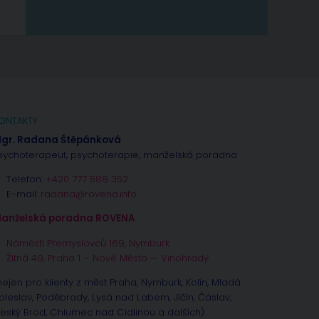
ONTAKTY
gr. Radana Štěpánková
sychoterapeut, psychoterapie, manželská poradna
Telefon:
+420 777 588 352
E-mail:
radana@rovena.info
anželská poradna ROVENA
Náměstí Přemyslovců 169, Nymburk
Žitná 49, Praha 1 – Nové Město — Vinohrady
nejen pro klienty z měst Praha, Nymburk, Kolín, Mladá
oleslav, Poděbrady, Lysá nad Labem, Jíčín, Čáslav,
eský Brod, Chlumec nad Cidlinou a dalších)