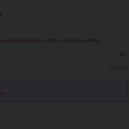
y
nline poradna zdarma
›
Štítek: manželské problémy
ství