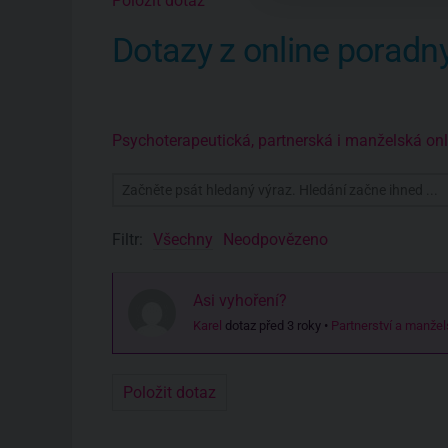
Položit dotaz
Dotazy z online poradn
Psychoterapeutická, partnerská i manželská o
Filtr:
Všechny
Neodpovězeno
Asi vyhoření?
Karel
dotaz před 3 roky
•
Partnerství a manžel
Položit dotaz