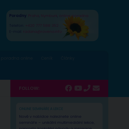
Poradny
:
Praha
,
Nymburk
,
online poradna
Telefon:
+420 777 588 352
E-mail:
radana@rovena.info
 poradna online
Ceník
Články
FOLLOW:
ONLINE SEMINÁŘE A LEKCE
Nově v nabídce naleznete online
semináře – unikátní multimediální lekce,
naprosto konkrétní návody a inspirace.