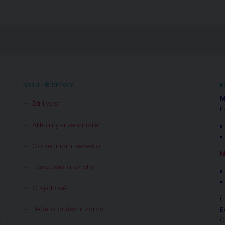
MOJE PŘÍSPĚVKY
K
M
Žárlivost
P
Aktuality a semináře
Co se jinam nevešlo
M
Láska, sex a vztahy
O výchově
(
Péče o duševní zdraví
B
e
Č