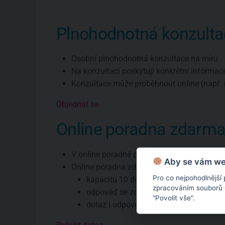
Plnohodnotná konzulta
Osobní plnohodnotná konzultace na míru
Na konzultaci poskytuji konkrétní informac
Konzultace může proběhnout online (např. 
Objednat se
Online poradna zdarm
V online poradně poskytuji pouze všeobec
Aby se vám web
Online poradna zdarma má omezení:
Pro co nejpohodlnější
kapacitu 10 dotazů týdně
zpracováním souborů co
odpověď se zde objeví zhruba do týdne
"Povolit vše".
dotaz i odpověď budou veřejné