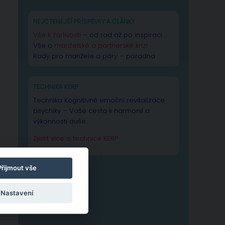
NEJČTENĚJŠÍ PŘÍSPĚVKY A ČLÁNKY
Vše k žárlivosti
– od rad až po inspiraci
Vše o
manželské a partnerské krizi
Rady pro manžele a páry – poradna
TECHNIKA KERP
Technika Kognitivně emoční revitalizace
psychiky – Vaše cesta k harmonii a
výkonnosti duše.
Zjistit více o technice KERP
Přijmout vše
Nastavení