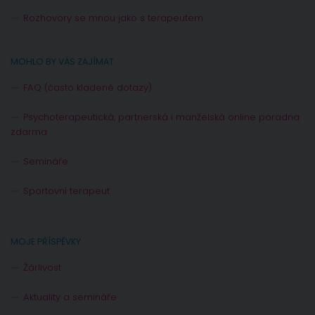
Rozhovory se mnou jako s terapeutem
MOHLO BY VÁS ZAJÍMAT
FAQ (často kladené dotazy)
Psychoterapeutická, partnerská i manželská online poradna
zdarma
Semináře
Sportovní terapeut
MOJE PŘÍSPĚVKY
Žárlivost
Aktuality a semináře