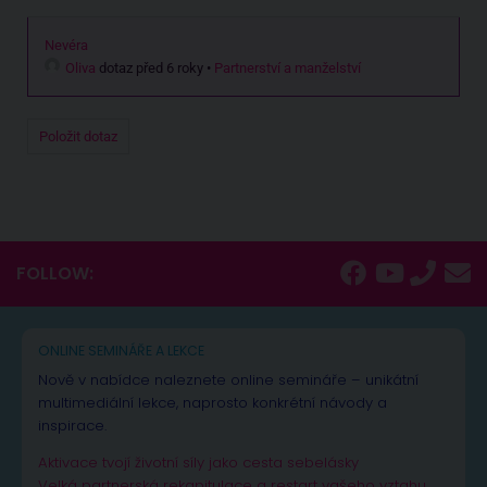
Nevéra
Oliva
dotaz před 6 roky
•
Partnerství a manželství
Položit dotaz
FOLLOW:
ONLINE SEMINÁŘE A LEKCE
Nově v nabídce naleznete online semináře – unikátní
multimediální lekce, naprosto konkrétní návody a
inspirace.
Aktivace tvojí životní síly jako cesta sebelásky
Velká partnerská rekapitulace a restart vašeho vztahu