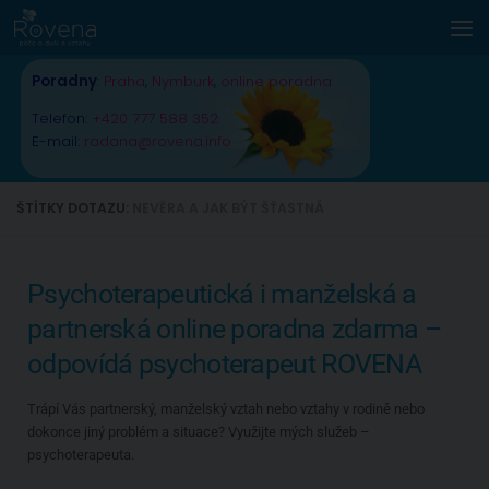
Skip to content
Poradny
:
Praha
,
Nymburk
,
online poradna
Telefon:
+420 777 588 352
E-mail:
radana@rovena.info
ŠTÍTKY DOTAZU:
NEVĚRA A JAK BÝT ŠŤASTNÁ
Psychoterapeutická i manželská a
partnerská online poradna zdarma –
odpovídá psychoterapeut ROVENA
Trápí Vás partnerský, manželský vztah nebo vztahy v rodině nebo
dokonce jiný problém a situace? Využijte mých služeb –
psychoterapeuta.