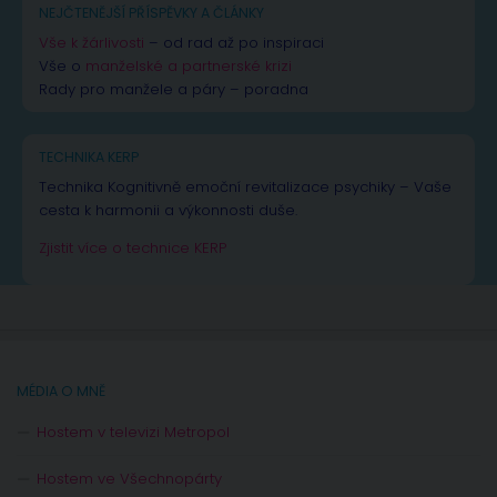
NEJČTENĚJŠÍ PŘÍSPĚVKY A ČLÁNKY
Vše k žárlivosti
– od rad až po inspiraci
Vše o
manželské a partnerské krizi
Rady pro manžele a páry – poradna
TECHNIKA KERP
Technika Kognitivně emoční revitalizace psychiky – Vaše
cesta k harmonii a výkonnosti duše.
Zjistit více o technice KERP
MÉDIA O MNĚ
Hostem v televizi Metropol
Hostem ve Všechnopárty