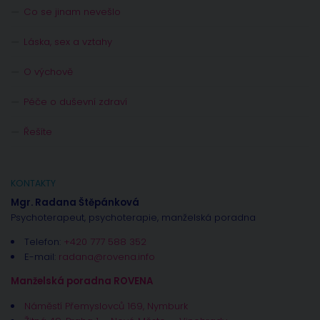
Co se jinam nevešlo
Láska, sex a vztahy
O výchově
Péče o duševní zdraví
Řešíte
KONTAKTY
Mgr. Radana Štěpánková
Psychoterapeut, psychoterapie, manželská poradna
Telefon:
+420 777 588 352
E-mail:
radana@rovena.info
Manželská poradna ROVENA
Náměstí Přemyslovců 169, Nymburk