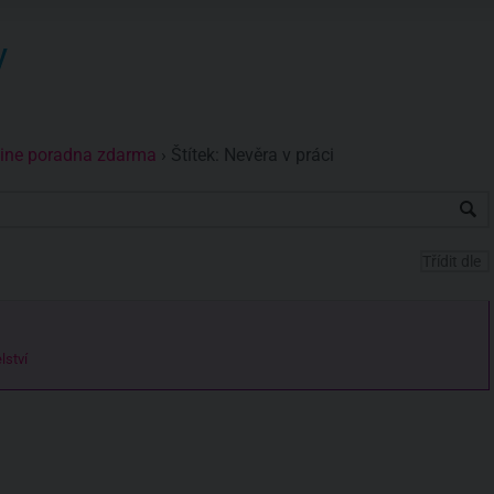
y
nline poradna zdarma
›
Štítek: Nevěra v práci
lství