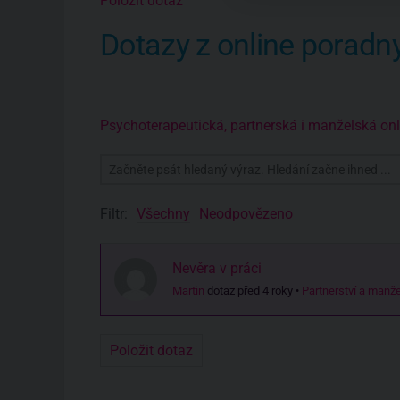
Položit dotaz
Dotazy z online poradn
Psychoterapeutická, partnerská i manželská o
Filtr:
Všechny
Neodpovězeno
Nevěra v práci
Martin
dotaz před 4 roky
•
Partnerství a manže
Položit dotaz