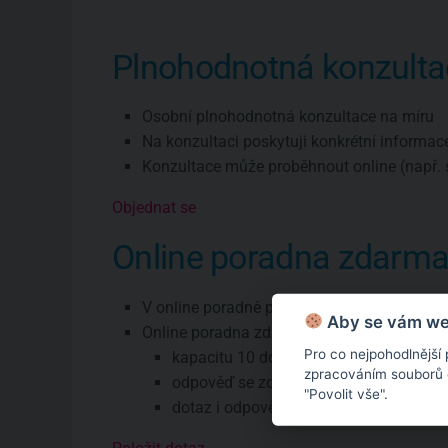
Plnohodnotná konzulta
Osobní plnohodnotná konzultace na míru
Na konzultaci poskytuji konkrétní informac
Konzultace může proběhnout online (např. 
Objednat se
Online poradna zdarm
V online poradně poskytuji pouze všeobec
Aby se vám web
Online poradna zdarma má omezení:
Pro co nejpohodlnější
kapacitu 10 dotazů týdně
zpracováním souborů co
odpověď se zde objeví zhruba do týdne
"Povolit vše".
dotaz i odpověď budou veřejné