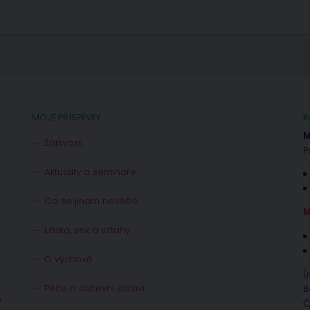
MOJE PŘÍSPĚVKY
K
M
Žárlivost
P
Aktuality a semináře
Co se jinam nevešlo
M
Láska, sex a vztahy
O výchově
(
Péče o duševní zdraví
B
e
Č