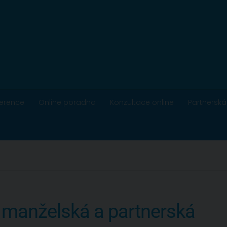
ference
Online poradna
Konzultace online
Partnerská
 manželská a partnerská