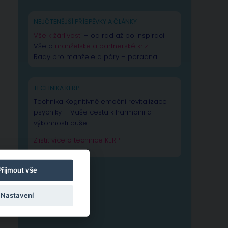
NEJČTENĚJŠÍ PŘÍSPĚVKY A ČLÁNKY
Vše k žárlivosti
– od rad až po inspiraci
Vše o
manželské a partnerské krizi
Rady pro manžele a páry – poradna
TECHNIKA KERP
Technika Kognitivně emoční revitalizace
psychiky – Vaše cesta k harmonii a
výkonnosti duše.
Zjistit více o technice KERP
Přijmout vše
Nastavení