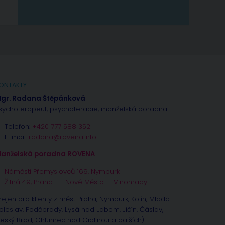
ONTAKTY
gr. Radana Štěpánková
sychoterapeut, psychoterapie, manželská poradna
Telefon:
+420 777 588 352
E-mail:
radana@rovena.info
anželská poradna ROVENA
Náměstí Přemyslovců 169, Nymburk
Žitná 49, Praha 1 – Nové Město — Vinohrady
nejen pro klienty z měst Praha, Nymburk, Kolín, Mladá
oleslav, Poděbrady, Lysá nad Labem, Jíčín, Čáslav,
eský Brod, Chlumec nad Cidlinou a dalších)