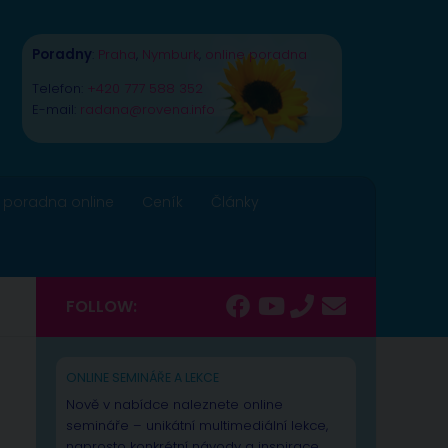
Poradny
:
Praha
,
Nymburk
,
online poradna
Telefon:
+420 777 588 352
E-mail:
radana@rovena.info
 poradna online
Ceník
Články
FOLLOW:
ONLINE SEMINÁŘE A LEKCE
Nově v nabídce naleznete online
semináře – unikátní multimediální lekce,
naprosto konkrétní návody a inspirace.