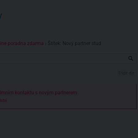
y
nline poradna zdarma
›
Štítek: Nový partner stud
ntimním kontaktu s novým partnerem
ství