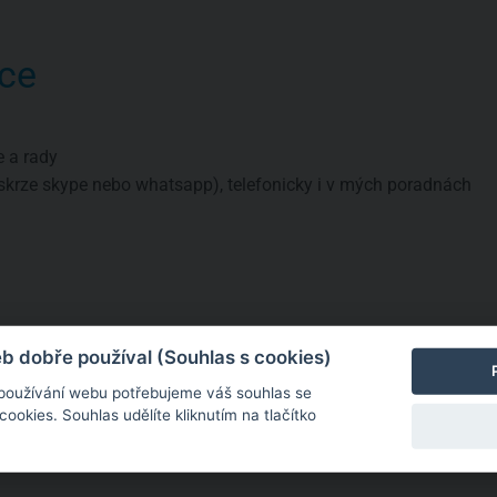
ce
e a rady
skrze skype nebo whatsapp), telefonicky i v mých poradnách
a
né informace
 dobře používal (Souhlas s cookies)
 používání webu potřebujeme váš souhlas se
okies. Souhlas udělíte kliknutím na tlačítko