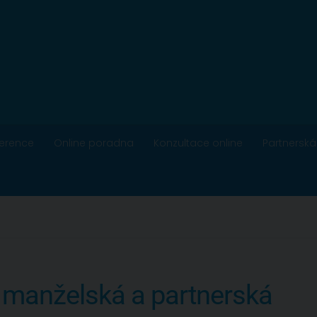
ference
Online poradna
Konzultace online
Partnerská
 manželská a partnerská