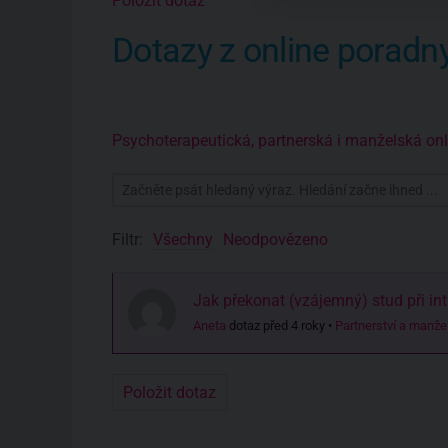
Položit dotaz
Dotazy z online poradn
Psychoterapeutická, partnerská i manželská o
Filtr:
Všechny
Neodpovězeno
Jak překonat (vzájemný) stud při i
Aneta
dotaz před 4 roky
•
Partnerství a manžel
Položit dotaz