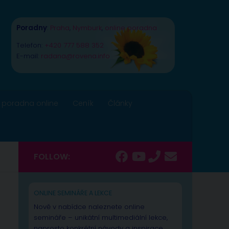
Poradny
:
Praha
,
Nymburk
,
online poradna
Telefon:
+420 777 588 352
E-mail:
radana@rovena.info
 poradna online
Ceník
Články
FOLLOW:
ONLINE SEMINÁŘE A LEKCE
Nově v nabídce naleznete online
semináře – unikátní multimediální lekce,
naprosto konkrétní návody a inspirace.