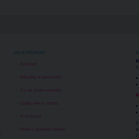
MOJE PŘÍSPĚVKY
K
M
Žárlivost
P
Aktuality a semináře
Co se jinam nevešlo
M
Láska, sex a vztahy
O výchově
(
Péče o duševní zdraví
B
e
Č