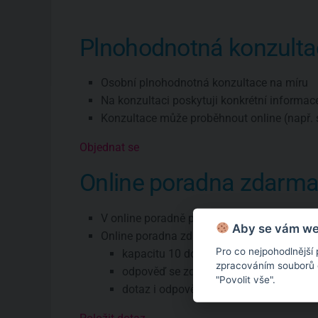
Plnohodnotná konzulta
Osobní plnohodnotná konzultace na míru
Na konzultaci poskytuji konkrétní informac
Konzultace může proběhnout online (např. 
Objednat se
Online poradna zdarm
V online poradně poskytuji pouze všeobec
Aby se vám web
Online poradna zdarma má omezení:
Pro co nejpohodlnější
kapacitu 10 dotazů týdně
zpracováním souborů co
odpověď se zde objeví zhruba do týdne
"Povolit vše".
dotaz i odpověď budou veřejné