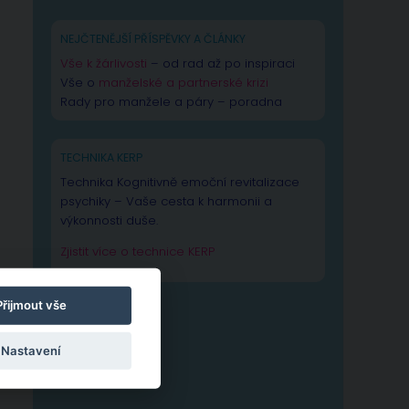
NEJČTENĚJŠÍ PŘÍSPĚVKY A ČLÁNKY
Vše k žárlivosti
– od rad až po inspiraci
Vše o
manželské a partnerské krizi
Rady pro manžele a páry – poradna
TECHNIKA KERP
Technika Kognitivně emoční revitalizace
psychiky – Vaše cesta k harmonii a
výkonnosti duše.
Zjistit více o technice KERP
Přijmout vše
Nastavení