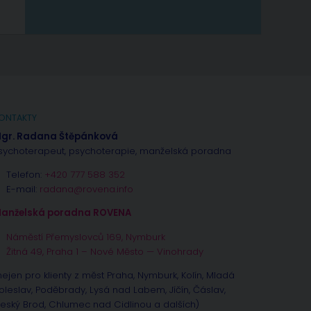
ONTAKTY
gr. Radana Štěpánková
sychoterapeut, psychoterapie, manželská poradna
Telefon:
+420 777 588 352
E-mail:
radana@rovena.info
anželská poradna ROVENA
Náměstí Přemyslovců 169, Nymburk
Žitná 49, Praha 1 – Nové Město — Vinohrady
nejen pro klienty z měst Praha, Nymburk, Kolín, Mladá
oleslav, Poděbrady, Lysá nad Labem, Jíčín, Čáslav,
eský Brod, Chlumec nad Cidlinou a dalších)