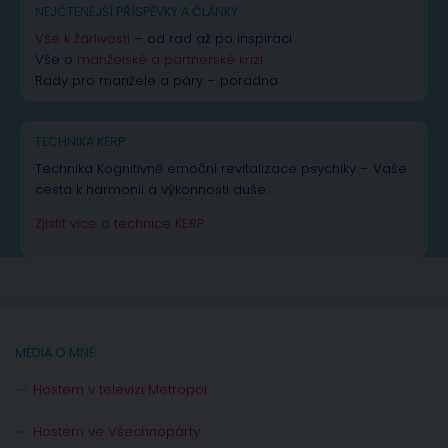
NEJČTENĚJŠÍ PŘÍSPĚVKY A ČLÁNKY
Vše k žárlivosti
– od rad až po inspiraci
Vše o
manželské a partnerské krizi
Rady pro manžele a páry – poradna
TECHNIKA KERP
Technika Kognitivně emoční revitalizace psychiky – Vaše
cesta k harmonii a výkonnosti duše.
Zjistit více o technice KERP
MÉDIA O MNĚ
Hostem v televizi Metropol
Hostem ve Všechnopárty