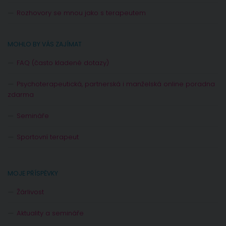
Rozhovory se mnou jako s terapeutem
MOHLO BY VÁS ZAJÍMAT
FAQ (často kladené dotazy)
Psychoterapeutická, partnerská i manželská online poradna
zdarma
Semináře
Sportovní terapeut
MOJE PŘÍSPĚVKY
Žárlivost
Aktuality a semináře