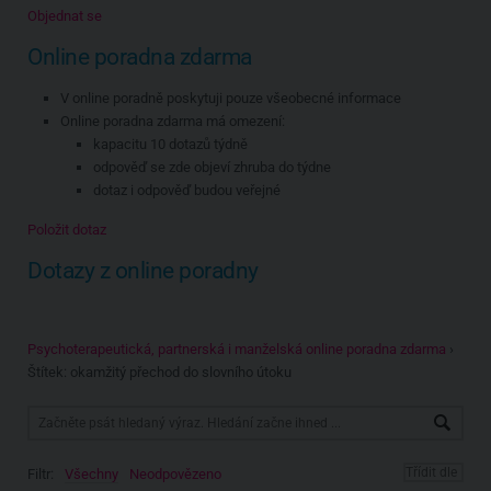
Objednat se
Online poradna zdarma
V online poradně poskytuji pouze všeobecné informace
Online poradna zdarma má omezení:
kapacitu 10 dotazů týdně
odpověď se zde objeví zhruba do týdne
dotaz i odpověď budou veřejné
Položit dotaz
Dotazy z online poradny
Psychoterapeutická, partnerská i manželská online poradna zdarma
›
Štítek: okamžitý přechod do slovního útoku
Filtr:
Všechny
Neodpovězeno