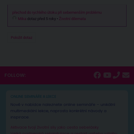
přechod do rychlého útoku při sebemenším problému
Mika
dotaz před 5 roky
•
Životní dilemata
Položit dotaz
FOLLOW:
ONLINE SEMINÁŘE A LEKCE
Nově v nabídce naleznete online semináře – unikátní
multimediální lekce, naprosto konkrétní návody a
inspirace.
Aktivace tvojí životní síly jako cesta sebelásky
Velká partnerská rekapitulace a restart vašeho vztahu