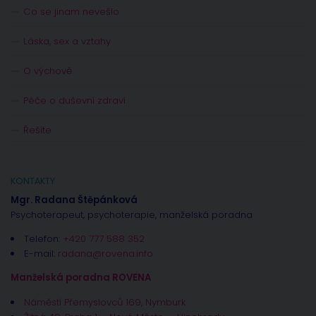
Co se jinam nevešlo
Láska, sex a vztahy
O výchově
Péče o duševní zdraví
Řešíte
KONTAKTY
Mgr. Radana Štěpánková
Psychoterapeut, psychoterapie, manželská poradna
Telefon:
+420 777 588 352
E-mail:
radana@rovena.info
Manželská poradna ROVENA
Náměstí Přemyslovců 169, Nymburk