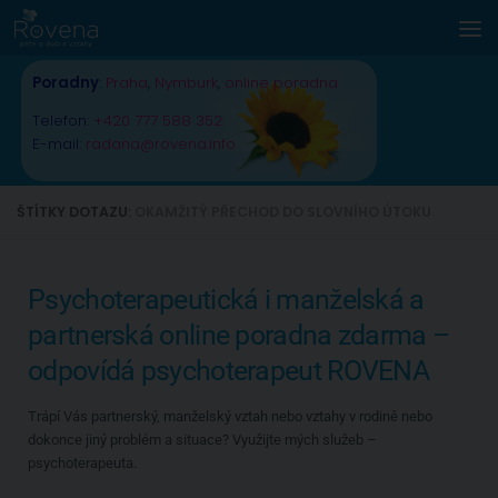
Skip to content
Poradny
:
Praha
,
Nymburk
,
online poradna
Telefon:
+420 777 588 352
E-mail:
radana@rovena.info
ŠTÍTKY DOTAZU:
OKAMŽITÝ PŘECHOD DO SLOVNÍHO ÚTOKU
Psychoterapeutická i manželská a
partnerská online poradna zdarma –
odpovídá psychoterapeut ROVENA
Trápí Vás partnerský, manželský vztah nebo vztahy v rodině nebo
dokonce jiný problém a situace? Využijte mých služeb –
psychoterapeuta.