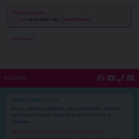
Pomoc kamarádce
Lucie
dotaz před 5 roky
•
Životní dilemata
Položit dotaz
FOLLOW:
ONLINE SEMINÁŘE A LEKCE
Nově v nabídce naleznete online semináře – unikátní
multimediální lekce, naprosto konkrétní návody a
inspirace.
Aktivace tvojí životní síly jako cesta sebelásky
Velká partnerská rekapitulace a restart vašeho vztahu