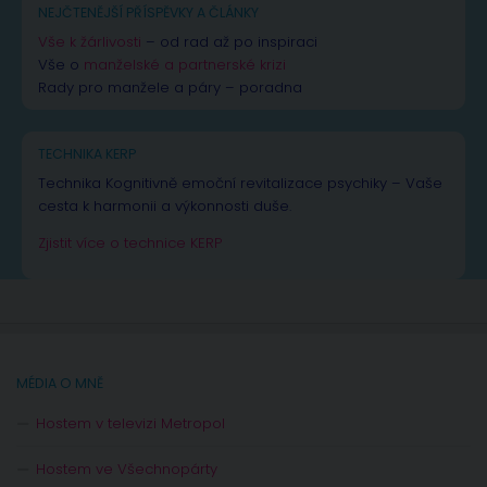
NEJČTENĚJŠÍ PŘÍSPĚVKY A ČLÁNKY
Vše k žárlivosti
– od rad až po inspiraci
Vše o
manželské a partnerské krizi
Rady pro manžele a páry – poradna
TECHNIKA KERP
Technika Kognitivně emoční revitalizace psychiky – Vaše
cesta k harmonii a výkonnosti duše.
Zjistit více o technice KERP
MÉDIA O MNĚ
Hostem v televizi Metropol
Hostem ve Všechnopárty