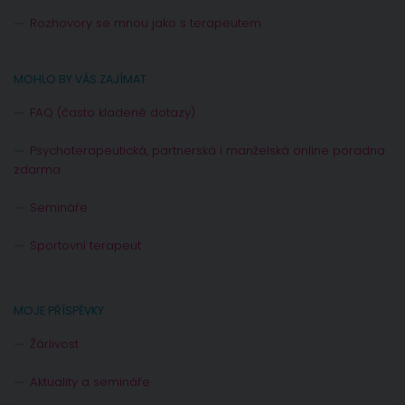
Rozhovory se mnou jako s terapeutem
MOHLO BY VÁS ZAJÍMAT
FAQ (často kladené dotazy)
Psychoterapeutická, partnerská i manželská online poradna
zdarma
Semináře
Sportovní terapeut
MOJE PŘÍSPĚVKY
Žárlivost
Aktuality a semináře