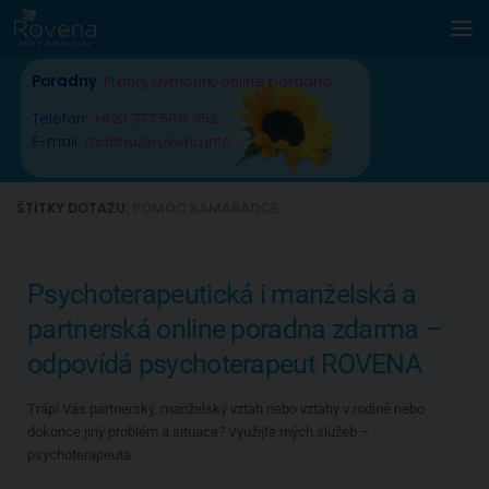
Skip to content
Poradny
:
Praha
,
Nymburk
,
online poradna
Telefon:
+420 777 588 352
E-mail:
radana@rovena.info
ŠTÍTKY DOTAZU:
POMOC KAMARÁDCE
Psychoterapeutická i manželská a
partnerská online poradna zdarma –
odpovídá psychoterapeut ROVENA
Trápí Vás partnerský, manželský vztah nebo vztahy v rodině nebo
dokonce jiný problém a situace? Využijte mých služeb –
psychoterapeuta.