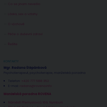
Co se jinam nevešlo
Láska, sex a vztahy
O výchově
Péče o duševní zdraví
Řešíte
KONTAKTY
Mgr. Radana Štěpánková
Psychoterapeut, psychoterapie, manželská poradna
Telefon:
+420 777 588 352
E-mail:
radana@rovena.info
Manželská poradna ROVENA
Náměstí Přemyslovců 169, Nymburk