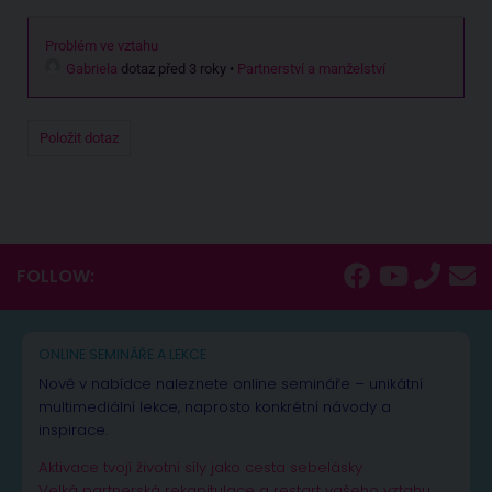
Problém ve vztahu
Gabriela
dotaz před 3 roky
•
Partnerství a manželství
Položit dotaz
FOLLOW:
ONLINE SEMINÁŘE A LEKCE
Nově v nabídce naleznete online semináře – unikátní
multimediální lekce, naprosto konkrétní návody a
inspirace.
Aktivace tvojí životní síly jako cesta sebelásky
Velká partnerská rekapitulace a restart vašeho vztahu