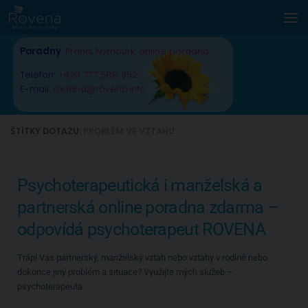
Skip to content
Poradny
:
Praha
,
Nymburk
,
online poradna
Telefon:
+420 777 588 352
E-mail:
radana@rovena.info
ŠTÍTKY DOTAZU:
PROBLÉM VE VZTAHU
Psychoterapeutická i manželská a
partnerská online poradna zdarma –
odpovídá psychoterapeut ROVENA
Trápí Vás partnerský, manželský vztah nebo vztahy v rodině nebo
dokonce jiný problém a situace? Využijte mých služeb –
psychoterapeuta.