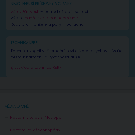
NEJČTENĚJŠÍ PŘÍSPĚVKY A ČLÁNKY
Vše k žárlivosti
– od rad až po inspiraci
Vše o
manželské a partnerské krizi
Rady pro manžele a páry – poradna
TECHNIKA KERP
Technika Kognitivně emoční revitalizace psychiky – Vaše
cesta k harmonii a výkonnosti duše.
Zjistit více o technice KERP
MÉDIA O MNĚ
Hostem v televizi Metropol
Hostem ve Všechnopárty