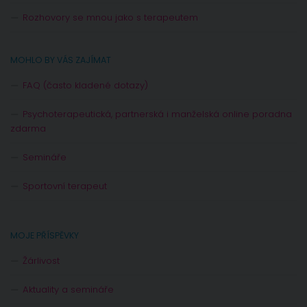
Rozhovory se mnou jako s terapeutem
MOHLO BY VÁS ZAJÍMAT
FAQ (často kladené dotazy)
Psychoterapeutická, partnerská i manželská online poradna
zdarma
Semináře
Sportovní terapeut
MOJE PŘÍSPĚVKY
Žárlivost
Aktuality a semináře