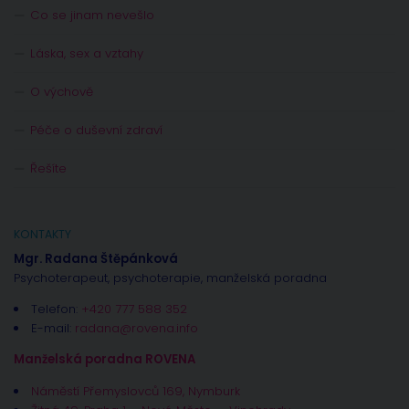
Co se jinam nevešlo
Láska, sex a vztahy
O výchově
Péče o duševní zdraví
Řešíte
KONTAKTY
Mgr. Radana Štěpánková
Psychoterapeut, psychoterapie, manželská poradna
Telefon:
+420 777 588 352
E-mail:
radana@rovena.info
Manželská poradna ROVENA
Náměstí Přemyslovců 169, Nymburk