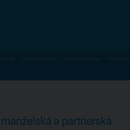
ference
Online poradna
Konzultace online
Partnerská
 manželská a partnerská