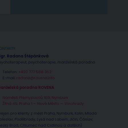
ONTAKTY
gr. Radana Štěpánková
sychoterapeut, psychoterapie, manželská poradna
Telefon:
+420 777 588 352
E-mail:
radana@rovena.info
anželská poradna ROVENA
Náměstí Přemyslovců 169, Nymburk
Žitná 49, Praha 1 – Nové Město — Vinohrady
nejen pro klienty z měst Praha, Nymburk, Kolín, Mladá
oleslav, Poděbrady, Lysá nad Labem, Jíčín, Čáslav,
eský Brod, Chlumec nad Cidlinou a dalších)