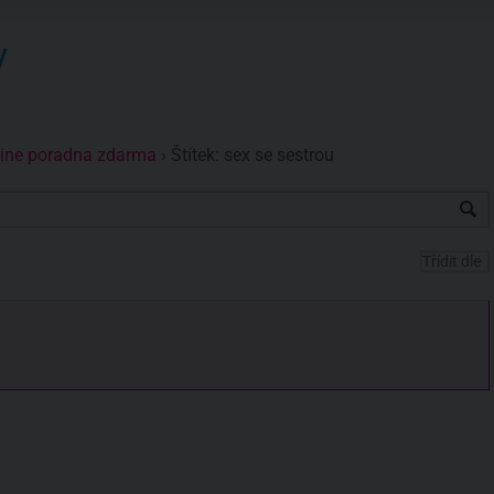
y
nline poradna zdarma
›
Štítek: sex se sestrou