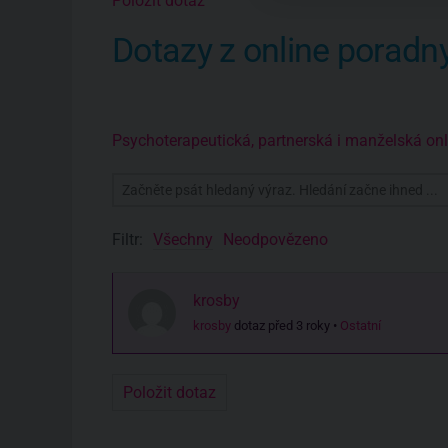
Položit dotaz
Dotazy z online poradn
Psychoterapeutická, partnerská i manželská o
Filtr:
Všechny
Neodpovězeno
krosby
krosby
dotaz před 3 roky
•
Ostatní
Položit dotaz