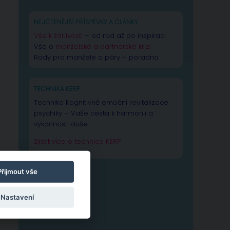
NEJČTENĚJŠÍ PŘÍSPĚVKY A ČLÁNKY
Vše k žárlivosti
– od rad až po inspiraci
Vše o
manželské a partnerské krizi
Rady pro manžele a páry – poradna
TECHNIKA KERP
Technika Kognitivně emoční revitalizace
psychiky – Vaše cesta k harmonii a
výkonnosti duše.
Zjistit více o technice KERP
Přijmout vše
Nastavení