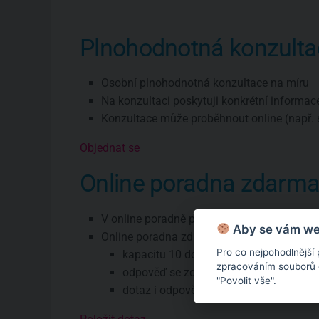
Plnohodnotná konzulta
Osobní plnohodnotná konzultace na míru
Na konzultaci poskytuji konkrétní informac
Konzultace může proběhnout online (např. 
Objednat se
Online poradna zdarm
V online poradně poskytuji pouze všeobec
Aby se vám web
Online poradna zdarma má omezení:
Pro co nejpohodlnější
kapacitu 10 dotazů týdně
zpracováním souborů co
odpověď se zde objeví zhruba do týdne
"Povolit vše".
dotaz i odpověď budou veřejné