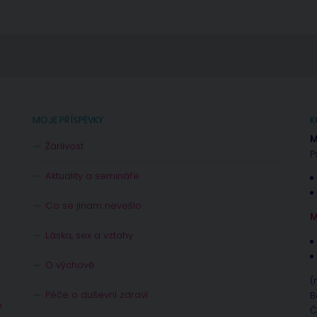
MOJE PŘÍSPĚVKY
K
M
Žárlivost
P
Aktuality a semináře
Co se jinam nevešlo
M
Láska, sex a vztahy
O výchově
(
Péče o duševní zdraví
B
e
Č