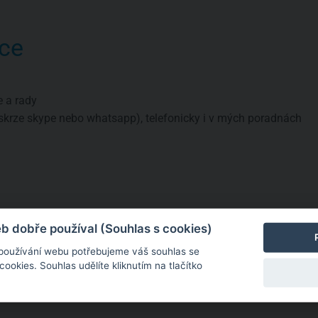
ce
e a rady
skrze skype nebo whatsapp), telefonicky i v mých poradnách
a
né informace
 dobře používal (Souhlas s cookies)
 používání webu potřebujeme váš souhlas se
okies. Souhlas udělíte kliknutím na tlačítko