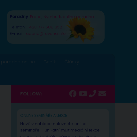
Poradny
:
Praha
,
Nymburk
,
online poradna
Telefon:
+420 777 588 352
E-mail:
radana@rovena.info
 poradna online
Ceník
Články
FOLLOW:
ONLINE SEMINÁŘE A LEKCE
Nově v nabídce naleznete online
semináře – unikátní multimediální lekce,
naprosto konkrétní návody a inspirace.