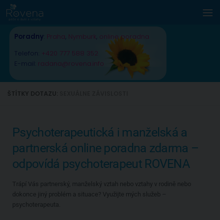
Skip to content
Poradny
:
Praha
,
Nymburk
,
online poradna
Telefon:
+420 777 588 352
E-mail:
radana@rovena.info
ŠTÍTKY DOTAZU:
SEXUÁLNE ZÁVISLOSTI
Psychoterapeutická i manželská a
partnerská online poradna zdarma –
odpovídá psychoterapeut ROVENA
Trápí Vás partnerský, manželský vztah nebo vztahy v rodině nebo
dokonce jiný problém a situace? Využijte mých služeb –
psychoterapeuta.