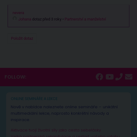
nevera
Johana
dotaz před 3 roky
•
Partnerství a manželství
Položit dotaz
FOLLOW:
ONLINE SEMINÁŘE A LEKCE
Nově v nabídce naleznete online semináře – unikátní
multimediální lekce, naprosto konkrétní návody a
inspirace.
Aktivace tvojí životní síly jako cesta sebelásky
Velká partnerská rekapitulace a restart vašeho vztahu