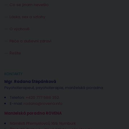
Co se jinam nevešlo
Láska, sex a vztahy
O výchově
Péče o duševní zdraví
Řešíte
KONTAKTY
Mgr. Radana Štěpánková
Psychoterapeut, psychoterapie, manželská poradna
Telefon:
+420 777 588 352
E-mail:
radana@rovena.info
Manželská poradna ROVENA
Náměstí Přemyslovců 169, Nymburk