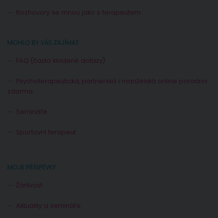
Rozhovory se mnou jako s terapeutem
MOHLO BY VÁS ZAJÍMAT
FAQ (často kladené dotazy)
Psychoterapeutická, partnerská i manželská online poradna
zdarma
Semináře
Sportovní terapeut
MOJE PŘÍSPĚVKY
Žárlivost
Aktuality a semináře