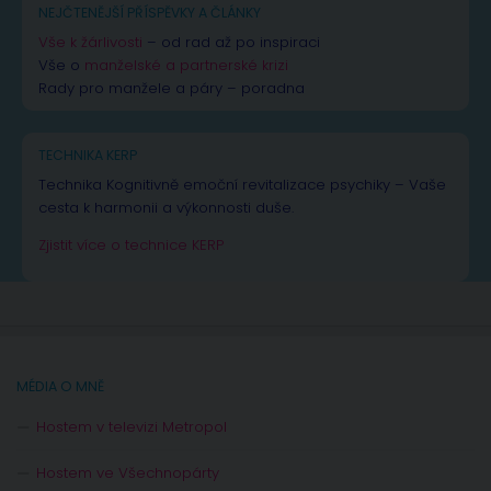
NEJČTENĚJŠÍ PŘÍSPĚVKY A ČLÁNKY
Vše k žárlivosti
– od rad až po inspiraci
Vše o
manželské a partnerské krizi
Rady pro manžele a páry – poradna
TECHNIKA KERP
Technika Kognitivně emoční revitalizace psychiky – Vaše
cesta k harmonii a výkonnosti duše.
Zjistit více o technice KERP
MÉDIA O MNĚ
Hostem v televizi Metropol
Hostem ve Všechnopárty