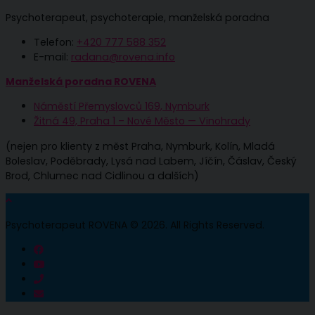
Psychoterapeut, psychoterapie, manželská poradna
Telefon:
+420 777 588 352
E-mail:
radana@rovena.info
Manželská poradna ROVENA
Náměstí Přemyslovců 169, Nymburk
Žitná 49, Praha 1 – Nové Město — Vinohrady
(nejen pro klienty z měst Praha, Nymburk, Kolín, Mladá
Boleslav, Poděbrady, Lysá nad Labem, Jíčín, Čáslav, Český
Brod, Chlumec nad Cidlinou a dalších)
Psychoterapeut ROVENA © 2026. All Rights Reserved.