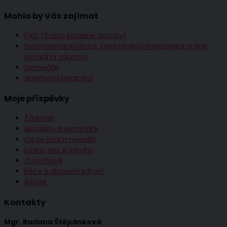
Mohlo by Vás zajímat
FAQ (často kladené dotazy)
Psychoterapeutická, partnerská i manželská online
poradna zdarma
Semináře
Sportovní terapeut
Moje příspěvky
Žárlivost
Aktuality a semináře
Co se jinam nevešlo
Láska, sex a vztahy
O výchově
Péče o duševní zdraví
Řešíte
Kontakty
Mgr. Radana Štěpánková