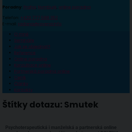
Poradny
:
Praha
,
Nymburk
,
online poradna
Telefon:
+420 777 588 352
E-mail:
radana@rovena.info
O mně
Semináře
Jak se objednat?
Reference
Online poradna
Konzultace online
Partnerská poradna online
Ceník
Články
Kontakty
Štítky dotazu:
Smutek
Psychoterapeutická i manželská a partnerská online