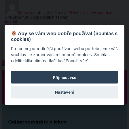
Marcela
dotaz před 6 roky
•
Psychické stavy a obtíže
646
shlédnutí
0
odpovědí
0
hlasování
jak-dal
Aby se vám web dobře používal (Souhlas s
Dana
dotaz před 6 roky
•
Partnerství a manželství
cookies)
711
shlédnutí
0
odpovědí
0
hlasování
Položit dotaz
Pro co nejpohodlnější používání webu potřebujeme váš
souhlas se zpracováním souborů cookies. Souhlas
udělíte kliknutím na tlačítko "Povolit vše".
Follow:
Přijmout vše
Nastavení
Online semináře a lekce