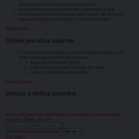
Osobní plnohodnotná konzultace na míru
Na konzultaci poskytuji konkrétní informace a rady
Konzultace může proběhnout online (např. skrze skype
nebo whatsapp), telefonicky i v mých poradnách
Objednat se
Online poradna zdarma
V online poradně poskytuji pouze všeobecné informace
Online poradna zdarma má omezení:
kapacitu 10 dotazů týdně
odpověď se zde objeví zhruba do týdne
dotaz i odpověď budou veřejné
Položit dotaz
Dotazy z online poradny
Psychoterapeutická, partnerská i manželská online poradna
zdarma
›
Štítek: Smutek
Filtr:
Všechny
Neodpovězeno
Kdo jsem?