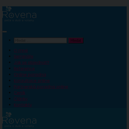
O mně
Semináře
Jak se objednat?
Reference
Online poradna
Konzultace online
Partnerská poradna online
Ceník
Články
Kontakty