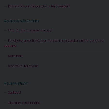
Rozhovory se mnou jako s terapeutem
MOHLO BY VÁS ZAJÍMAT
FAQ (často kladené dotazy)
Psychoterapeutická, partnerská i manželská online poradna
zdarma
Semináře
Sportovní terapeut
MOJE PŘÍSPĚVKY
Žárlivost
Aktuality a semináře