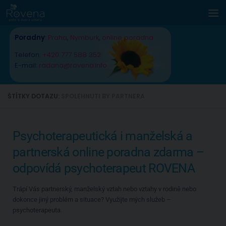
Skip to content
Poradny
:
Praha
,
Nymburk
,
online poradna
Telefon:
+420 777 588 352
E-mail:
radana@rovena.info
ŠTÍTKY DOTAZU:
SPOLEHNUTI BY PARTNERA
Psychoterapeutická i manželská a
partnerská online poradna zdarma –
odpovídá psychoterapeut ROVENA
Trápí Vás partnerský, manželský vztah nebo vztahy v rodině nebo
dokonce jiný problém a situace? Využijte mých služeb –
psychoterapeuta.