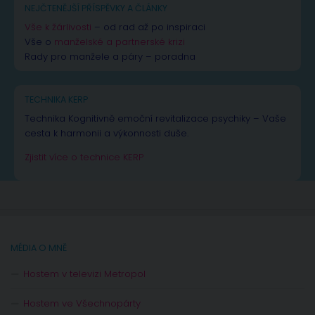
NEJČTENĚJŠÍ PŘÍSPĚVKY A ČLÁNKY
Vše k žárlivosti
– od rad až po inspiraci
Vše o
manželské a partnerské krizi
Rady pro manžele a páry – poradna
TECHNIKA KERP
Technika Kognitivně emoční revitalizace psychiky – Vaše
cesta k harmonii a výkonnosti duše.
Zjistit více o technice KERP
MÉDIA O MNĚ
Hostem v televizi Metropol
Hostem ve Všechnopárty