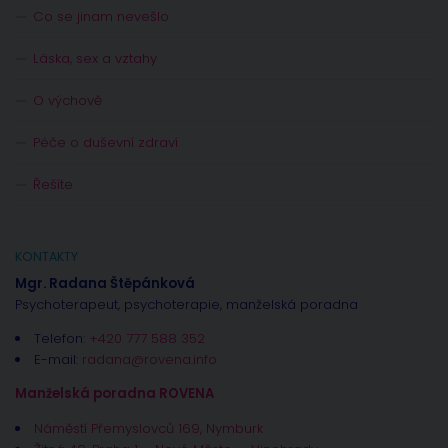
Co se jinam nevešlo
Láska, sex a vztahy
O výchově
Péče o duševní zdraví
Řešíte
KONTAKTY
Mgr. Radana Štěpánková
Psychoterapeut, psychoterapie, manželská poradna
Telefon:
+420 777 588 352
E-mail:
radana@rovena.info
Manželská poradna ROVENA
Náměstí Přemyslovců 169, Nymburk