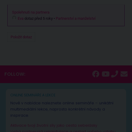
Spolehnuti na partnera
Eva
dotaz před 5 roky
•
Partnerství a manželství
Položit dotaz
FOLLOW:
ONLINE SEMINÁŘE A LEKCE
Nově v nabídce naleznete online semináře – unikátní
multimediální lekce, naprosto konkrétní návody a
inspirace.
Aktivace tvojí životní síly jako cesta sebelásky
Velká partnerská rekapitulace a restart vašeho vztahu