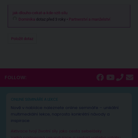
jak-dlouho-cekat-a-kde-vzit-silu
Dominika
dotaz před 3 roky
•
Partnerství a manželství
Položit dotaz
FOLLOW:
ONLINE SEMINÁŘE A LEKCE
Nově v nabídce naleznete online semináře – unikátní
multimediální lekce, naprosto konkrétní návody a
inspirace.
Aktivace tvojí životní síly jako cesta sebelásky
Velká partnerská rekapitulace a restart vašeho vztahu