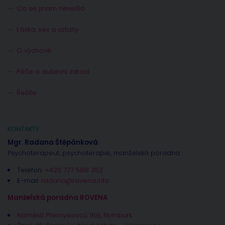
Co se jinam nevešlo
Láska, sex a vztahy
O výchově
Péče o duševní zdraví
Řešíte
KONTAKTY
Mgr. Radana Štěpánková
Psychoterapeut, psychoterapie, manželská poradna
Telefon:
+420 777 588 352
E-mail:
radana@rovena.info
Manželská poradna ROVENA
Náměstí Přemyslovců 169, Nymburk