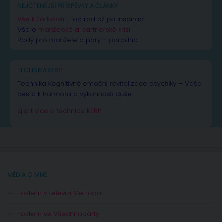
NEJČTENĚJŠÍ PŘÍSPĚVKY A ČLÁNKY
Vše k žárlivosti
– od rad až po inspiraci
Vše o
manželské a partnerské krizi
Rady pro manžele a páry – poradna
TECHNIKA KERP
Technika Kognitivně emoční revitalizace psychiky – Vaše
cesta k harmonii a výkonnosti duše.
Zjistit více o technice KERP
MÉDIA O MNĚ
Hostem v televizi Metropol
Hostem ve Všechnopárty