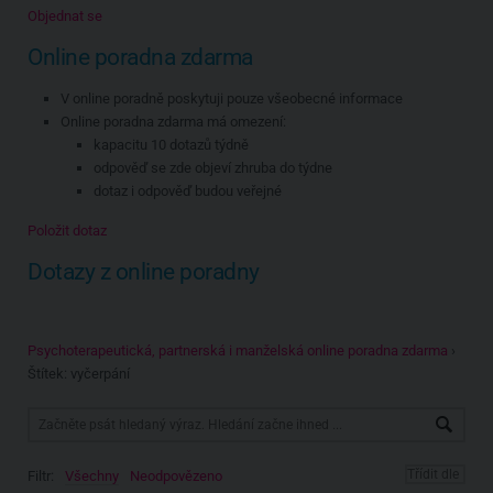
Objednat se
Online poradna zdarma
V online poradně poskytuji pouze všeobecné informace
Online poradna zdarma má omezení:
kapacitu 10 dotazů týdně
odpověď se zde objeví zhruba do týdne
dotaz i odpověď budou veřejné
Položit dotaz
Dotazy z online poradny
Psychoterapeutická, partnerská i manželská online poradna zdarma
›
Štítek: vyčerpání
Filtr:
Všechny
Neodpovězeno