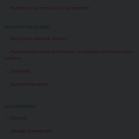
Rozhovory se mnou jako s terapeutem
MOHLO BY VÁS ZAJÍMAT
FAQ (často kladené dotazy)
Psychoterapeutická, partnerská i manželská online poradna
zdarma
Semináře
Sportovní terapeut
MOJE PŘÍSPĚVKY
Žárlivost
Aktuality a semináře