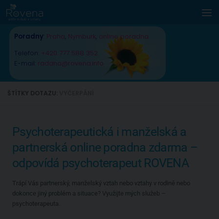
Skip to content
Poradny
:
Praha
,
Nymburk
,
online poradna
Telefon:
+420 777 588 352
E-mail:
radana@rovena.info
ŠTÍTKY DOTAZU:
VYČERPÁNÍ
Psychoterapeutická i manželská a
partnerská online poradna zdarma –
odpovídá psychoterapeut ROVENA
Trápí Vás partnerský, manželský vztah nebo vztahy v rodině nebo
dokonce jiný problém a situace? Využijte mých služeb –
psychoterapeuta.