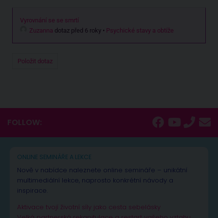
Vyrovnání se se smrtí
Zuzanna
dotaz před 6 roky
•
Psychické stavy a obtíže
Položit dotaz
FOLLOW:
ONLINE SEMINÁŘE A LEKCE
Nově v nabídce naleznete online semináře – unikátní
multimediální lekce, naprosto konkrétní návody a
inspirace.
Aktivace tvojí životní síly jako cesta sebelásky
Velká partnerská rekapitulace a restart vašeho vztahu