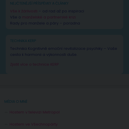
NEJČTENĚJŠÍ PŘÍSPĚVKY A ČLÁNKY
Vše k žárlivosti
– od rad až po inspiraci
Vše o
manželské a partnerské krizi
Rady pro manžele a páry – poradna
TECHNIKA KERP
Technika Kognitivně emoční revitalizace psychiky – Vaše
cesta k harmonii a výkonnosti duše.
Zjistit více o technice KERP
MÉDIA O MNĚ
Hostem v televizi Metropol
Hostem ve Všechnopárty