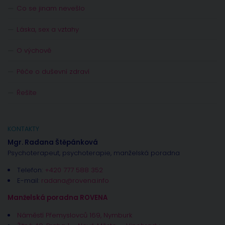
Co se jinam nevešlo
Láska, sex a vztahy
O výchově
Péče o duševní zdraví
Řešíte
KONTAKTY
Mgr. Radana Štěpánková
Psychoterapeut, psychoterapie, manželská poradna
Telefon:
+420 777 588 352
E-mail:
radana@rovena.info
Manželská poradna ROVENA
Náměstí Přemyslovců 169, Nymburk