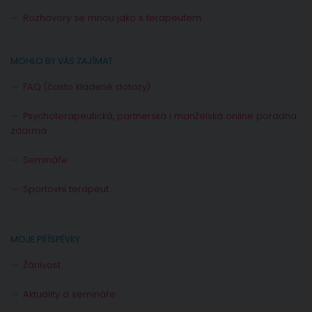
Rozhovory se mnou jako s terapeutem
MOHLO BY VÁS ZAJÍMAT
FAQ (často kladené dotazy)
Psychoterapeutická, partnerská i manželská online poradna
zdarma
Semináře
Sportovní terapeut
MOJE PŘÍSPĚVKY
Žárlivost
Aktuality a semináře