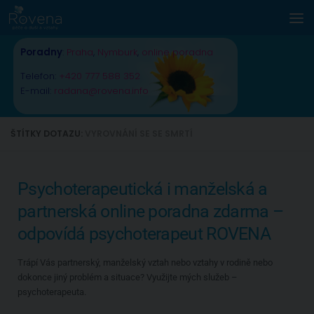
Skip to content
Poradny
:
Praha
,
Nymburk
,
online poradna
Telefon:
+420 777 588 352
E-mail:
radana@rovena.info
ŠTÍTKY DOTAZU:
VYROVNÁNÍ SE SE SMRTÍ
Psychoterapeutická i manželská a
partnerská online poradna zdarma –
odpovídá psychoterapeut ROVENA
Trápí Vás partnerský, manželský vztah nebo vztahy v rodině nebo
dokonce jiný problém a situace? Využijte mých služeb –
psychoterapeuta.