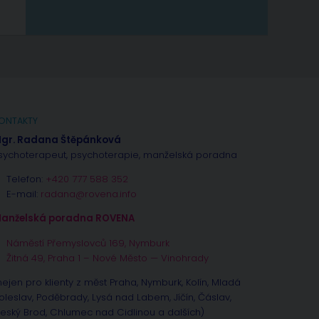
ONTAKTY
gr. Radana Štěpánková
sychoterapeut, psychoterapie, manželská poradna
Telefon:
+420 777 588 352
E-mail:
radana@rovena.info
anželská poradna ROVENA
Náměstí Přemyslovců 169, Nymburk
Žitná 49, Praha 1 – Nové Město — Vinohrady
nejen pro klienty z měst Praha, Nymburk, Kolín, Mladá
oleslav, Poděbrady, Lysá nad Labem, Jíčín, Čáslav,
eský Brod, Chlumec nad Cidlinou a dalších)