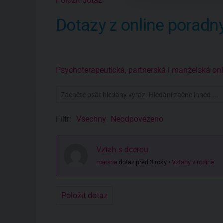
Položit dotaz
Dotazy z online poradn
Psychoterapeutická, partnerská i manželská o
Filtr:
Všechny
Neodpovězeno
Vztah s dcerou
marsha
dotaz před 3 roky
•
Vztahy v rodině
Položit dotaz