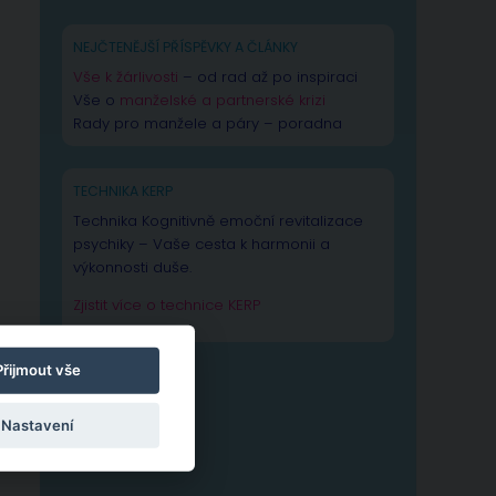
NEJČTENĚJŠÍ PŘÍSPĚVKY A ČLÁNKY
Vše k žárlivosti
– od rad až po inspiraci
Vše o
manželské a partnerské krizi
Rady pro manžele a páry – poradna
TECHNIKA KERP
Technika Kognitivně emoční revitalizace
psychiky – Vaše cesta k harmonii a
výkonnosti duše.
Zjistit více o technice KERP
Přijmout vše
Nastavení