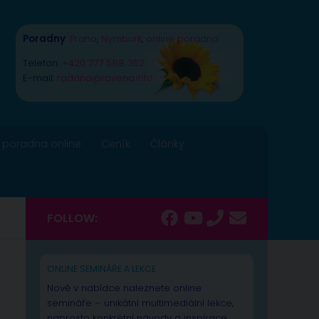
Poradny
:
Praha
,
Nymburk
,
online poradna
Telefon:
+420 777 588 352
E-mail:
radana@rovena.info
 poradna online
Ceník
Články
FOLLOW:
ONLINE SEMINÁŘE A LEKCE
Nově v nabídce naleznete online
semináře – unikátní multimediální lekce,
naprosto konkrétní návody a inspirace.