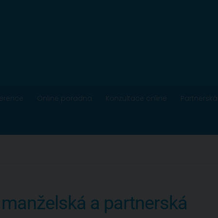
ference
Online poradna
Konzultace online
Partnerská
 manželská a partnerská