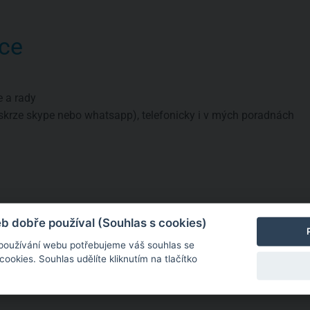
ce
e a rady
skrze skype nebo whatsapp), telefonicky i v mých poradnách
a
né informace
 dobře používal (Souhlas s cookies)
 používání webu potřebujeme váš souhlas se
okies. Souhlas udělíte kliknutím na tlačítko