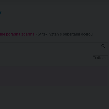
y
nline poradna zdarma
›
Štítek: vztah s pubertální dcerou