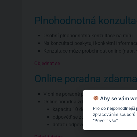
Plnohodnotná konzulta
Osobní plnohodnotná konzultace na míru
Na konzultaci poskytuji konkrétní informac
Konzultace může proběhnout online (např. 
Objednat se
Online poradna zdarm
V online poradně poskytuji pouze všeobec
Aby se vám web
Online poradna zdarma má omezení:
Pro co nejpohodlnější
kapacitu 10 dotazů týdně
zpracováním souborů co
odpověď se zde objeví zhruba do týdne
"Povolit vše".
dotaz i odpověď budou veřejné