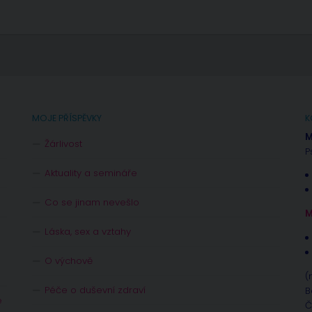
MOJE PŘÍSPĚVKY
K
M
Žárlivost
P
Aktuality a semináře
Co se jinam nevešlo
M
Láska, sex a vztahy
O výchově
(
Péče o duševní zdraví
B
e
Č