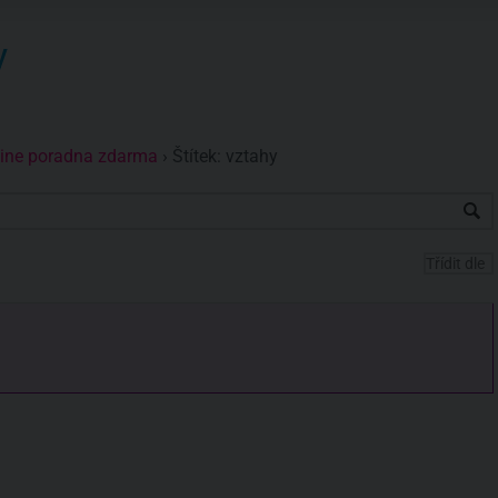
y
nline poradna zdarma
›
Štítek: vztahy