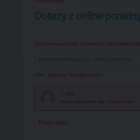
Položit dotaz
Dotazy z online poradn
Psychoterapeutická, partnerská i manželská o
Filtr:
Všechny
Neodpovězeno
1. Dítě
Monika
dotaz před 4 roky
•
Vztahy v rodině
Položit dotaz