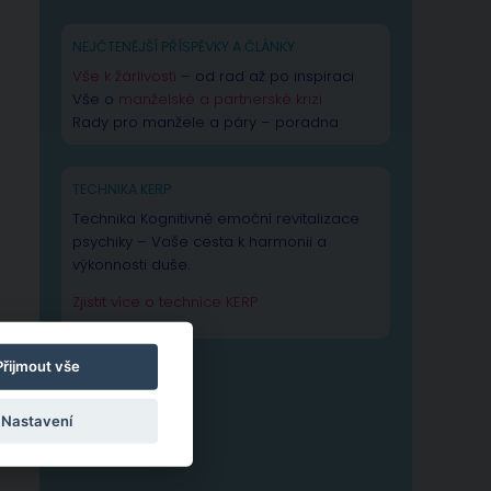
NEJČTENĚJŠÍ PŘÍSPĚVKY A ČLÁNKY
Vše k žárlivosti
– od rad až po inspiraci
Vše o
manželské a partnerské krizi
Rady pro manžele a páry – poradna
TECHNIKA KERP
Technika Kognitivně emoční revitalizace
psychiky – Vaše cesta k harmonii a
výkonnosti duše.
Zjistit více o technice KERP
Přijmout vše
Nastavení