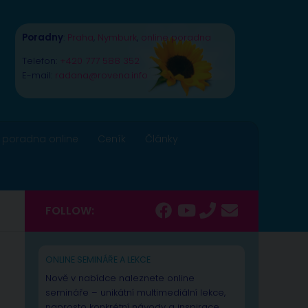
Poradny
:
Praha
,
Nymburk
,
online poradna
Telefon:
+420 777 588 352
E-mail:
radana@rovena.info
 poradna online
Ceník
Články
FOLLOW:
ONLINE SEMINÁŘE A LEKCE
Nově v nabídce naleznete online
semináře – unikátní multimediální lekce,
naprosto konkrétní návody a inspirace.