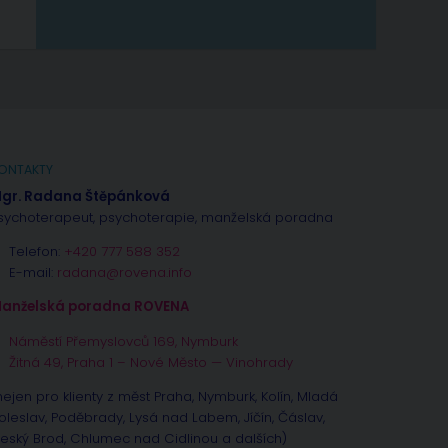
ONTAKTY
gr. Radana Štěpánková
sychoterapeut, psychoterapie, manželská poradna
Telefon:
+420 777 588 352
E-mail:
radana@rovena.info
anželská poradna ROVENA
Náměstí Přemyslovců 169, Nymburk
Žitná 49, Praha 1 – Nové Město — Vinohrady
nejen pro klienty z měst Praha, Nymburk, Kolín, Mladá
oleslav, Poděbrady, Lysá nad Labem, Jíčín, Čáslav,
eský Brod, Chlumec nad Cidlinou a dalších)