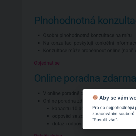
Plnohodnotná konzulta
Osobní plnohodnotná konzultace na míru
Na konzultaci poskytuji konkrétní informac
Konzultace může proběhnout online (např. 
Objednat se
Online poradna zdarm
V online poradně poskytuji pouze všeobec
Aby se vám web
Online poradna zdarma má omezení:
Pro co nejpohodlnější
kapacitu 10 dotazů týdně
zpracováním souborů co
odpověď se zde objeví zhruba do týdne
"Povolit vše".
dotaz i odpověď budou veřejné