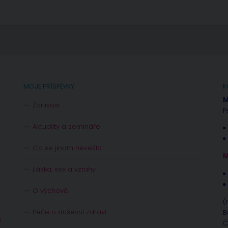
MOJE PŘÍSPĚVKY
K
M
Žárlivost
P
Aktuality a semináře
Co se jinam nevešlo
M
Láska, sex a vztahy
O výchově
(
Péče o duševní zdraví
B
e
Č