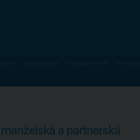
ference
Online poradna
Konzultace online
Partnerská
 manželská a partnerská