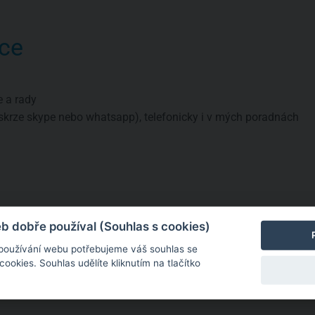
ce
e a rady
skrze skype nebo whatsapp), telefonicky i v mých poradnách
a
né informace
 dobře používal (Souhlas s cookies)
 používání webu potřebujeme váš souhlas se
okies. Souhlas udělíte kliknutím na tlačítko