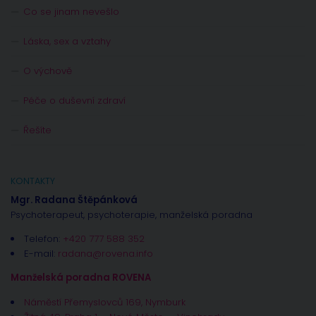
Co se jinam nevešlo
Láska, sex a vztahy
O výchově
Péče o duševní zdraví
Řešíte
KONTAKTY
Mgr. Radana Štěpánková
Psychoterapeut, psychoterapie, manželská poradna
Telefon:
+420 777 588 352
E-mail:
radana@rovena.info
Manželská poradna ROVENA
Náměstí Přemyslovců 169, Nymburk