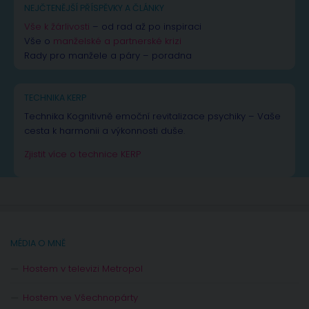
NEJČTENĚJŠÍ PŘÍSPĚVKY A ČLÁNKY
Vše k žárlivosti
– od rad až po inspiraci
Vše o
manželské a partnerské krizi
Rady pro manžele a páry – poradna
TECHNIKA KERP
Technika Kognitivně emoční revitalizace psychiky – Vaše
cesta k harmonii a výkonnosti duše.
Zjistit více o technice KERP
MÉDIA O MNĚ
Hostem v televizi Metropol
Hostem ve Všechnopárty