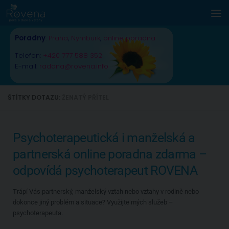
Skip to content
Poradny
:
Praha
,
Nymburk
,
online poradna
Telefon:
+420 777 588 352
E-mail:
radana@rovena.info
ŠTÍTKY DOTAZU:
ŽENATÝ PŘÍTEL
Psychoterapeutická i manželská a
partnerská online poradna zdarma –
odpovídá psychoterapeut ROVENA
Trápí Vás partnerský, manželský vztah nebo vztahy v rodině nebo
dokonce jiný problém a situace? Využijte mých služeb –
psychoterapeuta.