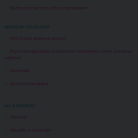
Rozhovory se mnou jako s terapeutem
MOHLO BY VÁS ZAJÍMAT
FAQ (často kladené dotazy)
Psychoterapeutická, partnerská i manželská online poradna
zdarma
Semináře
Sportovní terapeut
MOJE PŘÍSPĚVKY
Žárlivost
Aktuality a semináře