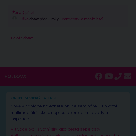
Ženatý přítel
Eliška
dotaz před 6 roky
•
Partnerství a manželství
Položit dotaz
FOLLOW:
ONLINE SEMINÁŘE A LEKCE
Nově v nabídce naleznete online semináře – unikátní
multimediální lekce, naprosto konkrétní návody a
inspirace.
Aktivace tvojí životní síly jako cesta sebelásky
Velká partnerská rekapitulace a restart vašeho vztahu