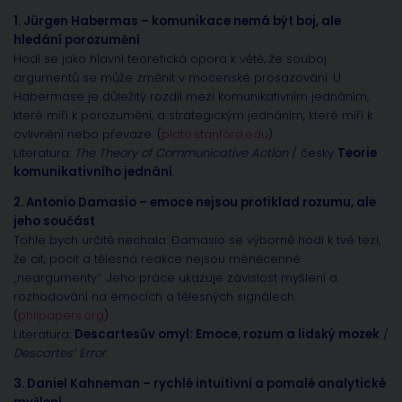
1. Jürgen Habermas – komunikace nemá být boj, ale
hledání porozumění
Hodí se jako hlavní teoretická opora k větě, že souboj
argumentů se může změnit v mocenské prosazování. U
Habermase je důležitý rozdíl mezi komunikativním jednáním,
které míří k porozumění, a strategickým jednáním, které míří k
ovlivnění nebo převaze. (
plato.stanford.edu
)
Literatura:
The Theory of Communicative Action
/ česky
Teorie
komunikativního jednání
.
2. Antonio Damasio – emoce nejsou protiklad rozumu, ale
jeho součást
Tohle bych určitě nechala. Damasio se výborně hodí k tvé tezi,
že cit, pocit a tělesná reakce nejsou méněcenné
„neargumenty“. Jeho práce ukazuje závislost myšlení a
rozhodování na emocích a tělesných signálech.
(
philpapers.org
)
Literatura:
Descartesův omyl: Emoce, rozum a lidský mozek
/
Descartes’ Error
.
3. Daniel Kahneman – rychlé intuitivní a pomalé analytické