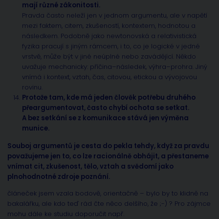
mají různé zákonitosti.
Pravda často neleží jen v jednom argumentu, ale v napětí
mezi faktem, citem, zkušeností, kontextem, hodnotou a
následkem. Podobně jako newtonovská a relativistická
fyzika pracují s jiným rámcem, i to, co je logické v jedné
vrstvě, může být v jiné neúplné nebo zavádějící. Někdo
uvažuje mechanicky: příčina–následek, výhra–prohra. Jiný
vnímá i kontext, vztah, čas, citovou, etickou a vývojovou
rovinu.
Protože tam, kde má jeden člověk potřebu druhého
přeargumentovat, často chybí ochota se setkat.
A bez setkání se z komunikace stává jen výměna
munice.
Souboj argumentů je cesta do pekla tehdy, když za pravdu
považujeme jen to, co lze racionálně obhájit, a přestaneme
vnímat cit, zkušenost, tělo, vztah a svědomí jako
plnohodnotné zdroje poznání.
článeček jsem vzala bodově, orientačně – bylo by to klidně na
bakalářku, ale kdo teď rád čte něco delšího, že ;-) ? Pro zájmce
mohu dále ke studiu doporučit např.