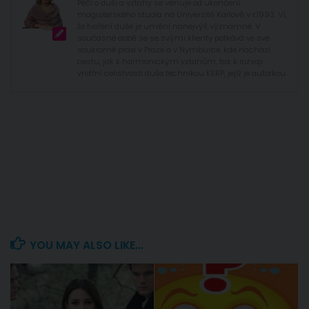
Péči o duši a vztahy se věnuje od ukončení
magisterského studia na Univerzitě Karlově v r.1993. Ví,
že tvoření duše je umění nanejvýš významné. V
současné době se se svými klienty potkává ve své
soukromé praxi v Praze a v Nymburce, kde nachází
cestu, jak k harmonickým vztahům, tak k rozvoji
vnitřní celistvosti duše technikou KERP, jejíž je autorkou.
YOU MAY ALSO LIKE...