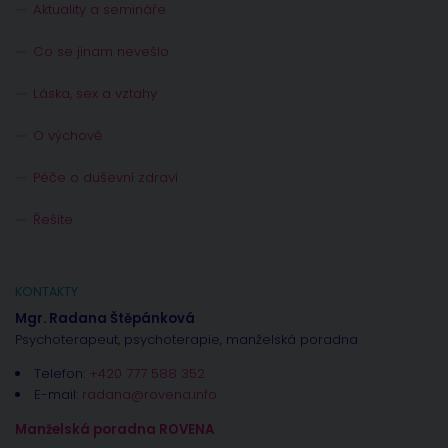
Aktuality a semináře
Co se jinam nevešlo
Láska, sex a vztahy
O výchově
Péče o duševní zdraví
Řešíte
KONTAKTY
Mgr. Radana Štěpánková
Psychoterapeut, psychoterapie, manželská poradna
Telefon:
+420 777 588 352
E-mail:
radana@rovena.info
Manželská poradna ROVENA