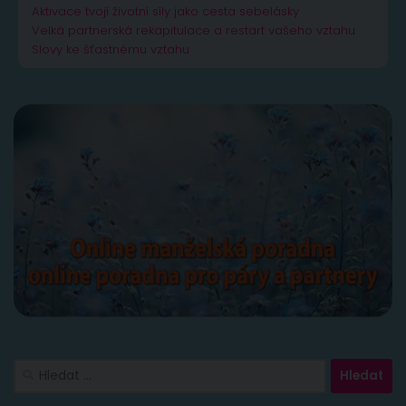
Aktivace tvojí životní síly jako cesta sebelásky
Velká partnerská rekapitulace a restart vašeho vztahu
Slovy ke šťastnému vztahu
Vyhledávání