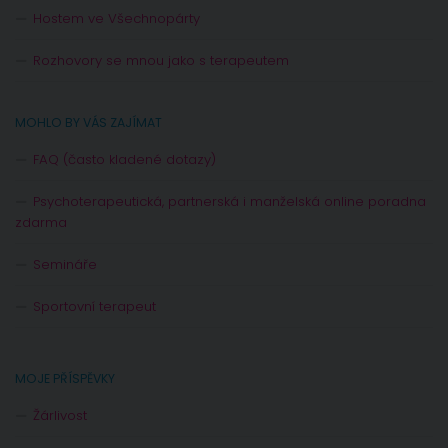
Hostem ve Všechnopárty
Rozhovory se mnou jako s terapeutem
MOHLO BY VÁS ZAJÍMAT
FAQ (často kladené dotazy)
Psychoterapeutická, partnerská i manželská online poradna
zdarma
Semináře
Sportovní terapeut
MOJE PŘÍSPĚVKY
Žárlivost