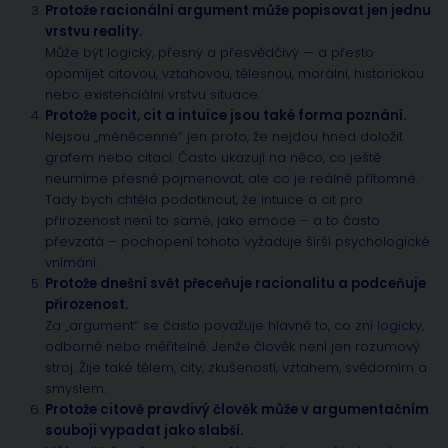
Protože racionální argument může popisovat jen jednu
vrstvu reality.
Může být logický, přesný a přesvědčivý — a přesto
opomíjet citovou, vztahovou, tělesnou, morální, historickou
nebo existenciální vrstvu situace.
Protože pocit, cit a intuice jsou také forma poznání.
Nejsou „méněcenné“ jen proto, že nejdou hned doložit
grafem nebo citací. Často ukazují na něco, co ještě
neumíme přesně pojmenovat, ale co je reálně přítomné.
Tady bych chtěla podotknout, že intuice a cit pro
přirozenost není to samé, jako emoce – a to často
převzatá – pochopení tohoto vyžaduje širší psychologické
vnímání.
Protože dnešní svět přeceňuje racionalitu a podceňuje
přirozenost.
Za „argument“ se často považuje hlavně to, co zní logicky,
odborně nebo měřitelně. Jenže člověk není jen rozumový
stroj. Žije také tělem, city, zkušeností, vztahem, svědomím a
smyslem.
Protože citově pravdivý člověk může v argumentačním
souboji vypadat jako slabší.