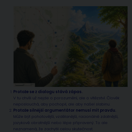
Protože se z dialogu stává zápas.
V tu chvíli už nejde o porozumění, ale o vítězství. Člověk
neposlouchá, aby pochopil, ale aby našel slabinu.
Protože silnější argumentátor nemusí mít pravdu.
Může být pohotovější, vzdělanější, racionálně zdatnější,
jazykově obratnější nebo lépe připravený. To ale
neznamená, že zachytil celou skutečnost.