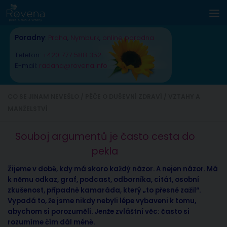
Skip to content
Poradny
:
Praha
,
Nymburk
,
online poradna
Telefon:
+420 777 588 352
E-mail:
radana@rovena.info
CO SE JINAM NEVEŠLO
/
PÉČE O DUŠEVNÍ ZDRAVÍ
/
VZTAHY A
MANŽELSTVÍ
Souboj argumentů je často cesta do
pekla
Žijeme v době, kdy má skoro každý názor. A nejen názor. Má
k němu odkaz, graf, podcast, odborníka, citát, osobní
zkušenost, případně kamaráda, který „to přesně zažil“.
Vypadá to, že jsme nikdy nebyli lépe vybaveni k tomu,
abychom si porozuměli. Jenže zvláštní věc: často si
rozumíme čím dál méně.