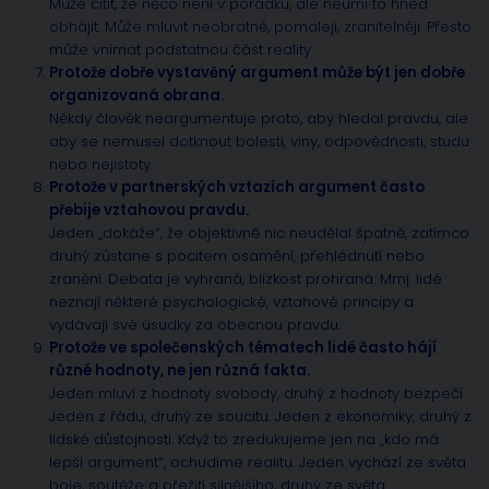
Může cítit, že něco není v pořádku, ale neumí to hned
obhájit. Může mluvit neobratně, pomaleji, zranitelněji. Přesto
může vnímat podstatnou část reality.
Protože dobře vystavěný argument může být jen dobře
organizovaná obrana.
Někdy člověk neargumentuje proto, aby hledal pravdu, ale
aby se nemusel dotknout bolesti, viny, odpovědnosti, studu
nebo nejistoty.
Protože v partnerských vztazích argument často
přebije vztahovou pravdu.
Jeden „dokáže“, že objektivně nic neudělal špatně, zatímco
druhý zůstane s pocitem osamění, přehlédnutí nebo
zranění. Debata je vyhraná, blízkost prohraná. Mmj. lidé
neznají některé psychologické, vztahové principy a
vydávají své úsudky za obecnou pravdu.
Protože ve společenských tématech lidé často hájí
různé hodnoty, ne jen různá fakta.
Jeden mluví z hodnoty svobody, druhý z hodnoty bezpečí.
Jeden z řádu, druhý ze soucitu. Jeden z ekonomiky, druhý z
lidské důstojnosti. Když to zredukujeme jen na „kdo má
lepší argument“, ochudíme realitu. Jeden vychází ze světa
boje, soutěže a přežití silnějšího, druhý ze světa