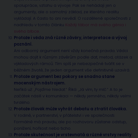
spolupráce, vztahu a vývoje. Pak se nehádají jen o
argumenty, ale o samotný základ, ze kterého realitu
vykládají. A často to ani nevědí. O rozdělené společnosti z
nadhledu v tomto článku
Každý tábor má svého génia i
svého blbce
.
Protože i věda zná různé závěry, interpretace a vývoj
poznání.
Ani odborný argument není vždy konečná pravda. Vědci
mohou dojít k různým závěrům podle dat, metod, otázek a
výkladových rámců. Tím spíš je nebezpečné tvářit se v
běžném životě, že jeden argument vše definitivně uzavírá.
Protože argument bez pokory se snadno stane
mocenským nástrojem.
Neříká už: „Pojďme hledat.“ Říká: „Já vím, ty mlč.“ A to je
začátek násilí v komunikaci — někdy jemného, někdy velmi
tvrdého.
Protože člověk může vyhrát debatu a ztratit člověka.
V rodině, v partnerství, v přátelství i ve společnosti.
Formálně má pravdu, ale po rozhovoru zůstane odstup,
ponížení, hořkost nebo ticho.
Protože skutečnost je vrstevnatá a r
ůzné vrstvy reality