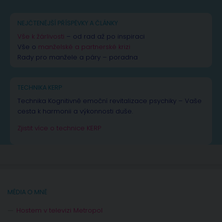
NEJČTENĚJŠÍ PŘÍSPĚVKY A ČLÁNKY
Vše k žárlivosti
– od rad až po inspiraci
Vše o
manželské a partnerské krizi
Rady pro manžele a páry – poradna
TECHNIKA KERP
Technika Kognitivně emoční revitalizace psychiky – Vaše
cesta k harmonii a výkonnosti duše.
Zjistit více o technice KERP
MÉDIA O MNĚ
Hostem v televizi Metropol