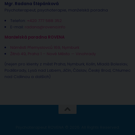
Mgr. Radana Štěpánková
Psychoterapeut, psychoterapie, manželská poradna
Telefon:
+420 777 588 352
E-mail:
radana@rovena.info
Manželská poradna ROVENA
Náměstí Přemyslovců 169, Nymburk
Žitná 49, Praha 1 – Nové Město — Vinohrady
(nejen pro klienty z měst Praha, Nymburk, Kolín, Mladá Boleslav,
Poděbrady, Lysá nad Labem, Jíčín, Čáslav, Český Brod, Chlumec
nad Cidlinou a dalších)
Psychoterapeut ROVENA © 2026. All Rights Reserved.