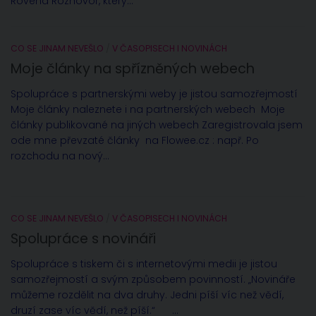
Rovena Rozhovor, který...
CO SE JINAM NEVEŠLO
/
V ČASOPISECH I NOVINÁCH
Moje články na spřízněných webech
Spolupráce s partnerskými weby je jistou samozřejmostí
Moje články naleznete i na partnerských webech Moje
články publikované na jiných webech Zaregistrovala jsem
ode mne převzaté články na Flowee.cz : např. Po
rozchodu na nový...
CO SE JINAM NEVEŠLO
/
V ČASOPISECH I NOVINÁCH
Spolupráce s novináři
Spolupráce s tiskem či s internetovými medii je jistou
samozřejmostí a svým způsobem povinností. „Novináře
můžeme rozdělit na dva druhy. Jedni píší víc než vědí,
druzí zase víc vědí, než píší.“ ...