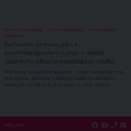
AKTUALITY A SEMINÁŘE
/
CO SE JINAM NEVEŠLO
/
V ČASOPISECH I
NOVINÁCH
Rozhovory se mnou jako s
psychoterapeutem s praxí v oblasti
duševního zdraví a mezilidských vztahů
Rozhovory s psychoterapeutem – aneb novináři se mne
ptali za Vás. „Novináře můžeme rozdělit na dva druhy.
Jedni píší víc než vědí, druzí zase víc vědí, než píší.“
...
FOLLOW: