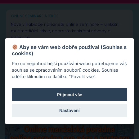
ONLINE SEMINÁŘE A LEKCE
Nově v nabídce naleznete online semináře – unikátní
multimediální lekce, naprosto konkrétní návody a
inspirace.
Aby se vám web dobře používal (Souhlas s
Aktivace tvojí životní síly jako cesta sebelásky
cookies)
Velká partnerská rekapitulace a restart vašeho vztahu
Slovy ke šťastnému vztahu
Pro co nejpohodlnější používání webu potřebujeme váš
souhlas se zpracováním souborů cookies. Souhlas
udělíte kliknutím na tlačítko "Povolit vše".
Přijmout vše
Nastavení