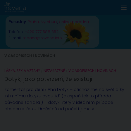
Skip to content
Poradny
:
Praha
,
Nymburk
,
online poradna
Telefon:
+420 777 588 352
E-mail:
radana@rovena.info
V ČASOPISECH I NOVINÁCH
LÁSKA, SEX A VZTAHY
/
NEZAŘAZENÉ
/
V ČASOPISECH I NOVINÁCH
Dotyk, jako potvrzení, že existuji
Komentář pro deník Aha Dotyk – přicházíme na svět díky
intimnímu dotyku dvou lidí (alespoň tak to příroda
původně zařídila ) – dotyk, který v ideálním případě
obsahuje lásku. 9měsíců od početí jsme v...