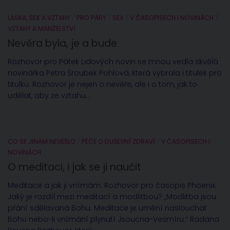
LÁSKA, SEX A VZTAHY
/
PRO PÁRY
/
SEX
/
V ČASOPISECH I NOVINÁCH
/
VZTAHY A MANŽELSTVÍ
Nevěra byla, je a bude
Rozhovor pro Pátek Lidových novin se mnou vedla skvělá
novinářka Petra Šroubek Pohlová, která vybrala i titulek pro
titulku. Rozhovor je nejen o nevěře, ale i o tom, jak to
udělat, aby ze vztahu...
CO SE JINAM NEVEŠLO
/
PÉČE O DUŠEVNÍ ZDRAVÍ
/
V ČASOPISECH I
NOVINÁCH
O meditaci, i jak se ji naučit
Meditace a jak ji vnímám. Rozhovor pro časopis Phoenix.
Jaký je rozdíl mezi meditací a modlitbou? „Modlitba jsou
přání sdělavaná Bohu. Meditace je umění naslouchat
Bohu nebo-li vnímání plynutí Jsoucna-Vesmíru.“ Radana