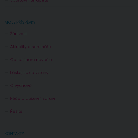
Sportovní terapeut
MOJE PŘÍSPĚVKY
Žárlivost
Aktuality a semináře
Co se jinam nevešlo
Láska, sex a vztahy
O výchově
Péče o duševní zdraví
Řešíte
KONTAKTY