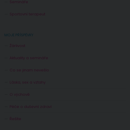
Semináře
Sportovní terapeut
MOJE PŘÍSPĚVKY
Žárlivost
Aktuality a semináře
Co se jinam nevešlo
Láska, sex a vztahy
O výchově
Péče o duševní zdraví
Řešíte