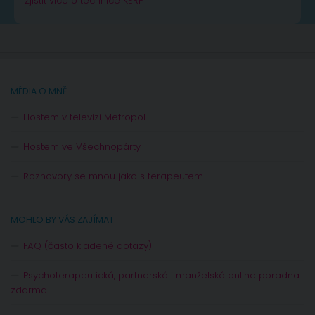
Zjistit více o technice KERP
MÉDIA O MNĚ
Hostem v televizi Metropol
Hostem ve Všechnopárty
Rozhovory se mnou jako s terapeutem
MOHLO BY VÁS ZAJÍMAT
FAQ (často kladené dotazy)
Psychoterapeutická, partnerská i manželská online poradna
zdarma