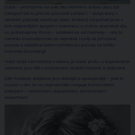
Dotyk – přicházíme na svět díky intimnímu dotyku dvou lidí
(alespoň tak to příroda původně zařídila ) – dotyk, který v
ideálním případě obsahuje lásku. 9měsíců od početí jsme v
tom nejtesnějším spojení s maminkou a máme víceméně vše,
co potřebujeme. Porod – oddělení se od maminky – aby to
miminko traumatizovalo co nejméně, rozvíjí se přirozené
porody a důležitost ležení miminka po porodu na bříšku
maminky (boonding).
I když dotyk není totožný s láskou, je často proto i v kojeneckých
ústavech jsou děti v současném období hlazené a objímané.
Děti mazlené, dotýkané jsou klidnější a spokojenější – jistě to
souvisí i s tím, že na objímání tělo reaguje hormonálním
koktejlem – oxytocinem, dopaminem, serotoninem i
endorfinem.