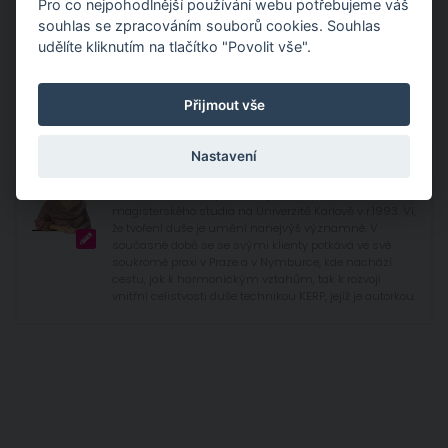
Pro co nejpohodlnější používání webu potřebujeme váš
souhlas se zpracováním souborů cookies. Souhlas
Máš-li chuť probrat svoji situaci, můžeme se domluvit na
udělíte kliknutím na tlačítko "Povolit vše".
konzultaci.
Přijmout vše
Nastavení
Mgr. Radana Rovena Štěpánková
Péči o duši a vztahy se věnuje od ukončení
magisterského studia na Univerzitě Karlově v r.1993. Ví,
že tvoření duše je umění nanejvýš významné. V
současné době se se svými klienty potkává ve své
soukromé praxi v Praze a v Nymburce, kde nachází
cestu, jak k harmonickým vztahům, tak k rozvoji
vnitřní celistvosti duše technikou KERP, jejíž je autorkou.