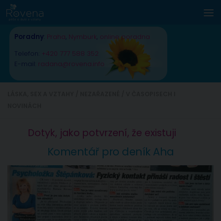
Skip to content
Poradny
:
Praha
,
Nymburk
,
online poradna
Telefon:
+420 777 588 352
E-mail:
radana@rovena.info
LÁSKA, SEX A VZTAHY
/
NEZAŘAZENÉ
/
V ČASOPISECH I
NOVINÁCH
Dotyk, jako potvrzení, že existuji
Komentář pro deník Aha