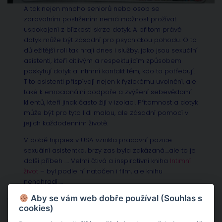
A tak nejen mnoho seniorů nebo osob se
zdravotním postižením nemá možnost prožívat
uspokojení z blízkosti skrze dotyk. A přitom právě
dotyk může být zásadní pro psychickou pohodu. O to
důležitější roli tak hrají dnes i služby, jako jsou sexuální
asistenti, kteří citlivým a respektujícím způsobem
poskytují dotyk a intimní kontakt těm, kdo to potřebují.
Tito asistenti přispívají nejen k fyzickému uvolnění, ale
také k emocionální podpoře a zvýšení sebevědomí
klientů, kteří jinak často žijí v izolaci. Přítomnost a dotyk
může být pro tyto lidi malou, ale zásadní pomocí v
jejich každodenním životě.
V době hippies v USA vznikla pracovní pozice
sexuální asistentka, brzy zas byla zakázaná….ale to je
další příbeh …. Velmi čtivá a inspirativní kniha
Intimní
život
– byl podle ní natočen i film, ale knihu
nenahradí …
Aby se vám web dobře používal (Souhlas s
články, které s tématem souvisí např.:
Sexualita jako zrcadlo
cookies)
partnerství
a
Co nevědí asexuálové a popírači pohlaví? Na
čem ulpívají?