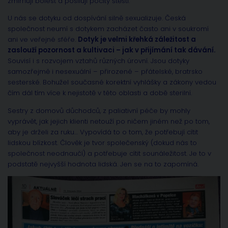
zmírňují bolest a posilují pocity štěstí.
U nás se dotyku od dospívání silně sexualizuje. Česká
společnost neumí s dotykem zacházet často ani v soukromí
ani ve veřejné sféře.
Dotyk je velmi křehká záležitost a
zaslouží pozornost a kultivaci – jak v přijímání tak dávání.
Souvisí i s rozvojem vztahů různých úrovní. Jsou dotyky
samozřejmě i nesexuální – přirozené – přátelské, bratrsko
sesterské. Bohužel současné korektní vyhlášky a zákony vedou
čím dál tím více k nejistotě v této oblasti a době sterilní.
Sestry z domovů důchodců, z paliativní péče by mohly
vyprávět, jak jejich klienti netouží po ničem jiném než po tom,
aby je drželi za ruku… Vypovídá to o tom, že potřebují cítit
lidskou blízkost. Člověk je tvor společenský (dokud nás to
společnost neodnaučí) a potřebuje cítit sounáležitost. Je to v
podstatě nejvyšší hodnota lidská. Jen se na to zapomíná.