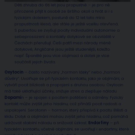
Děti zhruba do 6ti let jsou propustné – je pro ně
přirozené přijít k osobě ze širšího okolí a hrát si i s
fyzickým dotekem, postuně do 12 let tato míra
propustnosti klesá, ale stále je ještě vcelku otevřená.
S pubertou se zvyšují pocity individuální autonomie a
sebeprosazení a kontakty dotykové se obzvláště v
Čechách přerušují. Češi patří mezi národy méně
dotykové, Angličané jsou ještě studenější, kdežto
např. Španělé jsou více objímací a dotek je více
součástí jejich života.
Oxytocin
– často nazývaný „hormon lásky“ nebo „hormon
důvěry“. Uvolňuje se při fyzickém kontaktu, jako je objímání, a
vytváří pocit blízkosti a propojení s druhou osobou. Oxytocin
má také uklidňující účinky, snižuje stres a zlepšuje náladu.
Dopami
n – je spojen s pocitem potěšení a odměny. Fyzický
kontakt může zvýšit jeho hladinu, což přináší pocit radosti a
uspokojení. Serotonin – hormon, který přispívá k pocitu štěstí a
klidu. Dotyk a objímání mohou zvýšit jeho hladinu, což pomáhá
udržovat stabilní náladu a snižovat úzkost.
Endorfiny
– při
fyzickém kontaktu, včetně objímání, se uvolňují i endorfiny, které