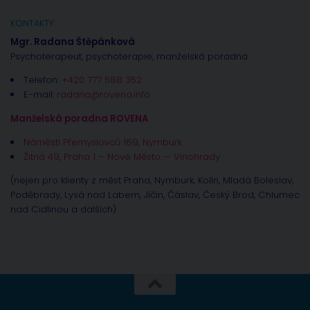
KONTAKTY
Mgr. Radana Štěpánková
Psychoterapeut, psychoterapie, manželská poradna
Telefon:
+420 777 588 352
E-mail:
radana@rovena.info
Manželská poradna ROVENA
Náměstí Přemyslovců 169, Nymburk
Žitná 49, Praha 1 – Nové Město — Vinohrady
(nejen pro klienty z měst Praha, Nymburk, Kolín, Mladá Boleslav,
Poděbrady, Lysá nad Labem, Jíčín, Čáslav, Český Brod, Chlumec
nad Cidlinou a dalších)